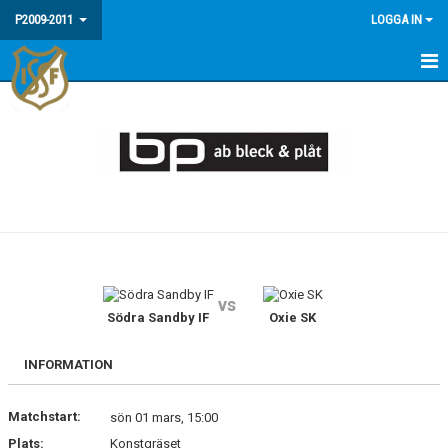
P2009-2011
LOGGA IN
HEM
NYHETER
KALENDER
MATCHER
TRUPPEN
vs
BILDGALLERI
Södra Sandby IF
Oxie SK
DOKUMENT
INFORMATION
KONTAKT
Matchstart:
sön 01 mars, 15:00
Plats:
Konstgräset