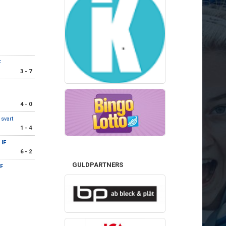
F
3 - 7
4 - 0
 svart
1 - 4
 IF
6 - 2
GULDPARTNERS
F