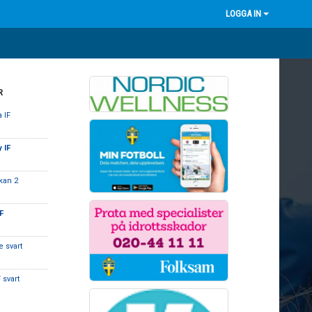
LOGGA IN
R
 IF
 IF
kan 2
IF
e svart
 svart