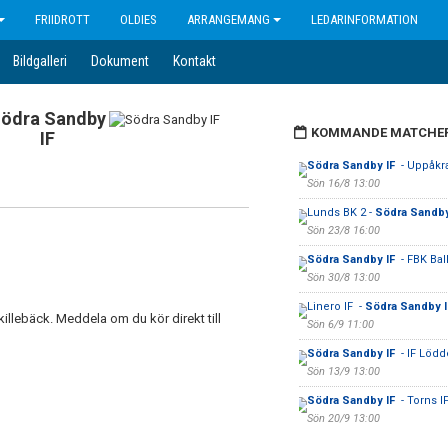
FRIIDROTT
OLDIES
ARRANGEMANG
LEDARINFORMATION
Bildgalleri
Dokument
Kontakt
ödra Sandby
KOMMANDE MATCHE
IF
Södra Sandby IF
- Uppåkra
Sön 16/8 13:00
Lunds BK 2 -
Södra Sandby
Sön 23/8 16:00
Södra Sandby IF
- FBK Bal
Sön 30/8 13:00
Linero IF -
Södra Sandby 
llebäck. Meddela om du kör direkt till
Sön 6/9 11:00
Södra Sandby IF
- IF Lödd
Sön 13/9 13:00
Södra Sandby IF
- Torns IF
Sön 20/9 13:00