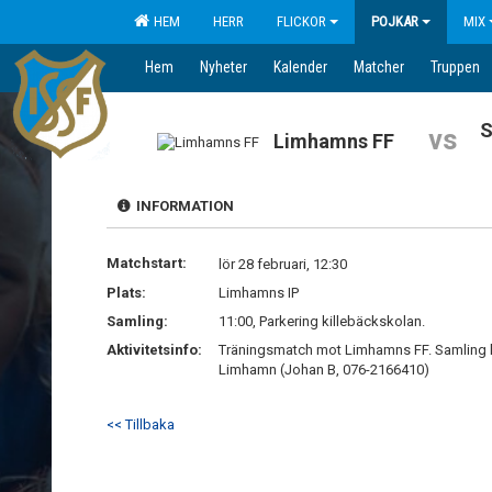
HEM
HERR
FLICKOR
POJKAR
MIX
Hem
Nyheter
Kalender
Matcher
Truppen
S
vs
Limhamns FF
INFORMATION
Matchstart:
lör 28 februari, 12:30
Plats:
Limhamns IP
Samling:
11:00, Parkering killebäckskolan.
Aktivitetsinfo:
Träningsmatch mot Limhamns FF. Samling ki
Limhamn (Johan B, 076-2166410)
<< Tillbaka