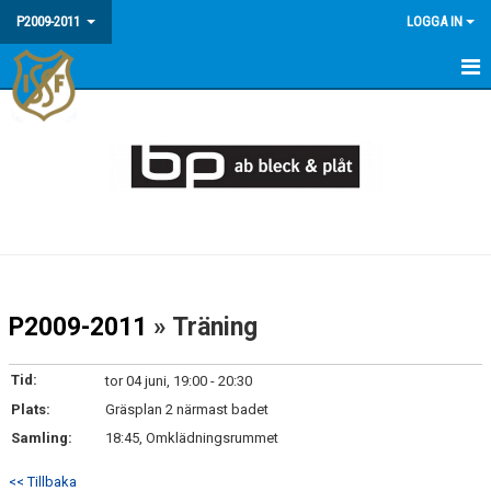
P2009-2011
LOGGA IN
HEM
NYHETER
KALENDER
MATCHER
TRUPPEN
P2009-2011
» Träning
BILDGALLERI
Tid:
tor 04 juni, 19:00 - 20:30
DOKUMENT
Plats:
Gräsplan 2 närmast badet
Samling:
18:45, Omklädningsrummet
KONTAKT
<< Tillbaka