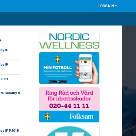
LOGGA IN
R
by IF
by IF
pelen
ra Sandby IF
by IF P2018