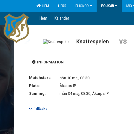
HEM
HERR
FLICKOR
POJKAR
MIX
Hem
Kalender
vs
Knattespelen
INFORMATION
Matchstart:
sön 10 maj, 08:30
Plats:
Åkarps IP
Samling:
mån 04 maj, 08:30, Åkarps IP
<< Tillbaka