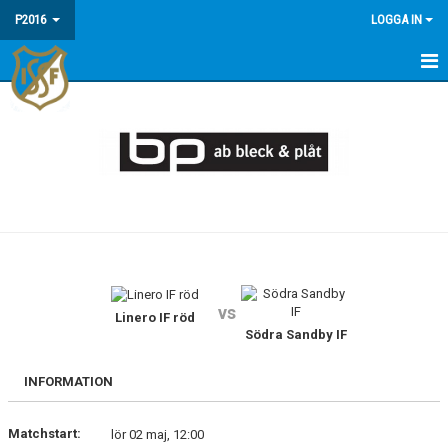
P2016
LOGGA IN
HEM
NYHETER
TRUPPEN
DOKUMENT
BILDGALLERI
vs
KALENDER
Linero IF röd
Södra Sandby IF
INFORMATION
Matchstart:
lör 02 maj, 12:00