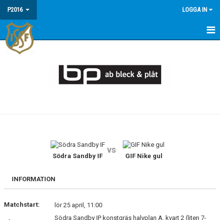
P2016
LOGGA IN
HEM
NYHETER
TRUPPEN
DOKUMENT
BILDGALLERI
vs
KALENDER
Södra Sandby IF
GIF Nike gul
INFORMATION
Matchstart:
lör 25 april, 11:00
Södra Sandby IP konstgräs halvplan A, kvart 2 (liten 7-