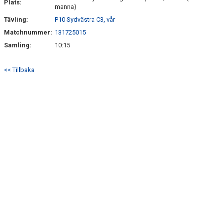
Plats:
manna)
Tävling:
P10 Sydvästra C3, vår
Matchnummer:
131725015
Samling:
10:15
<< Tillbaka