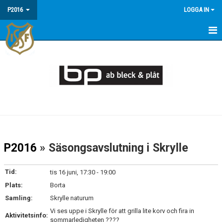
P2016
LOGGA IN
HEM
NYHETER
TRUPPEN
DOKUMENT
BILDGALLERI
P2016
» Säsongsavslutning i Skrylle
KALENDER
Tid:
tis 16 juni, 17:30 - 19:00
Plats:
Borta
Samling:
Skrylle naturum
Vi ses uppe i Skrylle för att grilla lite korv och fira in
Aktivitetsinfo:
sommarledigheten ????