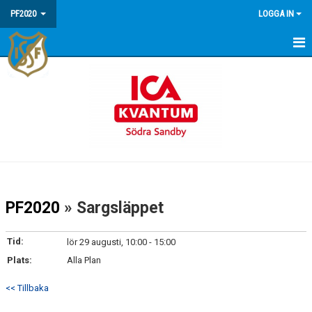
PF2020
LOGGA IN
HEM
NYHETER
KALENDER
MATCHER
TRUPPEN
PF2020
» Sargsläppet
BILDGALLERI
Tid:
lör 29 augusti, 10:00 - 15:00
KONTAKT
Plats:
Alla Plan
<< Tillbaka