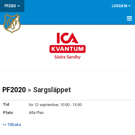
PF2020
LOGGA IN
HEM
NYHETER
KALENDER
MATCHER
TRUPPEN
PF2020
» Sargsläppet
BILDGALLERI
Tid:
lör 12 september, 10:00 - 15:00
KONTAKT
Plats:
Alla Plan
<< Tillbaka