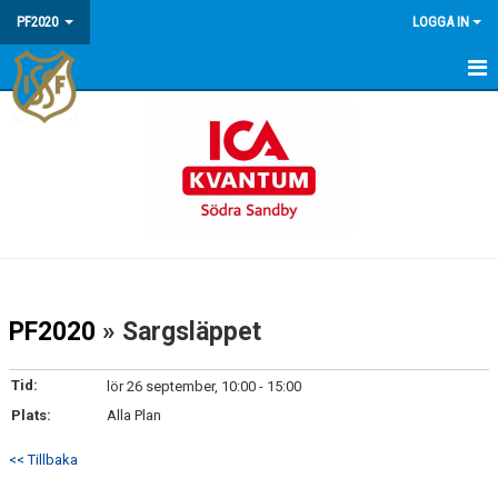
PF2020
LOGGA IN
HEM
NYHETER
KALENDER
MATCHER
TRUPPEN
PF2020
» Sargsläppet
BILDGALLERI
Tid:
lör 26 september, 10:00 - 15:00
KONTAKT
Plats:
Alla Plan
<< Tillbaka