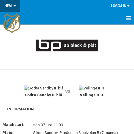
HEM
LOGGA IN
HEM
KONTAKT/OM OSS
KOMMANDE MATCHER
MEDLEMSINFORMATION
KALENDER
vs
Södra Sandby IF blå
Vellinge IF 3
ÅRSÖVERSIKT
INFORMATION
Matchstart:
sön 07 juni, 11:00
Plats:
Södra Sandby IP gräsplan 3 halvplan B (7-manna)