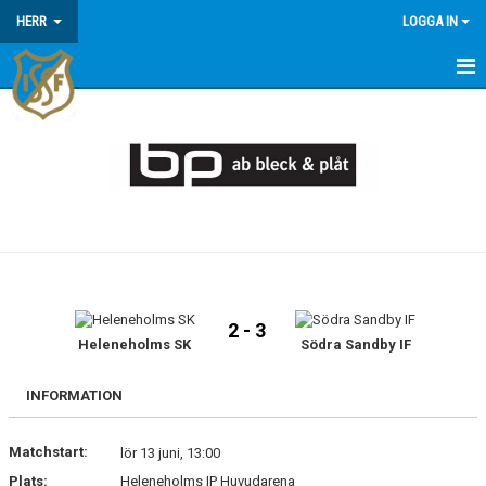
HERR
LOGGA IN
HEM
NYHETER
KALENDER
MATCHER
TRUPPEN
2 - 3
Heleneholms SK
Södra Sandby IF
INFORMATION
Matchstart:
lör 13 juni, 13:00
Plats:
Heleneholms IP Huvudarena