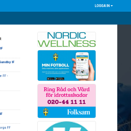
LOGGA IN
R
IF
Sandby IF
 FF -
IF
orgs FF