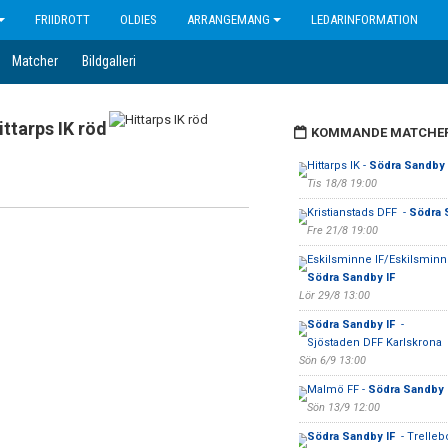
FRIIDROTT
OLDIES
ARRANGEMANG
LEDARINFORMATION
Matcher
Bildgalleri
ittarps IK röd
KOMMANDE MATCHE
Hittarps IK -
Södra Sandby 
Tis 18/8 19:00
Kristianstads DFF -
Södra 
Fre 21/8 19:00
Eskilsminne IF/Eskilsminne
Södra Sandby IF
Lör 29/8 13:00
Södra Sandby IF
-
Sjöstaden DFF Karlskrona
Sön 6/9 13:00
Malmö FF -
Södra Sandby 
Sön 13/9 12:00
Södra Sandby IF
- Trelleb