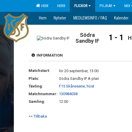
HEM
HERR
FLICKOR
POJKAR
MIX
Hem
Nyheter
MEDLEMSINFO / FAQ
Kalender
Södra
1 - 1
H
Sandby IF
INFORMATION
Matchstart:
lör 20 september, 13:00
Plats:
Södra Sandby IP A-plan
Tävling:
F15 Skåneserie, höst
Matchnummer:
130984038
Samling:
12:00
<< Tillbaka