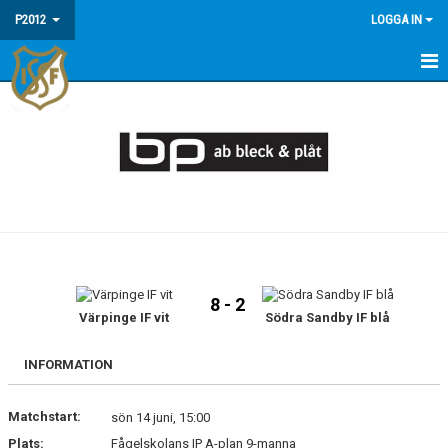
P2012
LOGGA IN
HEM
NYHETER
KALENDER
FAQ - INFORMATION OM P2012/13
MATCHER
8 - 2
TRUPPEN
Värpinge IF vit
Södra Sandby IF blå
INFORMATION
Matchstart:
sön 14 juni, 15:00
Plats:
Fågelskolans IP A-plan 9-manna