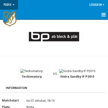
P2015
LOGGA IN
HEM
KALENDER
MATCHER
TRUPPEN
vs
Teckomatorp
Södra Sandby IF P2015
INFORMATION
Matchstart:
tis 07 oktober, 18:15
Plats:
Borta