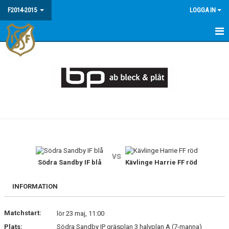
F2014-2015
LOGGA IN
HEM
NYHETER
KALENDER
MATCHER
TRUPPEN
vs
BILDGALLERI
Södra Sandby IF blå
Kävlinge Harrie FF röd
DOKUMENT
INFORMATION
Matchstart:
lör 23 maj, 11:00
Plats:
Södra Sandby IP gräsplan 3 halvplan A (7-manna)