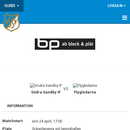
OLDIES
LOGGA IN
HEM
NYHETER
MATCHER
TRUPPEN
KALENDER
vs
BILDGALLERI
Södra Sandby IF
Flygledarna
KONTAKT
INFORMATION
DOKUMENT
Matchstart:
sön 24 april, 17:00
Plats:
Gräsplanerna vid tennishallen