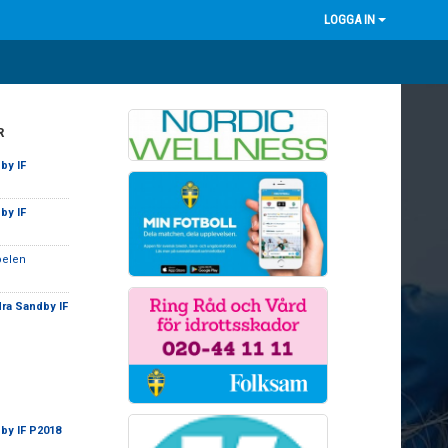
LOGGA IN
R
by IF
by IF
pelen
ra Sandby IF
by IF P2018