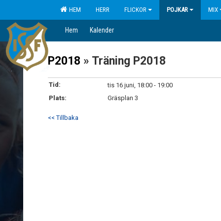
HEM
HERR
FLICKOR
POJKAR
MIX
Hem
Kalender
P2018
» Träning P2018
Tid:
tis 16 juni, 18:00 - 19:00
Plats:
Gräsplan 3
<< Tillbaka