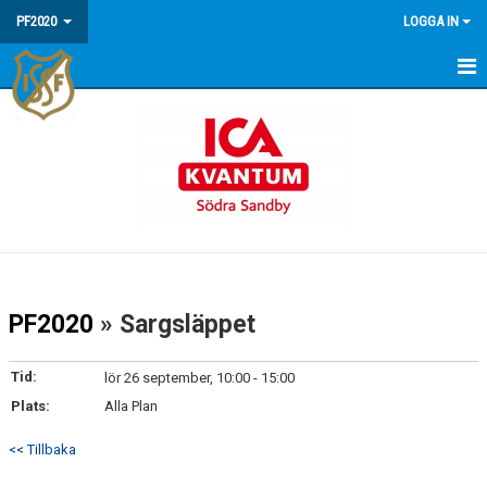
PF2020
LOGGA IN
HEM
NYHETER
KALENDER
MATCHER
TRUPPEN
PF2020
» Sargsläppet
BILDGALLERI
Tid:
lör 26 september, 10:00 - 15:00
KONTAKT
Plats:
Alla Plan
<< Tillbaka