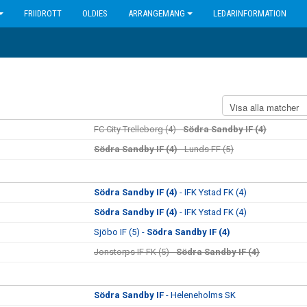
FRIIDROTT
OLDIES
ARRANGEMANG
LEDARINFORMATION
FC City Trelleborg (4) -
Södra Sandby IF (4)
Södra Sandby IF (4)
- Lunds FF (5)
Södra Sandby IF (4)
- IFK Ystad FK (4)
Södra Sandby IF (4)
- IFK Ystad FK (4)
Sjöbo IF (5) -
Södra Sandby IF (4)
Jonstorps IF FK (5) -
Södra Sandby IF (4)
Södra Sandby IF
- Heleneholms SK