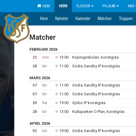
HEM
HERR
FLICKOR
POJKAR
MIX
Hem
Nyheter
Kalender
Matcher
Truppen
Matcher
FEBRUARI 2026
22
sön
13:00
Köpingeskolan, konstgräs
28
lör
11:00
Södra Sandby IP konstgräs
MARS 2026
07
lör
11:00
Södra Sandby IP konstgräs
07
lör
11:00
Södra Sandby IP konstgräs
20
fre
19:00
Sjöbo IP konstgräs
28
lör
13:00
Kullaparken C-Plan, konstgräs
APRIL 2026
02
tor
19:00
Södra Sandby IP konstgräs