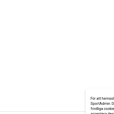
För att hemsid
SportAdmin. De
frivilliga cooki
acceptera des