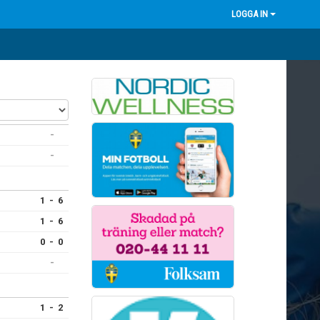
LOGGA IN
-
-
1 - 6
1 - 6
0 - 0
-
1 - 2