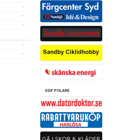
-
-
-
-
-
SSIF POLARE