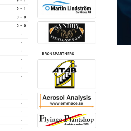
9 - 1
9 - 1
0 - 0
0 - 0
-
-
-
BRONSPARTNERS
-
-
-
-
-
-
-
-