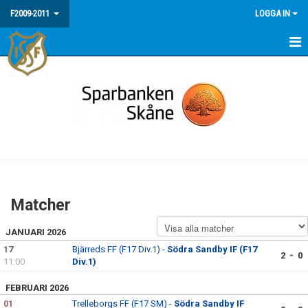
F2009-2011
LOGGA IN
HEM
NYHETER
MEDLEMSINFO / FAQ
KALENDER
MATCHER
Matcher
BILDGALLERI
JANUARI 2026
17
Bjärreds FF (F17 Div.1) -
Södra Sandby IF (F17
2 - 0
11:00
Div.1)
FEBRUARI 2026
01
Trelleborgs FF (F17 SM) -
Södra Sandby IF