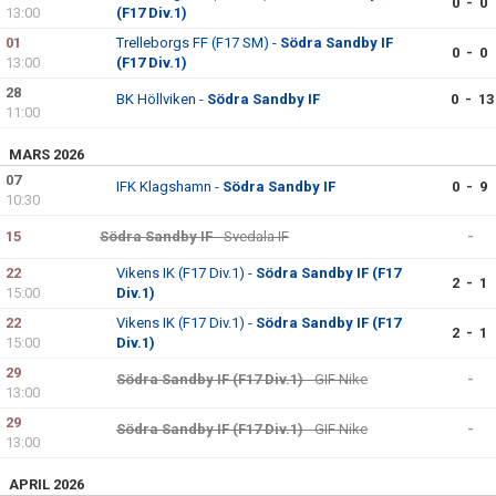
0 - 0
13:00
(F17 Div.1)
01
Trelleborgs FF (F17 SM) -
Södra Sandby IF
0 - 0
13:00
(F17 Div.1)
28
BK Höllviken -
Södra Sandby IF
0 - 13
11:00
MARS 2026
07
IFK Klagshamn -
Södra Sandby IF
0 - 9
10:30
15
Södra Sandby IF
- Svedala IF
-
22
Vikens IK (F17 Div.1) -
Södra Sandby IF (F17
2 - 1
15:00
Div.1)
22
Vikens IK (F17 Div.1) -
Södra Sandby IF (F17
2 - 1
15:00
Div.1)
29
Södra Sandby IF (F17 Div.1)
- GIF Nike
-
13:00
29
Södra Sandby IF (F17 Div.1)
- GIF Nike
-
13:00
APRIL 2026