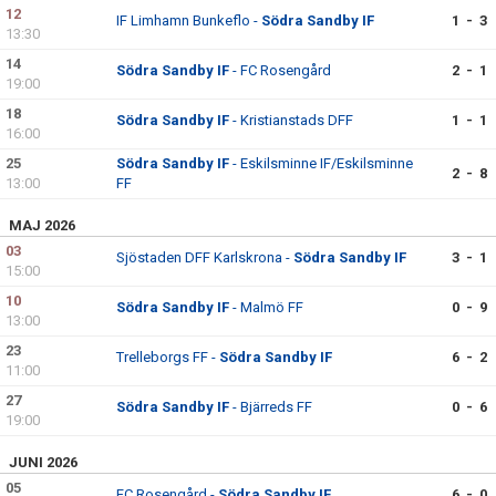
12
IF Limhamn Bunkeflo -
Södra Sandby IF
1 - 3
13:30
14
Södra Sandby IF
- FC Rosengård
2 - 1
19:00
18
Södra Sandby IF
- Kristianstads DFF
1 - 1
16:00
25
Södra Sandby IF
- Eskilsminne IF/Eskilsminne
2 - 8
13:00
FF
MAJ 2026
03
Sjöstaden DFF Karlskrona -
Södra Sandby IF
3 - 1
15:00
10
Södra Sandby IF
- Malmö FF
0 - 9
13:00
23
Trelleborgs FF -
Södra Sandby IF
6 - 2
11:00
27
Södra Sandby IF
- Bjärreds FF
0 - 6
19:00
JUNI 2026
05
FC Rosengård -
Södra Sandby IF
6 - 0