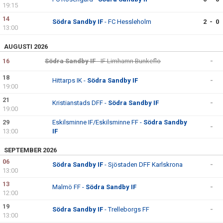
19:15
14
Södra Sandby IF
- FC Hessleholm
2 - 0
13:00
AUGUSTI 2026
16
Södra Sandby IF
- IF Limhamn Bunkeflo
-
18
Hittarps IK -
Södra Sandby IF
-
19:00
21
Kristianstads DFF -
Södra Sandby IF
-
19:00
29
Eskilsminne IF/Eskilsminne FF -
Södra Sandby
-
13:00
IF
SEPTEMBER 2026
06
Södra Sandby IF
- Sjöstaden DFF Karlskrona
-
13:00
13
Malmö FF -
Södra Sandby IF
-
12:00
19
Södra Sandby IF
- Trelleborgs FF
-
13:00