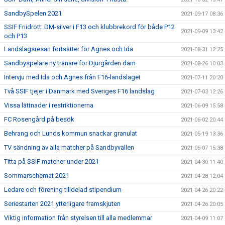
SandbySpelen 2021
2021-09-17 08:36
SSIF Friidrott: DM-silver i F13 och klubbrekord för både P12
2021-09-09 13:42
och P13
Landslagsresan fortsätter för Agnes och Ida
2021-08-31 12:25
Sandbyspelare ny tränare för Djurgården dam
2021-08-26 10:03
Intervju med Ida och Agnes från F16-landslaget
2021-07-11 20:20
Två SSIF tjejer i Danmark med Sveriges F16 landslag
2021-07-03 12:26
Vissa lättnader i restriktionerna
2021-06-09 15:58
FC Rosengård på besök
2021-06-02 20:44
Behrang och Lunds kommun snackar granulat
2021-05-19 13:36
TV sändning av alla matcher på Sandbyvallen
2021-05-07 15:38
Titta på SSIF matcher under 2021
2021-04-30 11:40
Sommarschemat 2021
2021-04-28 12:04
Ledare och förening tilldelad stipendium
2021-04-26 20:22
Seriestarten 2021 ytterligare framskjuten
2021-04-26 20:05
Viktig information från styrelsen till alla medlemmar
2021-04-09 11:07