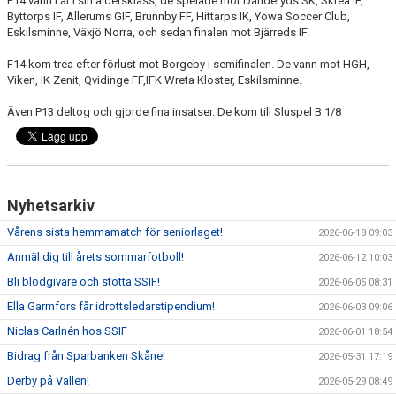
P14 vann i år i sin åldersklass, de spelade mot Danderyds SK, Skrea IF,
Byttorps IF, Allerums GIF, Brunnby FF, Hittarps IK, Yowa Soccer Club,
Eskilsminne, Växjö Norra, och sedan finalen mot Bjärreds IF.
F14 kom trea efter förlust mot Borgeby i semifinalen. De vann mot HGH,
Viken, IK Zenit, Qvidinge FF,IFK Wreta Kloster, Eskilsminne.
Även P13 deltog och gjorde fina insatser. De kom till Sluspel B 1/8
Nyhetsarkiv
Vårens sista hemmamatch för seniorlaget!
2026-06-18 09:03
Anmäl dig till årets sommarfotboll!
2026-06-12 10:03
Bli blodgivare och stötta SSIF!
2026-06-05 08:31
Ella Garmfors får idrottsledarstipendium!
2026-06-03 09:06
Niclas Carlnén hos SSIF
2026-06-01 18:54
Bidrag från Sparbanken Skåne!
2026-05-31 17:19
Derby på Vallen!
2026-05-29 08:49