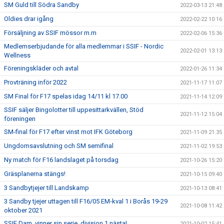
SM Guld till Södra Sandby
2022-03-13 21:48
Oldies drar igång
2022-02-22 10:16
Försäljning av SSIF mössor m.m
2022-02-06 15:36
Medlemserbjudande för alla medlemmar i SSIF - Nordic
2022-02-01 13:13
Wellness
Föreningskläder och avtal
2022-01-26 11:34
Provträning inför 2022
2021-11-17 11:07
SM Final för F17 spelas idag 14/11 kl 17.00
2021-11-14 12:09
SSIF säljer Bingolotter till uppesittarkvällen, Stöd
2021-11-12 15:04
föreningen
SM-final för F17 efter vinst mot IFK Göteborg
2021-11-09 21:35
Ungdomsavslutning och SM semifinal
2021-11-02 19:53
Ny match för F16 landslaget på torsdag
2021-10-26 15:20
Gräsplanerna stängs!
2021-10-15 09:40
3 Sandbytjejer till Landskamp
2021-10-13 08:41
3 Sandby tjejer uttagen till F16/05 EM-kval 1 i Borås 19-29
2021-10-08 11:42
oktober 2021
SSIF Dam, vinner sin serie, division 1 nästa!
2021-10-02 15:41