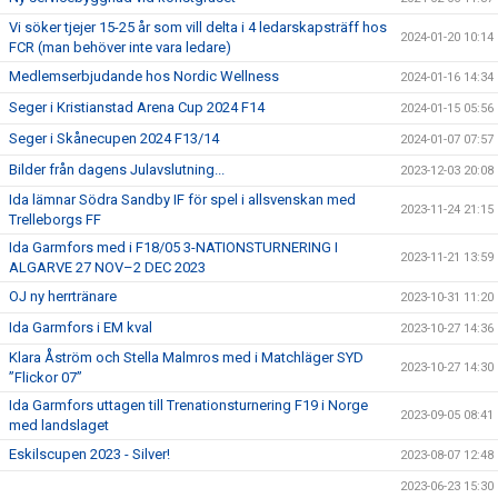
Vi söker tjejer 15-25 år som vill delta i 4 ledarskapsträff hos
2024-01-20 10:14
FCR (man behöver inte vara ledare)
Medlemserbjudande hos Nordic Wellness
2024-01-16 14:34
Seger i Kristianstad Arena Cup 2024 F14
2024-01-15 05:56
Seger i Skånecupen 2024 F13/14
2024-01-07 07:57
Bilder från dagens Julavslutning...
2023-12-03 20:08
Ida lämnar Södra Sandby IF för spel i allsvenskan med
2023-11-24 21:15
Trelleborgs FF
Ida Garmfors med i F18/05 3-NATIONSTURNERING I
2023-11-21 13:59
ALGARVE 27 NOV–2 DEC 2023
OJ ny herrtränare
2023-10-31 11:20
Ida Garmfors i EM kval
2023-10-27 14:36
Klara Åström och Stella Malmros med i Matchläger SYD
2023-10-27 14:30
”Flickor 07”
Ida Garmfors uttagen till Trenationsturnering F19 i Norge
2023-09-05 08:41
med landslaget
Eskilscupen 2023 - Silver!
2023-08-07 12:48
2023-06-23 15:30