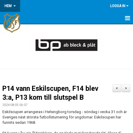
HEM
LOGGA IN
HEM
KONTAKT/OM OSS
KOMMANDE MATCHER
MEDLEMSINFORMATION
KALENDER
P14 vann Eskilscupen, F14 blev
<
>
ÅRSÖVERSIKT
3:a, P13 kom till slutspel B
2024-08-05 06:07
Eskilscupen arrangeras i Helsingborg torsdag - söndag i vecka 31 och är
Sveriges näst största futbollsturnering för ungdomar. Eskilscupen har
funnits sedan 1968.