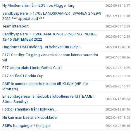
Ny Medlemsförmån - 20% hos Flügger färg
2022-09-16 12:47
Sandbyspelare i F17/05 LANDSKAMPER I SPANIEN 24-29/9
2022-09-11 11:48
2022 *** Uppdaterad ***
Team Intersport
2022-09-01 12:39
Sandbyspelare i F16/06 3-NATIONSTURNERING I NORGE
2022-08-30 12:25
12-16 SEPTEMBER 2022
Ungdoms DM-Finaldag - Vi behöver Din Hjälp !
2022-08-19 07:50
F17 i Sandby: Ett gäng vinnarskallar som känner varandra
2022-07-30 08:26
väl
F17: andra plats i årets Gothia Cup !
2022-07-23 18:39
F17 är i final i Gothia Cup
2022-07-22 19:33
SSIF är numera samarbetsklubb till iKLINIK (VIP- för
2022-06-23 15:17
idrottare)
En söndagsresa i småklubbsfotbollens värld (TEAMET
2022-06-13 06:33
Södra Sandby)
Fotbollsfamiljen från Höllviken ...
2022-06-12 07:46
Nu kan man beställa klubbkläder
2022-04-19 18:05
SSIFs framgånger / fler tjejer
2022-03-22 08:48