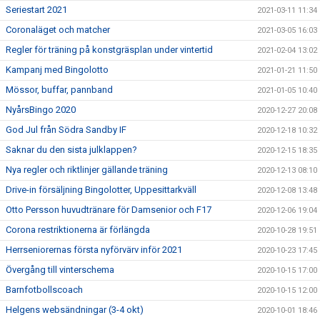
Seriestart 2021
2021-03-11 11:34
Coronaläget och matcher
2021-03-05 16:03
Regler för träning på konstgräsplan under vintertid
2021-02-04 13:02
Kampanj med Bingolotto
2021-01-21 11:50
Mössor, buffar, pannband
2021-01-05 10:40
NyårsBingo 2020
2020-12-27 20:08
God Jul från Södra Sandby IF
2020-12-18 10:32
Saknar du den sista julklappen?
2020-12-15 18:35
Nya regler och riktlinjer gällande träning
2020-12-13 08:10
Drive-in försäljning Bingolotter, Uppesittarkväll
2020-12-08 13:48
Otto Persson huvudtränare för Damsenior och F17
2020-12-06 19:04
Corona restriktionerna är förlängda
2020-10-28 19:51
Herrseniorernas första nyförvärv inför 2021
2020-10-23 17:45
Övergång till vinterschema
2020-10-15 17:00
Barnfotbollscoach
2020-10-15 12:00
Helgens websändningar (3-4 okt)
2020-10-01 18:46