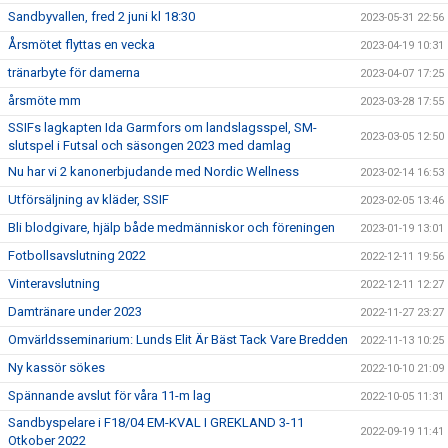
Sandbyvallen, fred 2 juni kl 18:30
2023-05-31 22:56
Årsmötet flyttas en vecka
2023-04-19 10:31
tränarbyte för damerna
2023-04-07 17:25
årsmöte mm
2023-03-28 17:55
SSIFs lagkapten Ida Garmfors om landslagsspel, SM-
2023-03-05 12:50
slutspel i Futsal och säsongen 2023 med damlag
Nu har vi 2 kanonerbjudande med Nordic Wellness
2023-02-14 16:53
Utförsäljning av kläder, SSIF
2023-02-05 13:46
Bli blodgivare, hjälp både medmänniskor och föreningen
2023-01-19 13:01
Fotbollsavslutning 2022
2022-12-11 19:56
Vinteravslutning
2022-12-11 12:27
Damtränare under 2023
2022-11-27 23:27
Omvärldsseminarium: Lunds Elit Är Bäst Tack Vare Bredden
2022-11-13 10:25
Ny kassör sökes
2022-10-10 21:09
Spännande avslut för våra 11-m lag
2022-10-05 11:31
Sandbyspelare i F18/04 EM-KVAL I GREKLAND 3-11
2022-09-19 11:41
Otkober 2022