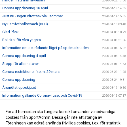
Pandemiråd från styrelsen
2020-04-22 17:00
Corona uppdatering 18 april
2020-04-18 14:05
Just nu - ingen idrottsskola i sommar
2020-04-14 15:35
Ny Barnfotbollscoach (BFC)
2020-04-10 09:48
Glad Påsk
2020-04-09 10:29
Bollskoj för våra yngsta
2020-04-06 21:06
Information om det rådande läget på spelmarknaden
2020-04-04 15:02
Corona uppdatering 4 april
2020-04-04 14:48
Stopp för alla matcher
2020-04-01 14:53
Corona restriktioner fr.o.m. 29 mars
2020-03-29 11:25
Corona uppdatering
2020-03-24 19:31
Årsmötet uppskjutet
2020-03-19 10:50
Information gällande Coronaviruset och Covid-19
2020-03-13 07:17
Sportadmin, ny hemsida och Applikation
2020-03-01 16:21
Huvudtränare för våra damer
För att hemsidan ska fungera korrekt använder vi nödvändiga
2020-02-14 13:27
cookies från SportAdmin. Dessa går inte att stänga av.
Ny Hemsida
2020-01-30 20:55
Föreningen kan också använda frivilliga cookies, t.ex. för statistik