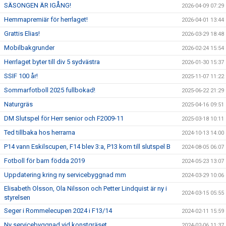
SÄSONGEN ÄR IGÅNG!
2026-04-09 07:29
Hemmapremiär för herrlaget!
2026-04-01 13:44
Grattis Elias!
2026-03-29 18:48
Mobilbakgrunder
2026-02-24 15:54
Herrlaget byter till div 5 sydvästra
2026-01-30 15:37
SSIF 100 år!
2025-11-07 11:22
Sommarfotboll 2025 fullbokad!
2025-06-22 21:29
Naturgräs
2025-04-16 09:51
DM Slutspel för Herr senior och F2009-11
2025-03-18 10:11
Ted tillbaka hos herrarna
2024-10-13 14:00
P14 vann Eskilscupen, F14 blev 3:a, P13 kom till slutspel B
2024-08-05 06:07
Fotboll för barn födda 2019
2024-05-23 13:07
Uppdatering kring ny servicebyggnad mm
2024-03-29 10:06
Elisabeth Olsson, Ola Nilsson och Petter Lindquist är ny i
2024-03-15 05:55
styrelsen
Seger i Rommelecupen 2024 i F13/14
2024-02-11 15:59
Ny servicebyggnad vid konstgräset
2024-02-06 11:37