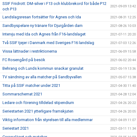
SSIF Friidrott: DM-silver i F13 och klubbrekord för både P12
2021-09-09 13:42
och P13
Landslagsresan fortsätter för Agnes och Ida
2021-08-31 12:25
Sandbyspelare ny tränare för Djurgården dam
2021-08-26 10:03
Intervju med Ida och Agnes från F16-landslaget
2021-07-11 20:20
Två SSIF tjejer i Danmark med Sveriges F16 landslag
2021-07-03 12:26
Vissa lättnader i restriktionerna
2021-06-09 15:58
FC Rosengård på besök
2021-06-02 20:44
Behrang och Lunds kommun snackar granulat
2021-05-19 13:36
TV sändning av alla matcher på Sandbyvallen
2021-05-07 15:38
Titta på SSIF matcher under 2021
2021-04-30 11:40
Sommarschemat 2021
2021-04-28 12:04
Ledare och förening tilldelad stipendium
2021-04-26 20:22
Seriestarten 2021 ytterligare framskjuten
2021-04-26 20:05
Viktig information från styrelsen till alla medlemmar
2021-04-09 11:07
Seriestart 2021
2021-03-11 11:34
Coronaläget och matcher