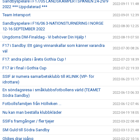
Sandbyspelare i F17/05 LANDSKAMPER I SPANIEN 24-29/9
2022-09-11 11:48
2022 *** Uppdaterad ***
Team Intersport
2022-09-01 12:39
Sandbyspelare i F16/06 3-NATIONSTURNERING I NORGE
2022-08-30 12:25
12-16 SEPTEMBER 2022
Ungdoms DM-Finaldag - Vi behöver Din Hjälp !
2022-08-19 07:50
F17 i Sandby: Ett gäng vinnarskallar som känner varandra
2022-07-30 08:26
väl
F17: andra plats i årets Gothia Cup !
2022-07-23 18:39
F17 är i final i Gothia Cup
2022-07-22 19:33
SSIF är numera samarbetsklubb till iKLINIK (VIP- för
2022-06-23 15:17
idrottare)
En söndagsresa i småklubbsfotbollens värld (TEAMET
2022-06-13 06:33
Södra Sandby)
Fotbollsfamiljen från Höllviken ...
2022-06-12 07:46
Nu kan man beställa klubbkläder
2022-04-19 18:05
SSIFs framgånger / fler tjejer
2022-03-22 08:48
SM Guld till Södra Sandby
2022-03-13 21:48
Oldies drar igång
2022-02-22 10:16