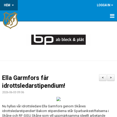
HEM
LOGGA IN
HEM
KONTAKT/OM OSS
KOMMANDE MATCHER
MEDLEMSINFORMATION
KALENDER
Ella Garmfors får
<
>
ÅRSÖVERSIKT
idrottsledarstipendium!
2026-06-03 09:06
Nu hyllas vår idrottsledare Ella Garmfors genom Skånes
idrottsledarstipendier! Bakom stipendierna står Sparbanksstiftelserna i
Skåne och RF-SISU Skåne som vill uppmärksamma ideellt arbetande