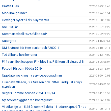
Grattis Elias!
2026-03-29 18:48
Mobilbakgrunder
2026-02-24 15:54
Herrlaget byter till div 5 sydvästra
2026-01-30 15:37
SSIF 100 år!
2025-11-07 11:22
Sommarfotboll 2025 fullbokad!
2025-06-22 21:29
Naturgräs
2025-04-16 09:51
DM Slutspel för Herr senior och F2009-11
2025-03-18 10:11
Ted tillbaka hos herrarna
2024-10-13 14:00
P14 vann Eskilscupen, F14 blev 3:a, P13 kom till slutspel B
2024-08-05 06:07
Fotboll för barn födda 2019
2024-05-23 13:07
Uppdatering kring ny servicebyggnad mm
2024-03-29 10:06
Elisabeth Olsson, Ola Nilsson och Petter Lindquist är ny i
2024-03-15 05:55
styrelsen
Seger i Rommelecupen 2024 i F13/14
2024-02-11 15:59
Ny servicebyggnad vid konstgräset
2024-02-06 11:37
Vi söker tjejer 15-25 år som vill delta i 4 ledarskapsträff hos
2024-01-20 10:14