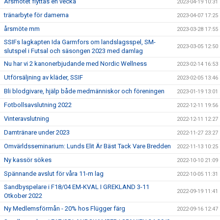
Årsmötet flyttas en vecka
2023-04-19 10:31
tränarbyte för damerna
2023-04-07 17:25
årsmöte mm
2023-03-28 17:55
SSIFs lagkapten Ida Garmfors om landslagsspel, SM-
2023-03-05 12:50
slutspel i Futsal och säsongen 2023 med damlag
Nu har vi 2 kanonerbjudande med Nordic Wellness
2023-02-14 16:53
Utförsäljning av kläder, SSIF
2023-02-05 13:46
Bli blodgivare, hjälp både medmänniskor och föreningen
2023-01-19 13:01
Fotbollsavslutning 2022
2022-12-11 19:56
Vinteravslutning
2022-12-11 12:27
Damtränare under 2023
2022-11-27 23:27
Omvärldsseminarium: Lunds Elit Är Bäst Tack Vare Bredden
2022-11-13 10:25
Ny kassör sökes
2022-10-10 21:09
Spännande avslut för våra 11-m lag
2022-10-05 11:31
Sandbyspelare i F18/04 EM-KVAL I GREKLAND 3-11
2022-09-19 11:41
Otkober 2022
Ny Medlemsförmån - 20% hos Flügger färg
2022-09-16 12:47