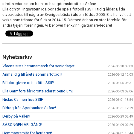
idrottsledare inom barn- och ungdomsidrotten i Skåne.
Ella och tvillingsystern Ida började spela fotboll i SSIF i tidig ålder. Båda
utvecklades till några av Sveriges bästa i åldern födda 2005. Ella har valt att
verka som tränare för flickor 2014-15. Därmed är hon en stor förebild för
andra tjejer i föreningen. Vi behöver fler kvinnliga tränare/ledare!
Nyhetsarkiv
Vårens sista hemmamatch för seniorlaget!
2026-06-18 09:03
Anmäl dig till årets sommarfotboll!
2026-06-12 10:03
Bli blodgivare och stötta SSIF!
2026-06-05 08:31
Ella Garmfors får idrottsledarstipendium!
2026-06-03 09:06
Niclas Carlnén hos SSIF
2026-06-01 18:54
Bidrag från Sparbanken Skåne!
2026-05-31 17:19
Derby på Vallen!
2026-05-29 08:49
SÄSONGEN ÄR IGÅNG!
2026-04-09 07:29
Hemmapremiär för herrlaget!
2026-04-01 13:44