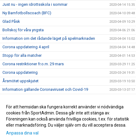
Just nu - ingen idrottsskola i sommar
2020-04-14 15:35
Ny Barnfotbollscoach (BFC)
2020-04-10 09:48
Glad Påsk
2020-04-09 10:29
Bollskoj för våra yngsta
2020-04-06 21:06
Information om det rådande läget på spelmarknaden
2020-04-04 15:02
Corona uppdatering 4 april
2020-04-04 14:48
Stopp för alla matcher
2020-04-01 14:53
Corona restriktioner fr.o.m. 29 mars
2020-03-29 11:25
Corona uppdatering
2020-03-24 19:31
Årsmötet uppskjutet
2020-03-19 10:50
Information gällande Coronaviruset och Covid-19
2020-03-13 07:17
Sportadmin, ny hemsida och Applikation
2020-03-01 16:21
Huvudtränare för våra damer
För att hemsidan ska fungera korrekt använder vi nödvändiga
2020-02-14 13:27
cookies från SportAdmin. Dessa går inte att stänga av.
Ny Hemsida
2020-01-30 20:55
Föreningen kan också använda frivilliga cookies, t.ex. för statistik
eller marknadsföring. Du väljer själv om du vill acceptera dessa.
Anpassa dina val