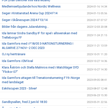
FCR (man behöver inte vara ledare)
Medlemserbjudande hos Nordic Wellness
2024-01-16 14:34
Seger i Kristianstad Arena Cup 2024 F14
2024-01-15 05:56
Seger i Skånecupen 2024 F13/14
2024-01-07 07:57
Bilder från dagens Julavslutning...
2023-12-03 20:08
Ida lämnar Södra Sandby IF för spel i allsvenskan med
2023-11-24 21:15
Trelleborgs FF
Ida Garmfors med i F18/05 3-NATIONSTURNERING I
2023-11-21 13:59
ALGARVE 27 NOV–2 DEC 2023
OJ ny herrtränare
2023-10-31 11:20
Ida Garmfors i EM kval
2023-10-27 14:36
Klara Åström och Stella Malmros med i Matchläger SYD
2023-10-27 14:30
”Flickor 07”
Ida Garmfors uttagen till Trenationsturnering F19 i Norge
2023-09-05 08:41
med landslaget
Eskilscupen 2023 - Silver!
2023-08-07 12:48
2023-06-23 15:30
Sandbyvallen, fred 2 juni kl 18:30
2023-05-31 22:56