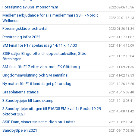
Försäljning av SSIF mössor m.m
2022-02-06 15:36
Medlemserbjudande för alla medlemmar i SSIF - Nordic
2022-02-01 13:13
Wellness
Föreningskläder och avtal
2022-01-26 11:34
Provträning inför 2022
2021-11-17 11:07
SM Final för F17 spelas idag 14/11 kl 17.00
2021-11-14 12:09
SSIF säljer Bingolotter till uppesittarkvällen, Stöd
2021-11-12 15:04
föreningen
SM-final för F17 efter vinst mot IFK Göteborg
2021-11-09 21:35
Ungdomsavslutning och SM semifinal
2021-11-02 19:53
Ny match för F16 landslaget på torsdag
2021-10-26 15:20
Gräsplanerna stängs!
2021-10-15 09:40
3 Sandbytjejer till Landskamp
2021-10-13 08:41
3 Sandby tjejer uttagen till F16/05 EM-kval 1 i Borås 19-29
2021-10-08 11:42
oktober 2021
SSIF Dam, vinner sin serie, division 1 nästa!
2021-10-02 15:41
SandbySpelen 2021
2021-09-17 08:36