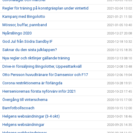
2021-03-05 16:03
Regler för träning på konstgräsplan under vintertid
2021-02-04 13:02
Kampanj med Bingolotto
2021-01-21 11:50
Mössor, buffar, pannband
2021-01-05 10:40
NyårsBingo 2020
2020-12-27 20:08
God Jul från Södra Sandby IF
2020-12-18 10:32
Saknar du den sista julklappen?
2020-12-15 18:35
Nya regler och riktlinjer gällande träning
2020-12-13 08:10
Drive-in försäljning Bingolotter, Uppesittarkväll
2020-12-08 13:48
Otto Persson huvudtränare för Damsenior och F17
2020-12-06 19:04
Corona restriktionerna är förlängda
2020-10-28 19:51
Herrseniorernas första nyförvärv inför 2021
2020-10-23 17:45
Övergång till vinterschema
2020-10-15 17:00
Barnfotbollscoach
2020-10-15 12:00
Helgens websändningar (3-4 okt)
2020-10-01 18:46
Helgens websändningar
2020-09-25 14:35
Helgens webbsändningar