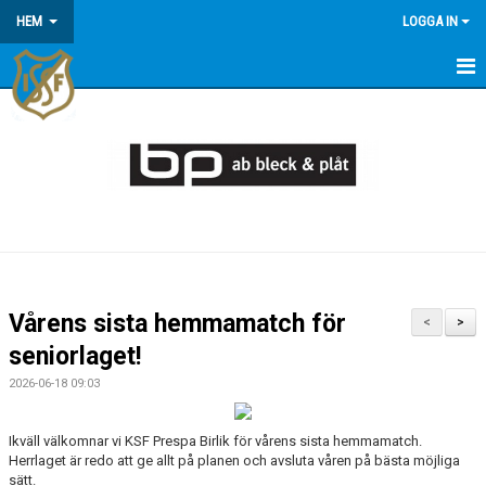
HEM
LOGGA IN
HEM
KONTAKT/OM OSS
KOMMANDE MATCHER
MEDLEMSINFORMATION
KALENDER
Vårens sista hemmamatch för
<
>
ÅRSÖVERSIKT
seniorlaget!
2026-06-18 09:03
Ikväll välkomnar vi KSF Prespa Birlik för vårens sista hemmamatch.
Herrlaget är redo att ge allt på planen och avsluta våren på bästa möjliga
sätt.