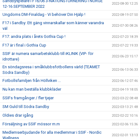
Sandbyspelare i F16/06 3-NATIONSTURNERING I NORGE
2022-08-30 12:25
12-16 SEPTEMBER 2022
Ungdoms DM-Finaldag - Vi behöver Din Hjälp !
2022-08-19 07:50
F17 i Sandby: Ett gäng vinnarskallar som känner varandra
2022-07-30 08:26
väl
F17: andra plats i årets Gothia Cup !
2022-07-23 18:39
F17 är i final i Gothia Cup
2022-07-22 19:33
SSIF är numera samarbetsklubb till iKLINIK (VIP- för
2022-06-23 15:17
idrottare)
En söndagsresa i småklubbsfotbollens värld (TEAMET
2022-06-13 06:33
Södra Sandby)
Fotbollsfamiljen från Höllviken ...
2022-06-12 07:46
Nu kan man beställa klubbkläder
2022-04-19 18:05
SSIFs framgånger / fler tjejer
2022-03-22 08:48
SM Guld till Södra Sandby
2022-03-13 21:48
Oldies drar igång
2022-02-22 10:16
Försäljning av SSIF mössor m.m
2022-02-06 15:36
Medlemserbjudande för alla medlemmar i SSIF - Nordic
2022-02-01 13:13
Wellness