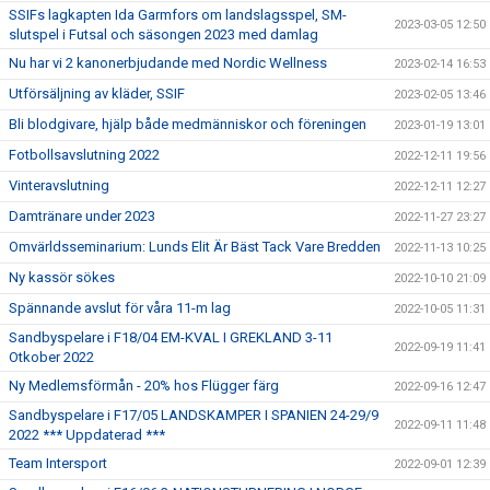
SSIFs lagkapten Ida Garmfors om landslagsspel, SM-
2023-03-05 12:50
slutspel i Futsal och säsongen 2023 med damlag
Nu har vi 2 kanonerbjudande med Nordic Wellness
2023-02-14 16:53
Utförsäljning av kläder, SSIF
2023-02-05 13:46
Bli blodgivare, hjälp både medmänniskor och föreningen
2023-01-19 13:01
Fotbollsavslutning 2022
2022-12-11 19:56
Vinteravslutning
2022-12-11 12:27
Damtränare under 2023
2022-11-27 23:27
Omvärldsseminarium: Lunds Elit Är Bäst Tack Vare Bredden
2022-11-13 10:25
Ny kassör sökes
2022-10-10 21:09
Spännande avslut för våra 11-m lag
2022-10-05 11:31
Sandbyspelare i F18/04 EM-KVAL I GREKLAND 3-11
2022-09-19 11:41
Otkober 2022
Ny Medlemsförmån - 20% hos Flügger färg
2022-09-16 12:47
Sandbyspelare i F17/05 LANDSKAMPER I SPANIEN 24-29/9
2022-09-11 11:48
2022 *** Uppdaterad ***
Team Intersport
2022-09-01 12:39