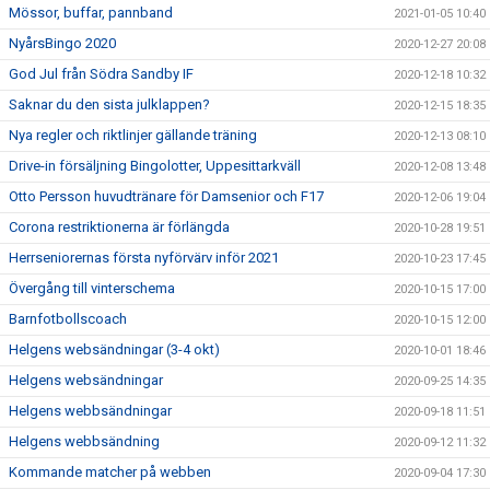
Mössor, buffar, pannband
2021-01-05 10:40
NyårsBingo 2020
2020-12-27 20:08
God Jul från Södra Sandby IF
2020-12-18 10:32
Saknar du den sista julklappen?
2020-12-15 18:35
Nya regler och riktlinjer gällande träning
2020-12-13 08:10
Drive-in försäljning Bingolotter, Uppesittarkväll
2020-12-08 13:48
Otto Persson huvudtränare för Damsenior och F17
2020-12-06 19:04
Corona restriktionerna är förlängda
2020-10-28 19:51
Herrseniorernas första nyförvärv inför 2021
2020-10-23 17:45
Övergång till vinterschema
2020-10-15 17:00
Barnfotbollscoach
2020-10-15 12:00
Helgens websändningar (3-4 okt)
2020-10-01 18:46
Helgens websändningar
2020-09-25 14:35
Helgens webbsändningar
2020-09-18 11:51
Helgens webbsändning
2020-09-12 11:32
Kommande matcher på webben
2020-09-04 17:30