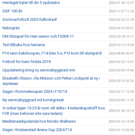
Herrlaget byter till div 5 sydvästra
2026-01-30 15:37
SSIF 100 år!
2025-11-07 11:22
Sommarfotboll 2025 fullbokad!
2025-06-22 21:29
Naturgräs
2025-04-16 09:51
DM Slutspel för Herr senior och F2009-11
2025-03-18 10:11
Ted tillbaka hos herrarna
2024-10-13 14:00
P14 vann Eskilscupen, F14 blev 3:a, P13 kom till slutspel B
2024-08-05 06:07
Fotboll för barn födda 2019
2024-05-23 13:07
Uppdatering kring ny servicebyggnad mm
2024-03-29 10:06
Elisabeth Olsson, Ola Nilsson och Petter Lindquist är ny i
2024-03-15 05:55
styrelsen
Seger i Rommelecupen 2024 i F13/14
2024-02-11 15:59
Ny servicebyggnad vid konstgräset
2024-02-06 11:37
Vi söker tjejer 15-25 år som vill delta i 4 ledarskapsträff hos
2024-01-20 10:14
FCR (man behöver inte vara ledare)
Medlemserbjudande hos Nordic Wellness
2024-01-16 14:34
Seger i Kristianstad Arena Cup 2024 F14
2024-01-15 05:56