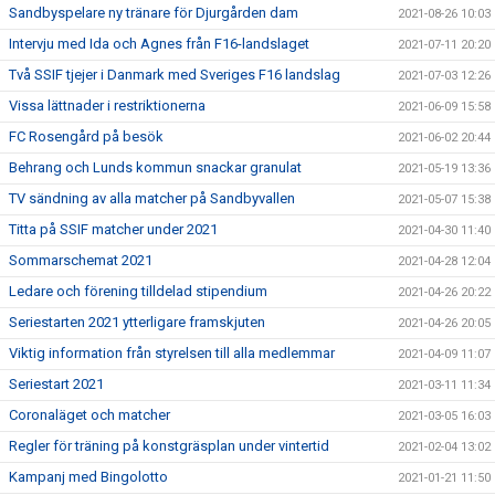
Sandbyspelare ny tränare för Djurgården dam
2021-08-26 10:03
Intervju med Ida och Agnes från F16-landslaget
2021-07-11 20:20
Två SSIF tjejer i Danmark med Sveriges F16 landslag
2021-07-03 12:26
Vissa lättnader i restriktionerna
2021-06-09 15:58
FC Rosengård på besök
2021-06-02 20:44
Behrang och Lunds kommun snackar granulat
2021-05-19 13:36
TV sändning av alla matcher på Sandbyvallen
2021-05-07 15:38
Titta på SSIF matcher under 2021
2021-04-30 11:40
Sommarschemat 2021
2021-04-28 12:04
Ledare och förening tilldelad stipendium
2021-04-26 20:22
Seriestarten 2021 ytterligare framskjuten
2021-04-26 20:05
Viktig information från styrelsen till alla medlemmar
2021-04-09 11:07
Seriestart 2021
2021-03-11 11:34
Coronaläget och matcher
2021-03-05 16:03
Regler för träning på konstgräsplan under vintertid
2021-02-04 13:02
Kampanj med Bingolotto
2021-01-21 11:50