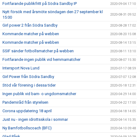
Fortfarande publikfritt på Södra Sandby IP
2020-09-04 17:10
Nytt försök med årsmöte söndagen den 27 september kl
2020-08-31 09:52
15:00
Girl power 2 från Södra Sandby
2020-08-28 17:02
Kommande matcher på webben
2020-08-20 15:08
Kommande matcher på webben
2020-08-14 13:15
SSIF sänder fotbollsmatcher på webben
2020-08-11 13:10
Fortfarande ingen publik vid hemmamatcher
2020-08-07 15:30
Intersport Nova Lund
2020-07-17 08:59
Girl Power från Södra Sandby
2020-07-07 12:08
Stöd vår förening i dessa tider
2020-05-18 12:31
Ingen publik vid barn- o ungdomsmatcher
2020-04-29 14:00
Pandemiråd från styrelsen
2020-04-22 17:00
Corona uppdatering 18 april
2020-04-18 14:05
Just nu - ingen idrottsskola i sommar
2020-04-14 15:35
Ny Barnfotbollscoach (BFC)
2020-04-10 09:48
Glad Påsk
2020-04-09 10:29