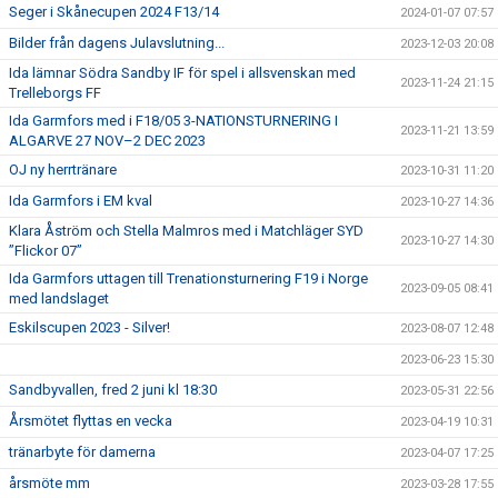
Seger i Skånecupen 2024 F13/14
2024-01-07 07:57
Bilder från dagens Julavslutning...
2023-12-03 20:08
Ida lämnar Södra Sandby IF för spel i allsvenskan med
2023-11-24 21:15
Trelleborgs FF
Ida Garmfors med i F18/05 3-NATIONSTURNERING I
2023-11-21 13:59
ALGARVE 27 NOV–2 DEC 2023
OJ ny herrtränare
2023-10-31 11:20
Ida Garmfors i EM kval
2023-10-27 14:36
Klara Åström och Stella Malmros med i Matchläger SYD
2023-10-27 14:30
”Flickor 07”
Ida Garmfors uttagen till Trenationsturnering F19 i Norge
2023-09-05 08:41
med landslaget
Eskilscupen 2023 - Silver!
2023-08-07 12:48
2023-06-23 15:30
Sandbyvallen, fred 2 juni kl 18:30
2023-05-31 22:56
Årsmötet flyttas en vecka
2023-04-19 10:31
tränarbyte för damerna
2023-04-07 17:25
årsmöte mm
2023-03-28 17:55