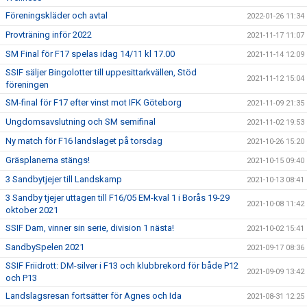
Föreningskläder och avtal
2022-01-26 11:34
Provträning inför 2022
2021-11-17 11:07
SM Final för F17 spelas idag 14/11 kl 17.00
2021-11-14 12:09
SSIF säljer Bingolotter till uppesittarkvällen, Stöd
2021-11-12 15:04
föreningen
SM-final för F17 efter vinst mot IFK Göteborg
2021-11-09 21:35
Ungdomsavslutning och SM semifinal
2021-11-02 19:53
Ny match för F16 landslaget på torsdag
2021-10-26 15:20
Gräsplanerna stängs!
2021-10-15 09:40
3 Sandbytjejer till Landskamp
2021-10-13 08:41
3 Sandby tjejer uttagen till F16/05 EM-kval 1 i Borås 19-29
2021-10-08 11:42
oktober 2021
SSIF Dam, vinner sin serie, division 1 nästa!
2021-10-02 15:41
SandbySpelen 2021
2021-09-17 08:36
SSIF Friidrott: DM-silver i F13 och klubbrekord för både P12
2021-09-09 13:42
och P13
Landslagsresan fortsätter för Agnes och Ida
2021-08-31 12:25