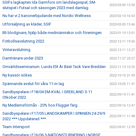
SSIFs lagkapten Ida Garmfors om landslagsspel, SM-
2023-03-05 12:50
slutspel i Futsal och säsongen 2023 med damlag
Nu har vi 2 kanonerbjudande med Nordic Wellness
2023-02-14 16:53
Utförsäljning av kläder, SSIF
2023-02-05 13:46
Bli blodgivare, hjälp både medmänniskor och föreningen
2023-01-19 13:01
Fotbollsavslutning 2022
2022-12-11 19:56
Vinteravslutning
2022-12-11 12:27
Damtränare under 2023
2022-11-27 23:27
Omvärldsseminarium: Lunds Elit Är Bäst Tack Vare Bredden
2022-11-13 10:25
Ny kassör sökes
2022-10-10 21:09
Spännande avslut för våra 11-m lag
2022-10-05 11:31
Sandbyspelare i F18/04 EM-KVAL I GREKLAND 3-11
2022-09-19 11:41
Otkober 2022
Ny Medlemsförmån - 20% hos Flügger färg
2022-09-16 12:47
Sandbyspelare i F17/05 LANDSKAMPER I SPANIEN 24-29/9
2022-09-11 11:48
2022 *** Uppdaterad ***
Team Intersport
2022-09-01 12:39
Sandbyspelare i F16/06 3-NATIONSTURNERING I NORGE