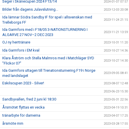
Seger i Skånecupen 2024 F13/14
2024-01-07 07:57
Bilder från dagens Julavslutning...
2023-12-03 20:08
Ida lämnar Södra Sandby IF för spel i allsvenskan med
2023-11-24 21:15
Trelleborgs FF
Ida Garmfors med i F18/05 3-NATIONSTURNERING I
2023-11-21 13:59
ALGARVE 27 NOV–2 DEC 2023
OJ ny herrtränare
2023-10-31 11:20
Ida Garmfors i EM kval
2023-10-27 14:36
Klara Åström och Stella Malmros med i Matchläger SYD
2023-10-27 14:30
”Flickor 07”
Ida Garmfors uttagen till Trenationsturnering F19 i Norge
2023-09-05 08:41
med landslaget
Eskilscupen 2023 - Silver!
2023-08-07 12:48
2023-06-23 15:30
Sandbyvallen, fred 2 juni kl 18:30
2023-05-31 22:56
Årsmötet flyttas en vecka
2023-04-19 10:31
tränarbyte för damerna
2023-04-07 17:25
årsmöte mm
2023-03-28 17:55