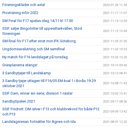
Föreningskläder och avtal
2022-01-26 11:34
Provträning inför 2022
2021-11-17 11:07
SM Final för F17 spelas idag 14/11 kl 17.00
2021-11-14 12:09
SSIF säljer Bingolotter till uppesittarkvällen, Stöd
2021-11-12 15:04
föreningen
SM-final för F17 efter vinst mot IFK Göteborg
2021-11-09 21:35
Ungdomsavslutning och SM semifinal
2021-11-02 19:53
Ny match för F16 landslaget på torsdag
2021-10-26 15:20
Gräsplanerna stängs!
2021-10-15 09:40
3 Sandbytjejer till Landskamp
2021-10-13 08:41
3 Sandby tjejer uttagen till F16/05 EM-kval 1 i Borås 19-29
2021-10-08 11:42
oktober 2021
SSIF Dam, vinner sin serie, division 1 nästa!
2021-10-02 15:41
SandbySpelen 2021
2021-09-17 08:36
SSIF Friidrott: DM-silver i F13 och klubbrekord för både P12
2021-09-09 13:42
och P13
Landslagsresan fortsätter för Agnes och Ida
2021-08-31 12:25