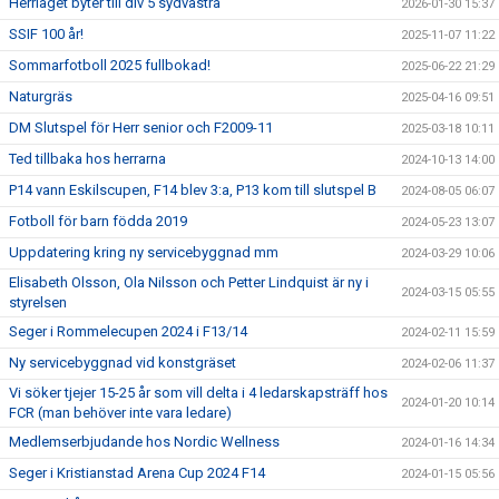
Herrlaget byter till div 5 sydvästra
2026-01-30 15:37
SSIF 100 år!
2025-11-07 11:22
Sommarfotboll 2025 fullbokad!
2025-06-22 21:29
Naturgräs
2025-04-16 09:51
DM Slutspel för Herr senior och F2009-11
2025-03-18 10:11
Ted tillbaka hos herrarna
2024-10-13 14:00
P14 vann Eskilscupen, F14 blev 3:a, P13 kom till slutspel B
2024-08-05 06:07
Fotboll för barn födda 2019
2024-05-23 13:07
Uppdatering kring ny servicebyggnad mm
2024-03-29 10:06
Elisabeth Olsson, Ola Nilsson och Petter Lindquist är ny i
2024-03-15 05:55
styrelsen
Seger i Rommelecupen 2024 i F13/14
2024-02-11 15:59
Ny servicebyggnad vid konstgräset
2024-02-06 11:37
Vi söker tjejer 15-25 år som vill delta i 4 ledarskapsträff hos
2024-01-20 10:14
FCR (man behöver inte vara ledare)
Medlemserbjudande hos Nordic Wellness
2024-01-16 14:34
Seger i Kristianstad Arena Cup 2024 F14
2024-01-15 05:56