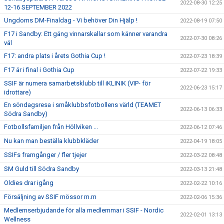
2022-08-30 12:25
12-16 SEPTEMBER 2022
Ungdoms DM-Finaldag - Vi behöver Din Hjälp !
2022-08-19 07:50
F17 i Sandby: Ett gäng vinnarskallar som känner varandra
2022-07-30 08:26
väl
F17: andra plats i årets Gothia Cup !
2022-07-23 18:39
F17 är i final i Gothia Cup
2022-07-22 19:33
SSIF är numera samarbetsklubb till iKLINIK (VIP- för
2022-06-23 15:17
idrottare)
En söndagsresa i småklubbsfotbollens värld (TEAMET
2022-06-13 06:33
Södra Sandby)
Fotbollsfamiljen från Höllviken ...
2022-06-12 07:46
Nu kan man beställa klubbkläder
2022-04-19 18:05
SSIFs framgånger / fler tjejer
2022-03-22 08:48
SM Guld till Södra Sandby
2022-03-13 21:48
Oldies drar igång
2022-02-22 10:16
Försäljning av SSIF mössor m.m
2022-02-06 15:36
Medlemserbjudande för alla medlemmar i SSIF - Nordic
2022-02-01 13:13
Wellness