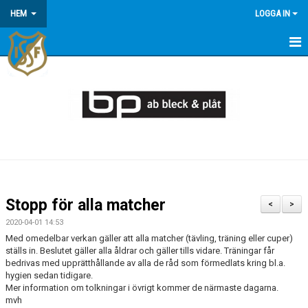
HEM
LOGGA IN
HEM
KONTAKT/OM OSS
KOMMANDE MATCHER
MEDLEMSINFORMATION
KALENDER
Stopp för alla matcher
<
>
ÅRSÖVERSIKT
2020-04-01 14:53
Med omedelbar verkan gäller att alla matcher (tävling, träning eller cuper)
ställs in. Beslutet gäller alla åldrar och gäller tills vidare. Träningar får
bedrivas med upprätthållande av alla de råd som förmedlats kring bl.a.
hygien sedan tidigare.
Mer information om tolkningar i övrigt kommer de närmaste dagarna.
mvh