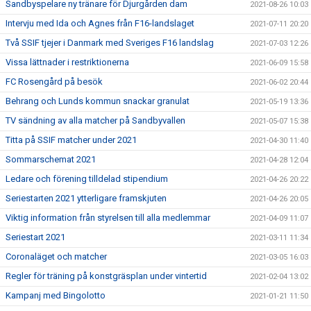
Sandbyspelare ny tränare för Djurgården dam
2021-08-26 10:03
Intervju med Ida och Agnes från F16-landslaget
2021-07-11 20:20
Två SSIF tjejer i Danmark med Sveriges F16 landslag
2021-07-03 12:26
Vissa lättnader i restriktionerna
2021-06-09 15:58
FC Rosengård på besök
2021-06-02 20:44
Behrang och Lunds kommun snackar granulat
2021-05-19 13:36
TV sändning av alla matcher på Sandbyvallen
2021-05-07 15:38
Titta på SSIF matcher under 2021
2021-04-30 11:40
Sommarschemat 2021
2021-04-28 12:04
Ledare och förening tilldelad stipendium
2021-04-26 20:22
Seriestarten 2021 ytterligare framskjuten
2021-04-26 20:05
Viktig information från styrelsen till alla medlemmar
2021-04-09 11:07
Seriestart 2021
2021-03-11 11:34
Coronaläget och matcher
2021-03-05 16:03
Regler för träning på konstgräsplan under vintertid
2021-02-04 13:02
Kampanj med Bingolotto
2021-01-21 11:50