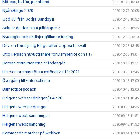
Mössor, buffar, pannband
2021-01-05 10:40
NyårsBingo 2020
2020-12-27 20:08
God Jul från Södra Sandby IF
2020-12-18 10:32
Saknar du den sista julklappen?
2020-12-15 18:35
Nya regler och riktlinjer gällande träning
2020-12-13 08:10
Drive-in försäljning Bingolotter, Uppesittarkväll
2020-12-08 13:48
Otto Persson huvudtränare för Damsenior och F17
2020-12-06 19:04
Corona restriktionerna är förlängda
2020-10-28 19:51
Herrseniorernas första nyförvärv inför 2021
2020-10-23 17:45
Övergång till vinterschema
2020-10-15 17:00
Barnfotbollscoach
2020-10-15 12:00
Helgens websändningar (3-4 okt)
2020-10-01 18:46
Helgens websändningar
2020-09-25 14:35
Helgens webbsändningar
2020-09-18 11:51
Helgens webbsändning
2020-09-12 11:32
Kommande matcher på webben
2020-09-04 17:30