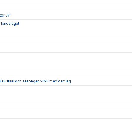
kor 07”
d landslaget
el i Futsal och säsongen 2023 med damlag