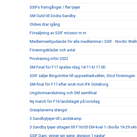
SSIFs framgånger / fler tjejer
SM Guld till Södra Sandby
Oldies drar igång
Försäljning av SSIF mössor m.m
Medlemserbjudande för alla medlemmar i SSIF - Nordic Well
Föreningskläder och avtal
Provträning inför 2022
SM Final för F17 spelas idag 14/11 kl 17.00
SSIF säljer Bingolotter till uppesittarkvällen, Stöd föreningen
SM-final för F17 efter vinst mot IFK Göteborg
Ungdomsavslutning och SM semifinal
Ny match för F16 landslaget på torsdag
Gräsplanerna stängs!
3 Sandbytjejer till Landskamp
3 Sandby tjejer uttagen till F16/05 EM-kval 1 i Borås 19-29 ok
SSIF Dam, vinner sin serie, division 1 nästa!