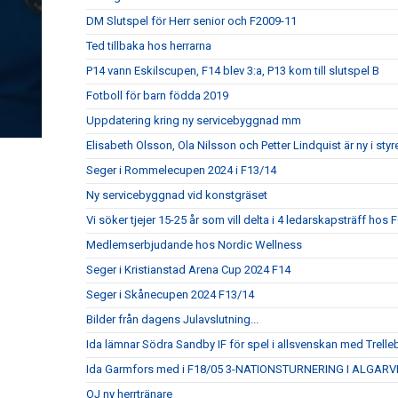
DM Slutspel för Herr senior och F2009-11
Ted tillbaka hos herrarna
P14 vann Eskilscupen, F14 blev 3:a, P13 kom till slutspel B
Fotboll för barn födda 2019
Uppdatering kring ny servicebyggnad mm
Elisabeth Olsson, Ola Nilsson och Petter Lindquist är ny i styr
Seger i Rommelecupen 2024 i F13/14
Ny servicebyggnad vid konstgräset
Vi söker tjejer 15-25 år som vill delta i 4 ledarskapsträff hos
Medlemserbjudande hos Nordic Wellness
Seger i Kristianstad Arena Cup 2024 F14
Seger i Skånecupen 2024 F13/14
Bilder från dagens Julavslutning...
Ida lämnar Södra Sandby IF för spel i allsvenskan med Trell
Ida Garmfors med i F18/05 3-NATIONSTURNERING I ALGARV
OJ ny herrtränare