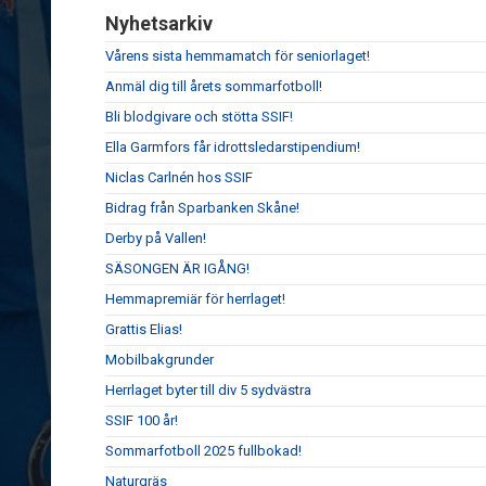
Nyhetsarkiv
Vårens sista hemmamatch för seniorlaget!
Anmäl dig till årets sommarfotboll!
Bli blodgivare och stötta SSIF!
Ella Garmfors får idrottsledarstipendium!
Niclas Carlnén hos SSIF
Bidrag från Sparbanken Skåne!
Derby på Vallen!
SÄSONGEN ÄR IGÅNG!
Hemmapremiär för herrlaget!
Grattis Elias!
Mobilbakgrunder
Herrlaget byter till div 5 sydvästra
SSIF 100 år!
Sommarfotboll 2025 fullbokad!
Naturgräs