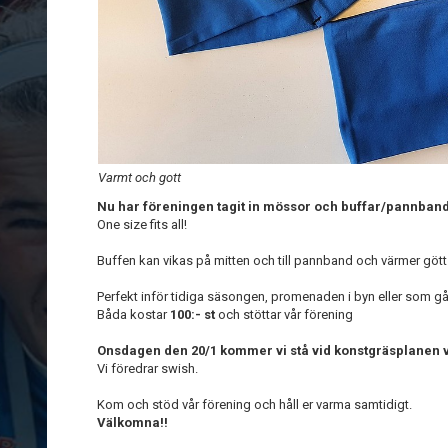
Varmt och gott
Nu har föreningen tagit in mössor och buffar/pannband
One size fits all!
Buffen kan vikas på mitten och till pannband och värmer gött
Perfekt inför tidiga säsongen, promenaden i byn eller som gåv
Båda kostar
100:- st
och stöttar vår förening
Onsdagen den 20/1 kommer vi stå vid konstgräsplanen vi
Vi föredrar swish.
Kom och stöd vår förening och håll er varma samtidigt.
Välkomna!!