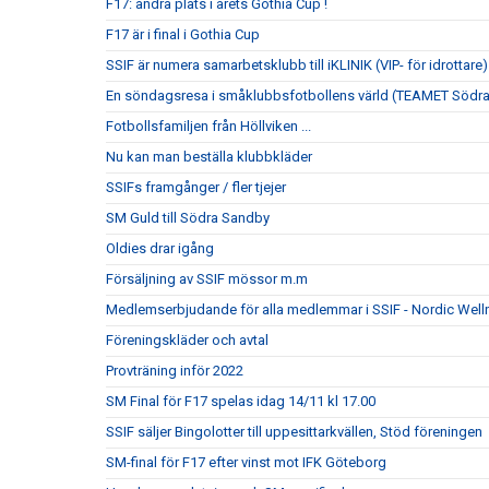
F17: andra plats i årets Gothia Cup !
F17 är i final i Gothia Cup
SSIF är numera samarbetsklubb till iKLINIK (VIP- för idrottare)
En söndagsresa i småklubbsfotbollens värld (TEAMET Södr
Fotbollsfamiljen från Höllviken ...
Nu kan man beställa klubbkläder
SSIFs framgånger / fler tjejer
SM Guld till Södra Sandby
Oldies drar igång
Försäljning av SSIF mössor m.m
Medlemserbjudande för alla medlemmar i SSIF - Nordic Well
Föreningskläder och avtal
Provträning inför 2022
SM Final för F17 spelas idag 14/11 kl 17.00
SSIF säljer Bingolotter till uppesittarkvällen, Stöd föreningen
SM-final för F17 efter vinst mot IFK Göteborg