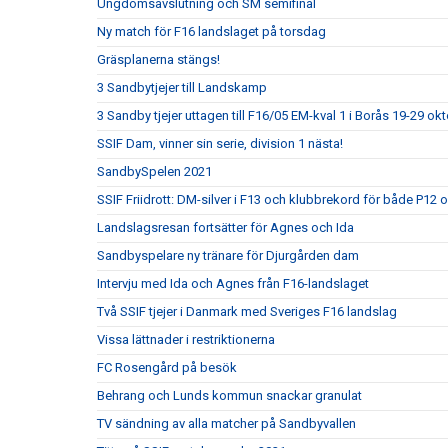
Ungdomsavslutning och SM semifinal
Ny match för F16 landslaget på torsdag
Gräsplanerna stängs!
3 Sandbytjejer till Landskamp
3 Sandby tjejer uttagen till F16/05 EM-kval 1 i Borås 19-29 ok
SSIF Dam, vinner sin serie, division 1 nästa!
SandbySpelen 2021
SSIF Friidrott: DM-silver i F13 och klubbrekord för både P12 
Landslagsresan fortsätter för Agnes och Ida
Sandbyspelare ny tränare för Djurgården dam
Intervju med Ida och Agnes från F16-landslaget
Två SSIF tjejer i Danmark med Sveriges F16 landslag
Vissa lättnader i restriktionerna
FC Rosengård på besök
Behrang och Lunds kommun snackar granulat
TV sändning av alla matcher på Sandbyvallen