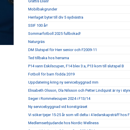
Grattis Elias!
Mobilbakgrunder
Herrlaget byter till div 5 sydvästra
SSIF 100 år!
Sommarfotboll 2025 fullbokad!
Naturgräs
DM Slutspel för Herr senior och F2009-11
Ted tillbaka hos herrarna
P14 vann Eskilscupen, F14 blev 3:a, P13 kom till slutspel B
Fotboll för barn födda 2019
Uppdatering kring ny servicebyggnad mm
Elisabeth Olsson, Ola Nilsson och Petter Lindquist är ny i styr
Seger i Rommelecupen 2024 i F13/14
Ny servicebyggnad vid konstgräset
Vi söker tjejer 15-25 år som vill delta i 4 ledarskapsträff hos
Medlemserbjudande hos Nordic Wellness