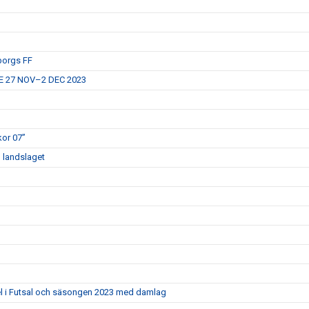
eborgs FF
E 27 NOV–2 DEC 2023
kor 07”
d landslaget
el i Futsal och säsongen 2023 med damlag