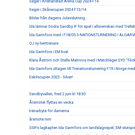
Seger i Kristianstad Arena Cup 2024 F14
Seger i Skånecupen 2024 F13/14
Bilder från dagens Julavslutning...
Ida lämnar Södra Sandby IF för spel i allsvenskan med Trell
Ida Garmfors med i F18/05 3-NATIONSTURNERING I ALGARV
OJ ny herrtränare
Ida Garmfors i EM kval
Klara Åström och Stella Malmros med i Matchläger SYD ”Flic
Ida Garmfors uttagen till Trenationsturnering F19 i Norge me
Eskilscupen 2023 - Silver!
Sandbyvallen, fred 2 juni kl 18:30
Årsmötet flyttas en vecka
tränarbyte för damerna
årsmöte mm
SSIFs lagkapten Ida Garmfors om landslagsspel, SM-slutsp