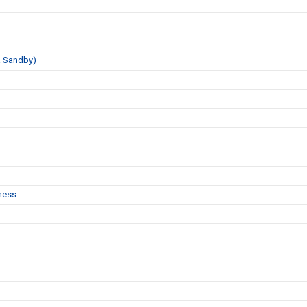
a Sandby)
ness