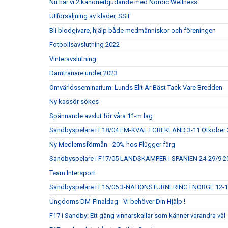
Nu har vi 2 kanonerbjudande med Nordic Wellness
Utförsäljning av kläder, SSIF
Bli blodgivare, hjälp både medmänniskor och föreningen
Fotbollsavslutning 2022
Vinteravslutning
Damtränare under 2023
Omvärldsseminarium: Lunds Elit Är Bäst Tack Vare Bredden
Ny kassör sökes
Spännande avslut för våra 11-m lag
Sandbyspelare i F18/04 EM-KVAL I GREKLAND 3-11 Otkober
Ny Medlemsförmån - 20% hos Flügger färg
Sandbyspelare i F17/05 LANDSKAMPER I SPANIEN 24-29/9 20
Team Intersport
Sandbyspelare i F16/06 3-NATIONSTURNERING I NORGE 12-
Ungdoms DM-Finaldag - Vi behöver Din Hjälp !
F17 i Sandby: Ett gäng vinnarskallar som känner varandra väl