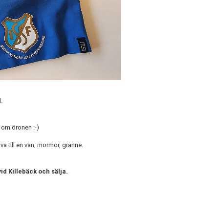
.
 om öronen :-)
a till en vän, mormor, granne.
d Killebäck och sälja.