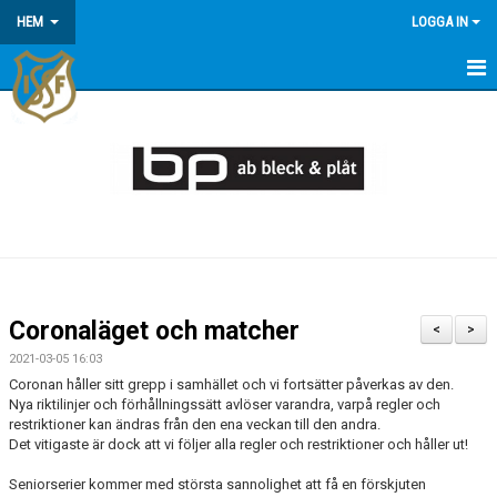
HEM
LOGGA IN
HEM
KONTAKT/OM OSS
KOMMANDE MATCHER
MEDLEMSINFORMATION
KALENDER
Coronaläget och matcher
<
>
ÅRSÖVERSIKT
2021-03-05 16:03
Coronan håller sitt grepp i samhället och vi fortsätter påverkas av den.
Nya riktilinjer och förhållningssätt avlöser varandra, varpå regler och
restriktioner kan ändras från den ena veckan till den andra.
Det vitigaste är dock att vi följer alla regler och restriktioner och håller ut!
Seniorserier kommer med största sannolighet att få en förskjuten