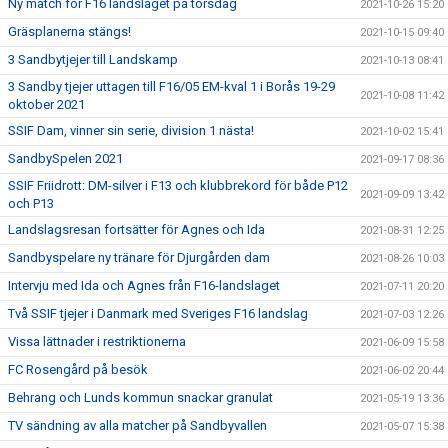
Ny match för F16 landslaget på torsdag
2021-10-26 15:20
Gräsplanerna stängs!
2021-10-15 09:40
3 Sandbytjejer till Landskamp
2021-10-13 08:41
3 Sandby tjejer uttagen till F16/05 EM-kval 1 i Borås 19-29
2021-10-08 11:42
oktober 2021
SSIF Dam, vinner sin serie, division 1 nästa!
2021-10-02 15:41
SandbySpelen 2021
2021-09-17 08:36
SSIF Friidrott: DM-silver i F13 och klubbrekord för både P12
2021-09-09 13:42
och P13
Landslagsresan fortsätter för Agnes och Ida
2021-08-31 12:25
Sandbyspelare ny tränare för Djurgården dam
2021-08-26 10:03
Intervju med Ida och Agnes från F16-landslaget
2021-07-11 20:20
Två SSIF tjejer i Danmark med Sveriges F16 landslag
2021-07-03 12:26
Vissa lättnader i restriktionerna
2021-06-09 15:58
FC Rosengård på besök
2021-06-02 20:44
Behrang och Lunds kommun snackar granulat
2021-05-19 13:36
TV sändning av alla matcher på Sandbyvallen
2021-05-07 15:38