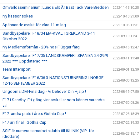
Omvärldsseminarium: Lunds Elit Är Bäst Tack Vare Bredden
2022-11-13 10:25
Ny kassör sökes
2022-10-10 21:09
Spännande avslut för våra 11-m lag
2022-10-05 11:31
Sandbyspelare i F18/04 EM-KVAL I GREKLAND 3-11
2022-09-19 11:41
Otkober 2022
Ny Medlemsförmån - 20% hos Flügger färg
2022-09-16 12:47
Sandbyspelare i F17/05 LANDSKAMPER I SPANIEN 24-29/9
2022-09-11 11:48
2022 *** Uppdaterad ***
Team Intersport
2022-09-01 12:39
Sandbyspelare i F16/06 3-NATIONSTURNERING I NORGE
2022-08-30 12:25
12-16 SEPTEMBER 2022
Ungdoms DM-Finaldag - Vi behöver Din Hjälp !
2022-08-19 07:50
F17 i Sandby: Ett gäng vinnarskallar som känner varandra
2022-07-30 08:26
väl
F17: andra plats i årets Gothia Cup !
2022-07-23 18:39
F17 är i final i Gothia Cup
2022-07-22 19:33
SSIF är numera samarbetsklubb till iKLINIK (VIP- för
2022-06-23 15:17
idrottare)