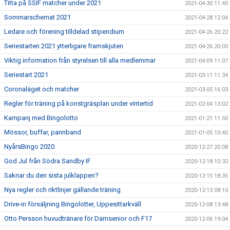
Titta på SSIF matcher under 2021
2021-04-30 11:40
Sommarschemat 2021
2021-04-28 12:04
Ledare och förening tilldelad stipendium
2021-04-26 20:22
Seriestarten 2021 ytterligare framskjuten
2021-04-26 20:05
Viktig information från styrelsen till alla medlemmar
2021-04-09 11:07
Seriestart 2021
2021-03-11 11:34
Coronaläget och matcher
2021-03-05 16:03
Regler för träning på konstgräsplan under vintertid
2021-02-04 13:02
Kampanj med Bingolotto
2021-01-21 11:50
Mössor, buffar, pannband
2021-01-05 10:40
NyårsBingo 2020
2020-12-27 20:08
God Jul från Södra Sandby IF
2020-12-18 10:32
Saknar du den sista julklappen?
2020-12-15 18:35
Nya regler och riktlinjer gällande träning
2020-12-13 08:10
Drive-in försäljning Bingolotter, Uppesittarkväll
2020-12-08 13:48
Otto Persson huvudtränare för Damsenior och F17
2020-12-06 19:04