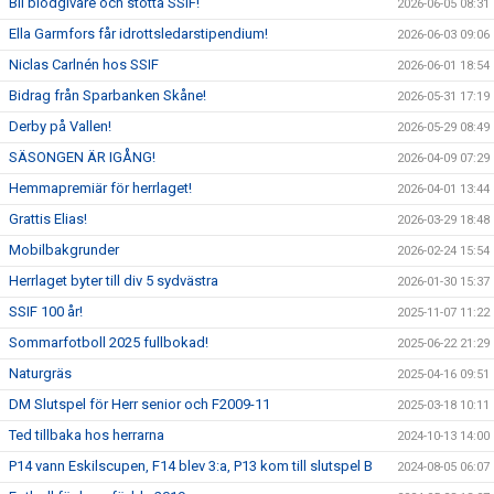
Bli blodgivare och stötta SSIF!
2026-06-05 08:31
Ella Garmfors får idrottsledarstipendium!
2026-06-03 09:06
Niclas Carlnén hos SSIF
2026-06-01 18:54
Bidrag från Sparbanken Skåne!
2026-05-31 17:19
Derby på Vallen!
2026-05-29 08:49
SÄSONGEN ÄR IGÅNG!
2026-04-09 07:29
Hemmapremiär för herrlaget!
2026-04-01 13:44
Grattis Elias!
2026-03-29 18:48
Mobilbakgrunder
2026-02-24 15:54
Herrlaget byter till div 5 sydvästra
2026-01-30 15:37
SSIF 100 år!
2025-11-07 11:22
Sommarfotboll 2025 fullbokad!
2025-06-22 21:29
Naturgräs
2025-04-16 09:51
DM Slutspel för Herr senior och F2009-11
2025-03-18 10:11
Ted tillbaka hos herrarna
2024-10-13 14:00
P14 vann Eskilscupen, F14 blev 3:a, P13 kom till slutspel B
2024-08-05 06:07