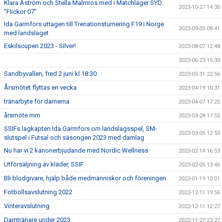
Klara Åström och Stella Malmros med i Matchläger SYD
2023-10-27 14:30
”Flickor 07”
Ida Garmfors uttagen till Trenationsturnering F19 i Norge
2023-09-05 08:41
med landslaget
Eskilscupen 2023 - Silver!
2023-08-07 12:48
2023-06-23 15:30
Sandbyvallen, fred 2 juni kl 18:30
2023-05-31 22:56
Årsmötet flyttas en vecka
2023-04-19 10:31
tränarbyte för damerna
2023-04-07 17:25
årsmöte mm
2023-03-28 17:55
SSIFs lagkapten Ida Garmfors om landslagsspel, SM-
2023-03-05 12:50
slutspel i Futsal och säsongen 2023 med damlag
Nu har vi 2 kanonerbjudande med Nordic Wellness
2023-02-14 16:53
Utförsäljning av kläder, SSIF
2023-02-05 13:46
Bli blodgivare, hjälp både medmänniskor och föreningen
2023-01-19 13:01
Fotbollsavslutning 2022
2022-12-11 19:56
Vinteravslutning
2022-12-11 12:27
Damtränare under 2023
2022-11-27 23:27