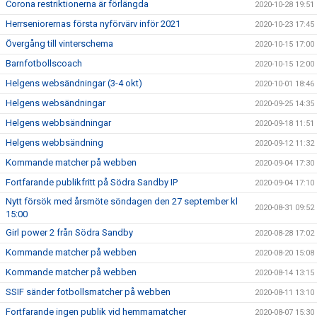
Corona restriktionerna är förlängda
2020-10-28 19:51
Herrseniorernas första nyförvärv inför 2021
2020-10-23 17:45
Övergång till vinterschema
2020-10-15 17:00
Barnfotbollscoach
2020-10-15 12:00
Helgens websändningar (3-4 okt)
2020-10-01 18:46
Helgens websändningar
2020-09-25 14:35
Helgens webbsändningar
2020-09-18 11:51
Helgens webbsändning
2020-09-12 11:32
Kommande matcher på webben
2020-09-04 17:30
Fortfarande publikfritt på Södra Sandby IP
2020-09-04 17:10
Nytt försök med årsmöte söndagen den 27 september kl
2020-08-31 09:52
15:00
Girl power 2 från Södra Sandby
2020-08-28 17:02
Kommande matcher på webben
2020-08-20 15:08
Kommande matcher på webben
2020-08-14 13:15
SSIF sänder fotbollsmatcher på webben
2020-08-11 13:10
Fortfarande ingen publik vid hemmamatcher
2020-08-07 15:30