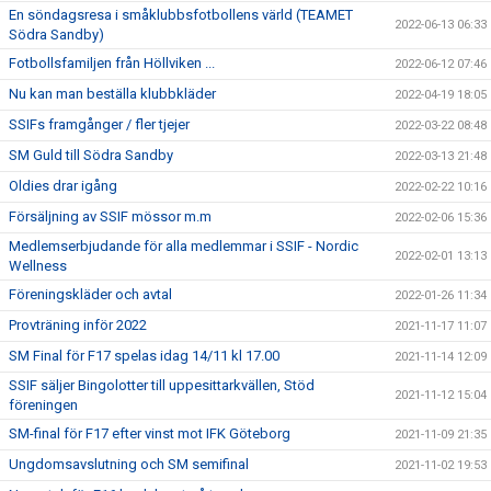
En söndagsresa i småklubbsfotbollens värld (TEAMET
2022-06-13 06:33
Södra Sandby)
Fotbollsfamiljen från Höllviken ...
2022-06-12 07:46
Nu kan man beställa klubbkläder
2022-04-19 18:05
SSIFs framgånger / fler tjejer
2022-03-22 08:48
SM Guld till Södra Sandby
2022-03-13 21:48
Oldies drar igång
2022-02-22 10:16
Försäljning av SSIF mössor m.m
2022-02-06 15:36
Medlemserbjudande för alla medlemmar i SSIF - Nordic
2022-02-01 13:13
Wellness
Föreningskläder och avtal
2022-01-26 11:34
Provträning inför 2022
2021-11-17 11:07
SM Final för F17 spelas idag 14/11 kl 17.00
2021-11-14 12:09
SSIF säljer Bingolotter till uppesittarkvällen, Stöd
2021-11-12 15:04
föreningen
SM-final för F17 efter vinst mot IFK Göteborg
2021-11-09 21:35
Ungdomsavslutning och SM semifinal
2021-11-02 19:53