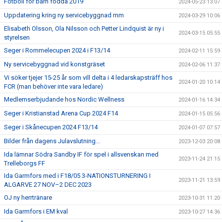
Fotboll för barn födda 2019
2024-05-23 13:07
Uppdatering kring ny servicebyggnad mm
2024-03-29 10:06
Elisabeth Olsson, Ola Nilsson och Petter Lindquist är ny i
2024-03-15 05:55
styrelsen
Seger i Rommelecupen 2024 i F13/14
2024-02-11 15:59
Ny servicebyggnad vid konstgräset
2024-02-06 11:37
Vi söker tjejer 15-25 år som vill delta i 4 ledarskapsträff hos
2024-01-20 10:14
FCR (man behöver inte vara ledare)
Medlemserbjudande hos Nordic Wellness
2024-01-16 14:34
Seger i Kristianstad Arena Cup 2024 F14
2024-01-15 05:56
Seger i Skånecupen 2024 F13/14
2024-01-07 07:57
Bilder från dagens Julavslutning...
2023-12-03 20:08
Ida lämnar Södra Sandby IF för spel i allsvenskan med
2023-11-24 21:15
Trelleborgs FF
Ida Garmfors med i F18/05 3-NATIONSTURNERING I
2023-11-21 13:59
ALGARVE 27 NOV–2 DEC 2023
OJ ny herrtränare
2023-10-31 11:20
Ida Garmfors i EM kval
2023-10-27 14:36