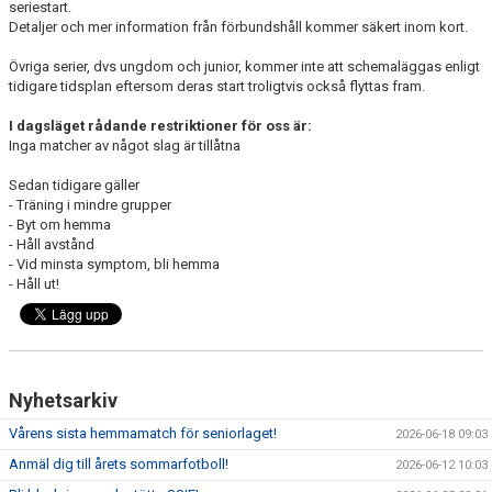
seriestart.
Detaljer och mer information från förbundshåll kommer säkert inom kort.
Övriga serier, dvs ungdom och junior, kommer inte att schemaläggas enligt
tidigare tidsplan eftersom deras start troligtvis också flyttas fram.
I dagsläget rådande restriktioner för oss är:
Inga matcher av något slag är tillåtna
Sedan tidigare gäller
- Träning i mindre grupper
- Byt om hemma
- Håll avstånd
- Vid minsta symptom, bli hemma
- Håll ut!
Nyhetsarkiv
Vårens sista hemmamatch för seniorlaget!
2026-06-18 09:03
Anmäl dig till årets sommarfotboll!
2026-06-12 10:03