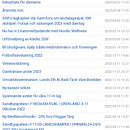
tränarbyte för damerna
2023-04-07 17:25
årsmöte mm
2023-03-28 17:55
SSIFs lagkapten Ida Garmfors om landslagsspel, SM-
2023-03-05 12:50
slutspel i Futsal och säsongen 2023 med damlag
Nu har vi 2 kanonerbjudande med Nordic Wellness
2023-02-14 16:53
Utförsäljning av kläder, SSIF
2023-02-05 13:46
Bli blodgivare, hjälp både medmänniskor och föreningen
2023-01-19 13:01
Fotbollsavslutning 2022
2022-12-11 19:56
Vinteravslutning
2022-12-11 12:27
Damtränare under 2023
2022-11-27 23:27
Omvärldsseminarium: Lunds Elit Är Bäst Tack Vare Bredden
2022-11-13 10:25
Ny kassör sökes
2022-10-10 21:09
Spännande avslut för våra 11-m lag
2022-10-05 11:31
Sandbyspelare i F18/04 EM-KVAL I GREKLAND 3-11
2022-09-19 11:41
Otkober 2022
Ny Medlemsförmån - 20% hos Flügger färg
2022-09-16 12:47
Sandbyspelare i F17/05 LANDSKAMPER I SPANIEN 24-29/9
2022-09-11 11:48
2022 *** Uppdaterad ***