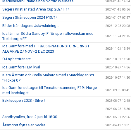
Medlemserbjudande hos Nordic Wellness
2024-01-16 14:34
Seger i Kristianstad Arena Cup 2024 F14
2024-01-15 05:56
Seger i Skånecupen 2024 F13/14
2024-01-07 07:57
Bilder från dagens Julavslutning...
2023-12-03 20:08
Ida lämnar Södra Sandby IF för spel i allsvenskan med
2023-11-24 21:15
Trelleborgs FF
Ida Garmfors med i F18/05 3-NATIONSTURNERING I
2023-11-21 13:59
ALGARVE 27 NOV–2 DEC 2023
OJ ny herrtränare
2023-10-31 11:20
Ida Garmfors i EM kval
2023-10-27 14:36
Klara Åström och Stella Malmros med i Matchläger SYD
2023-10-27 14:30
”Flickor 07”
Ida Garmfors uttagen till Trenationsturnering F19 i Norge
2023-09-05 08:41
med landslaget
Eskilscupen 2023 - Silver!
2023-08-07 12:48
2023-06-23 15:30
Sandbyvallen, fred 2 juni kl 18:30
2023-05-31 22:56
Årsmötet flyttas en vecka
2023-04-19 10:31