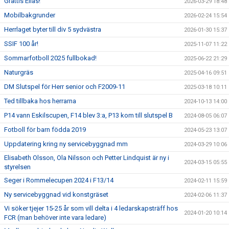
Grattis Elias!
2026-03-29 18:48
Mobilbakgrunder
2026-02-24 15:54
Herrlaget byter till div 5 sydvästra
2026-01-30 15:37
SSIF 100 år!
2025-11-07 11:22
Sommarfotboll 2025 fullbokad!
2025-06-22 21:29
Naturgräs
2025-04-16 09:51
DM Slutspel för Herr senior och F2009-11
2025-03-18 10:11
Ted tillbaka hos herrarna
2024-10-13 14:00
P14 vann Eskilscupen, F14 blev 3:a, P13 kom till slutspel B
2024-08-05 06:07
Fotboll för barn födda 2019
2024-05-23 13:07
Uppdatering kring ny servicebyggnad mm
2024-03-29 10:06
Elisabeth Olsson, Ola Nilsson och Petter Lindquist är ny i
2024-03-15 05:55
styrelsen
Seger i Rommelecupen 2024 i F13/14
2024-02-11 15:59
Ny servicebyggnad vid konstgräset
2024-02-06 11:37
Vi söker tjejer 15-25 år som vill delta i 4 ledarskapsträff hos
2024-01-20 10:14
FCR (man behöver inte vara ledare)