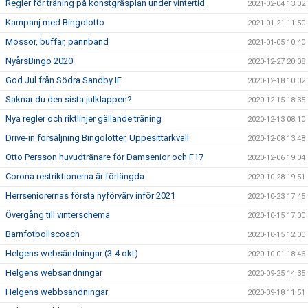
Regler för träning på konstgräsplan under vintertid
2021-02-04 13:02
Kampanj med Bingolotto
2021-01-21 11:50
Mössor, buffar, pannband
2021-01-05 10:40
NyårsBingo 2020
2020-12-27 20:08
God Jul från Södra Sandby IF
2020-12-18 10:32
Saknar du den sista julklappen?
2020-12-15 18:35
Nya regler och riktlinjer gällande träning
2020-12-13 08:10
Drive-in försäljning Bingolotter, Uppesittarkväll
2020-12-08 13:48
Otto Persson huvudtränare för Damsenior och F17
2020-12-06 19:04
Corona restriktionerna är förlängda
2020-10-28 19:51
Herrseniorernas första nyförvärv inför 2021
2020-10-23 17:45
Övergång till vinterschema
2020-10-15 17:00
Barnfotbollscoach
2020-10-15 12:00
Helgens websändningar (3-4 okt)
2020-10-01 18:46
Helgens websändningar
2020-09-25 14:35
Helgens webbsändningar
2020-09-18 11:51