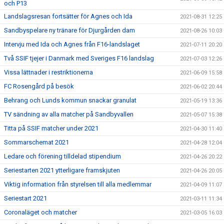
och P13
Landslagsresan fortsätter för Agnes och Ida
2021-08-31 12:25
Sandbyspelare ny tränare för Djurgården dam
2021-08-26 10:03
Intervju med Ida och Agnes från F16-landslaget
2021-07-11 20:20
Två SSIF tjejer i Danmark med Sveriges F16 landslag
2021-07-03 12:26
Vissa lättnader i restriktionerna
2021-06-09 15:58
FC Rosengård på besök
2021-06-02 20:44
Behrang och Lunds kommun snackar granulat
2021-05-19 13:36
TV sändning av alla matcher på Sandbyvallen
2021-05-07 15:38
Titta på SSIF matcher under 2021
2021-04-30 11:40
Sommarschemat 2021
2021-04-28 12:04
Ledare och förening tilldelad stipendium
2021-04-26 20:22
Seriestarten 2021 ytterligare framskjuten
2021-04-26 20:05
Viktig information från styrelsen till alla medlemmar
2021-04-09 11:07
Seriestart 2021
2021-03-11 11:34
Coronaläget och matcher
2021-03-05 16:03