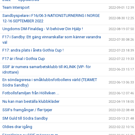
Team Intersport
2022-09-01 12:39
Sandbyspelare i F16/06 3-NATIONSTURNERING I NORGE
2022-08-30 12:25
12-16 SEPTEMBER 2022
Ungdoms DM-Finaldag - Vi behöver Din Hjälp !
2022-08-19 07:50
F17 i Sandby: Ett gäng vinnarskallar som känner varandra
2022-07-30 08:26
väl
F17: andra plats i årets Gothia Cup !
2022-07-23 18:39
F17 är i final i Gothia Cup
2022-07-22 19:33
SSIF är numera samarbetsklubb till iKLINIK (VIP- för
2022-06-23 15:17
idrottare)
En söndagsresa i småklubbsfotbollens värld (TEAMET
2022-06-13 06:33
Södra Sandby)
Fotbollsfamiljen från Höllviken ...
2022-06-12 07:46
Nu kan man beställa klubbkläder
2022-04-19 18:05
SSIFs framgånger / fler tjejer
2022-03-22 08:48
SM Guld till Södra Sandby
2022-03-13 21:48
Oldies drar igång
2022-02-22 10:16