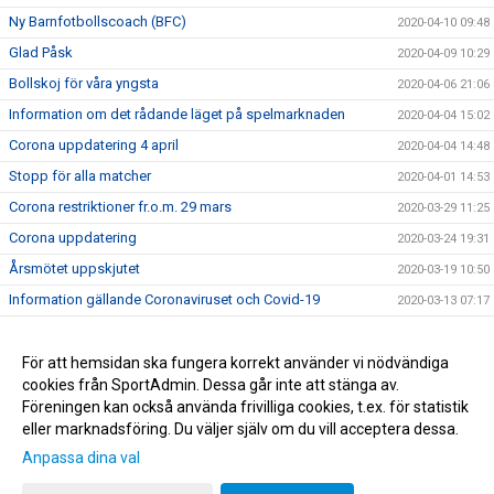
Ny Barnfotbollscoach (BFC)
2020-04-10 09:48
Glad Påsk
2020-04-09 10:29
Bollskoj för våra yngsta
2020-04-06 21:06
Information om det rådande läget på spelmarknaden
2020-04-04 15:02
Corona uppdatering 4 april
2020-04-04 14:48
Stopp för alla matcher
2020-04-01 14:53
Corona restriktioner fr.o.m. 29 mars
2020-03-29 11:25
Corona uppdatering
2020-03-24 19:31
Årsmötet uppskjutet
2020-03-19 10:50
Information gällande Coronaviruset och Covid-19
2020-03-13 07:17
Sportadmin, ny hemsida och Applikation
2020-03-01 16:21
Huvudtränare för våra damer
För att hemsidan ska fungera korrekt använder vi nödvändiga
2020-02-14 13:27
cookies från SportAdmin. Dessa går inte att stänga av.
Ny Hemsida
2020-01-30 20:55
Föreningen kan också använda frivilliga cookies, t.ex. för statistik
eller marknadsföring. Du väljer själv om du vill acceptera dessa.
Anpassa dina val
Cookie-inställningar
Gå till Webbversion