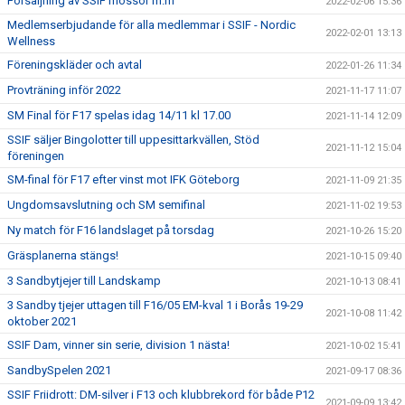
Försäljning av SSIF mössor m.m
2022-02-06 15:36
Medlemserbjudande för alla medlemmar i SSIF - Nordic
2022-02-01 13:13
Wellness
Föreningskläder och avtal
2022-01-26 11:34
Provträning inför 2022
2021-11-17 11:07
SM Final för F17 spelas idag 14/11 kl 17.00
2021-11-14 12:09
SSIF säljer Bingolotter till uppesittarkvällen, Stöd
2021-11-12 15:04
föreningen
SM-final för F17 efter vinst mot IFK Göteborg
2021-11-09 21:35
Ungdomsavslutning och SM semifinal
2021-11-02 19:53
Ny match för F16 landslaget på torsdag
2021-10-26 15:20
Gräsplanerna stängs!
2021-10-15 09:40
3 Sandbytjejer till Landskamp
2021-10-13 08:41
3 Sandby tjejer uttagen till F16/05 EM-kval 1 i Borås 19-29
2021-10-08 11:42
oktober 2021
SSIF Dam, vinner sin serie, division 1 nästa!
2021-10-02 15:41
SandbySpelen 2021
2021-09-17 08:36
SSIF Friidrott: DM-silver i F13 och klubbrekord för både P12
2021-09-09 13:42