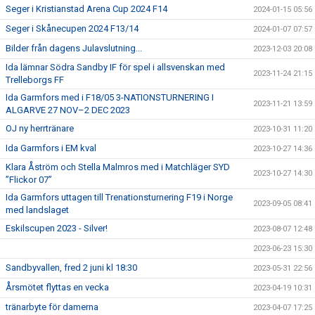
Seger i Kristianstad Arena Cup 2024 F14
2024-01-15 05:56
Seger i Skånecupen 2024 F13/14
2024-01-07 07:57
Bilder från dagens Julavslutning...
2023-12-03 20:08
Ida lämnar Södra Sandby IF för spel i allsvenskan med
2023-11-24 21:15
Trelleborgs FF
Ida Garmfors med i F18/05 3-NATIONSTURNERING I
2023-11-21 13:59
ALGARVE 27 NOV–2 DEC 2023
OJ ny herrtränare
2023-10-31 11:20
Ida Garmfors i EM kval
2023-10-27 14:36
Klara Åström och Stella Malmros med i Matchläger SYD
2023-10-27 14:30
”Flickor 07”
Ida Garmfors uttagen till Trenationsturnering F19 i Norge
2023-09-05 08:41
med landslaget
Eskilscupen 2023 - Silver!
2023-08-07 12:48
2023-06-23 15:30
Sandbyvallen, fred 2 juni kl 18:30
2023-05-31 22:56
Årsmötet flyttas en vecka
2023-04-19 10:31
tränarbyte för damerna
2023-04-07 17:25