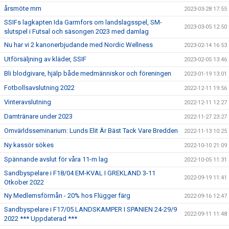
årsmöte mm
2023-03-28 17:55
SSIFs lagkapten Ida Garmfors om landslagsspel, SM-
2023-03-05 12:50
slutspel i Futsal och säsongen 2023 med damlag
Nu har vi 2 kanonerbjudande med Nordic Wellness
2023-02-14 16:53
Utförsäljning av kläder, SSIF
2023-02-05 13:46
Bli blodgivare, hjälp både medmänniskor och föreningen
2023-01-19 13:01
Fotbollsavslutning 2022
2022-12-11 19:56
Vinteravslutning
2022-12-11 12:27
Damtränare under 2023
2022-11-27 23:27
Omvärldsseminarium: Lunds Elit Är Bäst Tack Vare Bredden
2022-11-13 10:25
Ny kassör sökes
2022-10-10 21:09
Spännande avslut för våra 11-m lag
2022-10-05 11:31
Sandbyspelare i F18/04 EM-KVAL I GREKLAND 3-11
2022-09-19 11:41
Otkober 2022
Ny Medlemsförmån - 20% hos Flügger färg
2022-09-16 12:47
Sandbyspelare i F17/05 LANDSKAMPER I SPANIEN 24-29/9
2022-09-11 11:48
2022 *** Uppdaterad ***