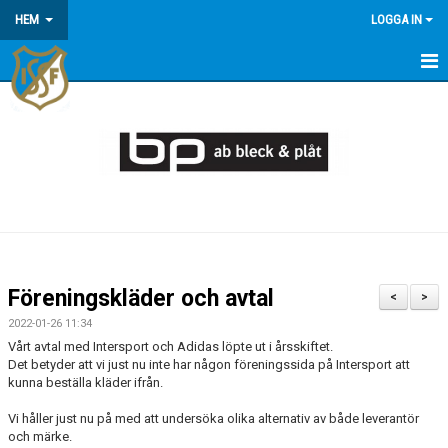
HEM
LOGGA IN
HEM
KONTAKT/OM OSS
KOMMANDE MATCHER
MEDLEMSINFORMATION
KALENDER
Föreningskläder och avtal
<
>
ÅRSÖVERSIKT
2022-01-26 11:34
Vårt avtal med Intersport och Adidas löpte ut i årsskiftet.
Det betyder att vi just nu inte har någon föreningssida på Intersport att
kunna beställa kläder ifrån.
Vi håller just nu på med att undersöka olika alternativ av både leverantör
och märke.