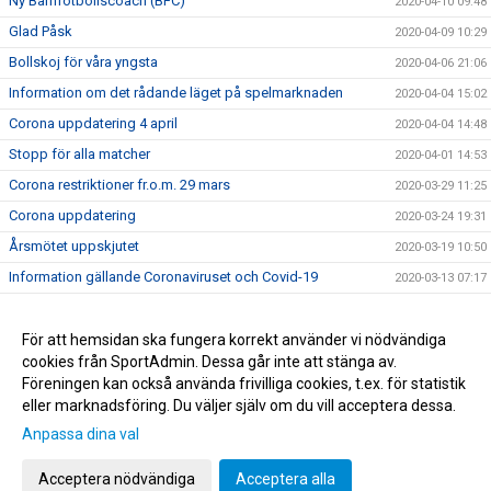
Ny Barnfotbollscoach (BFC)
2020-04-10 09:48
Glad Påsk
2020-04-09 10:29
Bollskoj för våra yngsta
2020-04-06 21:06
Information om det rådande läget på spelmarknaden
2020-04-04 15:02
Corona uppdatering 4 april
2020-04-04 14:48
Stopp för alla matcher
2020-04-01 14:53
Corona restriktioner fr.o.m. 29 mars
2020-03-29 11:25
Corona uppdatering
2020-03-24 19:31
Årsmötet uppskjutet
2020-03-19 10:50
Information gällande Coronaviruset och Covid-19
2020-03-13 07:17
Sportadmin, ny hemsida och Applikation
2020-03-01 16:21
Huvudtränare för våra damer
För att hemsidan ska fungera korrekt använder vi nödvändiga
2020-02-14 13:27
cookies från SportAdmin. Dessa går inte att stänga av.
Ny Hemsida
2020-01-30 20:55
Föreningen kan också använda frivilliga cookies, t.ex. för statistik
eller marknadsföring. Du väljer själv om du vill acceptera dessa.
Anpassa dina val
Cookie-inställningar
Gå till Webbversion
Acceptera nödvändiga
Acceptera alla