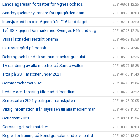
Landslagsresan fortsätter för Agnes och Ida
2021-08-31 12:25
Sandbyspelare ny tränare för Djurgården dam
2021-08-26 10:03
Intervju med Ida och Agnes från F16-landslaget
2021-07-11 20:20
Två SSIF tjejer i Danmark med Sveriges F16 landslag
2021-07-03 12:26
Vissa lättnader i restriktionerna
2021-06-09 15:58
FC Rosengård på besök
2021-06-02 20:44
Behrang och Lunds kommun snackar granulat
2021-05-19 13:36
TV sändning av alla matcher på Sandbyvallen
2021-05-07 15:38
Titta på SSIF matcher under 2021
2021-04-30 11:40
Sommarschemat 2021
2021-04-28 12:04
Ledare och förening tilldelad stipendium
2021-04-26 20:22
Seriestarten 2021 ytterligare framskjuten
2021-04-26 20:05
Viktig information från styrelsen till alla medlemmar
2021-04-09 11:07
Seriestart 2021
2021-03-11 11:34
Coronaläget och matcher
2021-03-05 16:03
Regler för träning på konstgräsplan under vintertid
2021-02-04 13:02