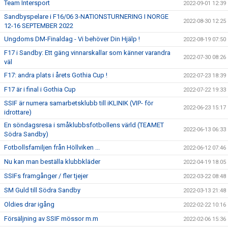
Team Intersport
2022-09-01 12:39
Sandbyspelare i F16/06 3-NATIONSTURNERING I NORGE
2022-08-30 12:25
12-16 SEPTEMBER 2022
Ungdoms DM-Finaldag - Vi behöver Din Hjälp !
2022-08-19 07:50
F17 i Sandby: Ett gäng vinnarskallar som känner varandra
2022-07-30 08:26
väl
F17: andra plats i årets Gothia Cup !
2022-07-23 18:39
F17 är i final i Gothia Cup
2022-07-22 19:33
SSIF är numera samarbetsklubb till iKLINIK (VIP- för
2022-06-23 15:17
idrottare)
En söndagsresa i småklubbsfotbollens värld (TEAMET
2022-06-13 06:33
Södra Sandby)
Fotbollsfamiljen från Höllviken ...
2022-06-12 07:46
Nu kan man beställa klubbkläder
2022-04-19 18:05
SSIFs framgånger / fler tjejer
2022-03-22 08:48
SM Guld till Södra Sandby
2022-03-13 21:48
Oldies drar igång
2022-02-22 10:16
Försäljning av SSIF mössor m.m
2022-02-06 15:36