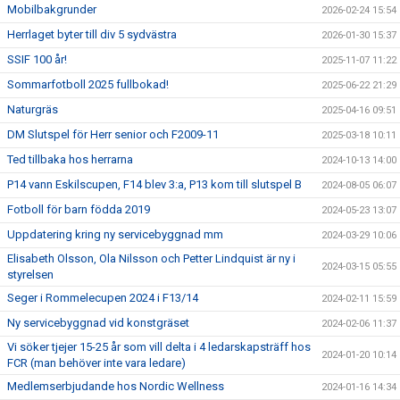
Mobilbakgrunder
2026-02-24 15:54
Herrlaget byter till div 5 sydvästra
2026-01-30 15:37
SSIF 100 år!
2025-11-07 11:22
Sommarfotboll 2025 fullbokad!
2025-06-22 21:29
Naturgräs
2025-04-16 09:51
DM Slutspel för Herr senior och F2009-11
2025-03-18 10:11
Ted tillbaka hos herrarna
2024-10-13 14:00
P14 vann Eskilscupen, F14 blev 3:a, P13 kom till slutspel B
2024-08-05 06:07
Fotboll för barn födda 2019
2024-05-23 13:07
Uppdatering kring ny servicebyggnad mm
2024-03-29 10:06
Elisabeth Olsson, Ola Nilsson och Petter Lindquist är ny i
2024-03-15 05:55
styrelsen
Seger i Rommelecupen 2024 i F13/14
2024-02-11 15:59
Ny servicebyggnad vid konstgräset
2024-02-06 11:37
Vi söker tjejer 15-25 år som vill delta i 4 ledarskapsträff hos
2024-01-20 10:14
FCR (man behöver inte vara ledare)
Medlemserbjudande hos Nordic Wellness
2024-01-16 14:34