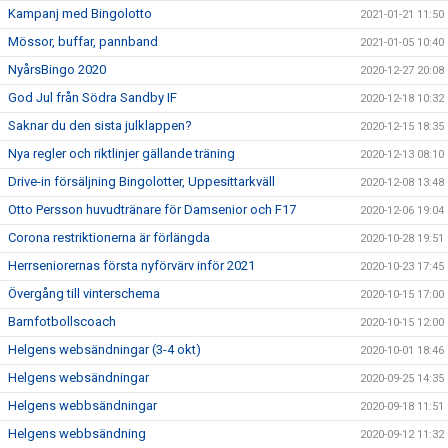
Kampanj med Bingolotto
2021-01-21 11:50
Mössor, buffar, pannband
2021-01-05 10:40
NyårsBingo 2020
2020-12-27 20:08
God Jul från Södra Sandby IF
2020-12-18 10:32
Saknar du den sista julklappen?
2020-12-15 18:35
Nya regler och riktlinjer gällande träning
2020-12-13 08:10
Drive-in försäljning Bingolotter, Uppesittarkväll
2020-12-08 13:48
Otto Persson huvudtränare för Damsenior och F17
2020-12-06 19:04
Corona restriktionerna är förlängda
2020-10-28 19:51
Herrseniorernas första nyförvärv inför 2021
2020-10-23 17:45
Övergång till vinterschema
2020-10-15 17:00
Barnfotbollscoach
2020-10-15 12:00
Helgens websändningar (3-4 okt)
2020-10-01 18:46
Helgens websändningar
2020-09-25 14:35
Helgens webbsändningar
2020-09-18 11:51
Helgens webbsändning
2020-09-12 11:32