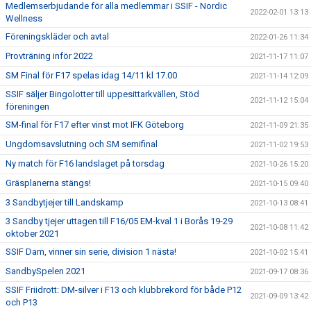
Medlemserbjudande för alla medlemmar i SSIF - Nordic
2022-02-01 13:13
Wellness
Föreningskläder och avtal
2022-01-26 11:34
Provträning inför 2022
2021-11-17 11:07
SM Final för F17 spelas idag 14/11 kl 17.00
2021-11-14 12:09
SSIF säljer Bingolotter till uppesittarkvällen, Stöd
2021-11-12 15:04
föreningen
SM-final för F17 efter vinst mot IFK Göteborg
2021-11-09 21:35
Ungdomsavslutning och SM semifinal
2021-11-02 19:53
Ny match för F16 landslaget på torsdag
2021-10-26 15:20
Gräsplanerna stängs!
2021-10-15 09:40
3 Sandbytjejer till Landskamp
2021-10-13 08:41
3 Sandby tjejer uttagen till F16/05 EM-kval 1 i Borås 19-29
2021-10-08 11:42
oktober 2021
SSIF Dam, vinner sin serie, division 1 nästa!
2021-10-02 15:41
SandbySpelen 2021
2021-09-17 08:36
SSIF Friidrott: DM-silver i F13 och klubbrekord för både P12
2021-09-09 13:42
och P13