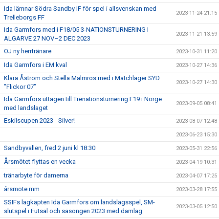
Ida lämnar Södra Sandby IF för spel i allsvenskan med
2023-11-24 21:15
Trelleborgs FF
Ida Garmfors med i F18/05 3-NATIONSTURNERING I
2023-11-21 13:59
ALGARVE 27 NOV–2 DEC 2023
OJ ny herrtränare
2023-10-31 11:20
Ida Garmfors i EM kval
2023-10-27 14:36
Klara Åström och Stella Malmros med i Matchläger SYD
2023-10-27 14:30
”Flickor 07”
Ida Garmfors uttagen till Trenationsturnering F19 i Norge
2023-09-05 08:41
med landslaget
Eskilscupen 2023 - Silver!
2023-08-07 12:48
2023-06-23 15:30
Sandbyvallen, fred 2 juni kl 18:30
2023-05-31 22:56
Årsmötet flyttas en vecka
2023-04-19 10:31
tränarbyte för damerna
2023-04-07 17:25
årsmöte mm
2023-03-28 17:55
SSIFs lagkapten Ida Garmfors om landslagsspel, SM-
2023-03-05 12:50
slutspel i Futsal och säsongen 2023 med damlag