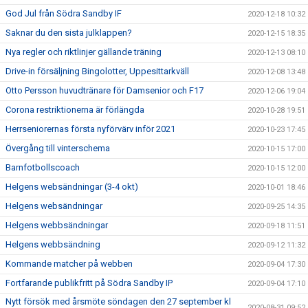
God Jul från Södra Sandby IF
2020-12-18 10:32
Saknar du den sista julklappen?
2020-12-15 18:35
Nya regler och riktlinjer gällande träning
2020-12-13 08:10
Drive-in försäljning Bingolotter, Uppesittarkväll
2020-12-08 13:48
Otto Persson huvudtränare för Damsenior och F17
2020-12-06 19:04
Corona restriktionerna är förlängda
2020-10-28 19:51
Herrseniorernas första nyförvärv inför 2021
2020-10-23 17:45
Övergång till vinterschema
2020-10-15 17:00
Barnfotbollscoach
2020-10-15 12:00
Helgens websändningar (3-4 okt)
2020-10-01 18:46
Helgens websändningar
2020-09-25 14:35
Helgens webbsändningar
2020-09-18 11:51
Helgens webbsändning
2020-09-12 11:32
Kommande matcher på webben
2020-09-04 17:30
Fortfarande publikfritt på Södra Sandby IP
2020-09-04 17:10
Nytt försök med årsmöte söndagen den 27 september kl
2020-08-31 09:52