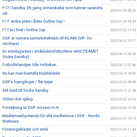
F17 i Sandby: Ett gäng vinnarskallar som känner varandra
2022-07-30 08:26
väl
F17: andra plats i årets Gothia Cup !
2022-07-23 18:39
F17 är i final i Gothia Cup
2022-07-22 19:33
SSIF är numera samarbetsklubb till iKLINIK (VIP- för
2022-06-23 15:17
idrottare)
En söndagsresa i småklubbsfotbollens värld (TEAMET
2022-06-13 06:33
Södra Sandby)
Fotbollsfamiljen från Höllviken ...
2022-06-12 07:46
Nu kan man beställa klubbkläder
2022-04-19 18:05
SSIFs framgånger / fler tjejer
2022-03-22 08:48
SM Guld till Södra Sandby
2022-03-13 21:48
Oldies drar igång
2022-02-22 10:16
Försäljning av SSIF mössor m.m
2022-02-06 15:36
Medlemserbjudande för alla medlemmar i SSIF - Nordic
2022-02-01 13:13
Wellness
Föreningskläder och avtal
2022-01-26 11:34