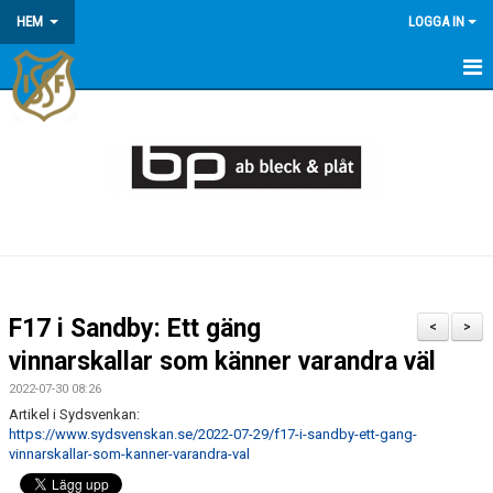
HEM
LOGGA IN
HEM
KONTAKT/OM OSS
KOMMANDE MATCHER
MEDLEMSINFORMATION
KALENDER
F17 i Sandby: Ett gäng
<
>
ÅRSÖVERSIKT
vinnarskallar som känner varandra väl
2022-07-30 08:26
Artikel i Sydsvenkan:
https://www.sydsvenskan.se/2022-07-29/f17-i-sandby-ett-gang-
vinnarskallar-som-kanner-varandra-val