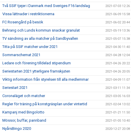
Två SSIF tjejer i Danmark med Sveriges F16 landslag
2021-07-03 12:26
Vissa lättnader i restriktionerna
2021-06-09 15:58
FC Rosengård på besök
2021-06-02 20:44
Behrang och Lunds kommun snackar granulat
2021-05-19 13:36
TV sändning av alla matcher på Sandbyvallen
2021-05-07 15:38
Titta på SSIF matcher under 2021
2021-04-30 11:40
Sommarschemat 2021
2021-04-28 12:04
Ledare och förening tilldelad stipendium
2021-04-26 20:22
Seriestarten 2021 ytterligare framskjuten
2021-04-26 20:05
Viktig information från styrelsen till alla medlemmar
2021-04-09 11:07
Seriestart 2021
2021-03-11 11:34
Coronaläget och matcher
2021-03-05 16:03
Regler för träning på konstgräsplan under vintertid
2021-02-04 13:02
Kampanj med Bingolotto
2021-01-21 11:50
Mössor, buffar, pannband
2021-01-05 10:40
NyårsBingo 2020
2020-12-27 20:08