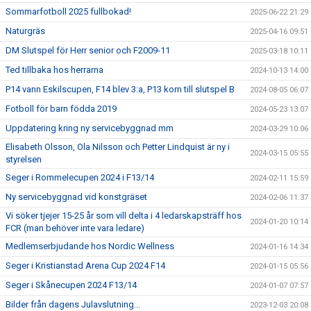
Sommarfotboll 2025 fullbokad!
2025-06-22 21:29
Naturgräs
2025-04-16 09:51
DM Slutspel för Herr senior och F2009-11
2025-03-18 10:11
Ted tillbaka hos herrarna
2024-10-13 14:00
P14 vann Eskilscupen, F14 blev 3:a, P13 kom till slutspel B
2024-08-05 06:07
Fotboll för barn födda 2019
2024-05-23 13:07
Uppdatering kring ny servicebyggnad mm
2024-03-29 10:06
Elisabeth Olsson, Ola Nilsson och Petter Lindquist är ny i
2024-03-15 05:55
styrelsen
Seger i Rommelecupen 2024 i F13/14
2024-02-11 15:59
Ny servicebyggnad vid konstgräset
2024-02-06 11:37
Vi söker tjejer 15-25 år som vill delta i 4 ledarskapsträff hos
2024-01-20 10:14
FCR (man behöver inte vara ledare)
Medlemserbjudande hos Nordic Wellness
2024-01-16 14:34
Seger i Kristianstad Arena Cup 2024 F14
2024-01-15 05:56
Seger i Skånecupen 2024 F13/14
2024-01-07 07:57
Bilder från dagens Julavslutning...
2023-12-03 20:08