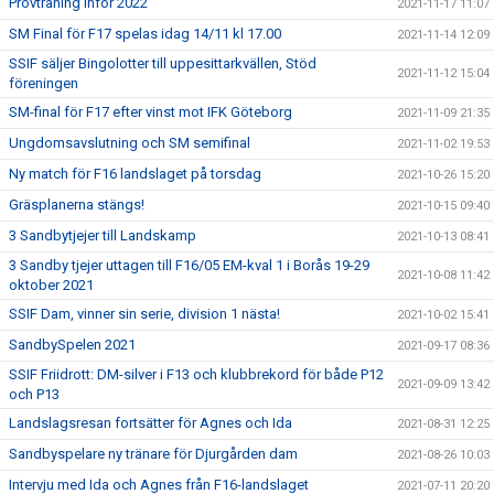
Provträning inför 2022
2021-11-17 11:07
SM Final för F17 spelas idag 14/11 kl 17.00
2021-11-14 12:09
SSIF säljer Bingolotter till uppesittarkvällen, Stöd
2021-11-12 15:04
föreningen
SM-final för F17 efter vinst mot IFK Göteborg
2021-11-09 21:35
Ungdomsavslutning och SM semifinal
2021-11-02 19:53
Ny match för F16 landslaget på torsdag
2021-10-26 15:20
Gräsplanerna stängs!
2021-10-15 09:40
3 Sandbytjejer till Landskamp
2021-10-13 08:41
3 Sandby tjejer uttagen till F16/05 EM-kval 1 i Borås 19-29
2021-10-08 11:42
oktober 2021
SSIF Dam, vinner sin serie, division 1 nästa!
2021-10-02 15:41
SandbySpelen 2021
2021-09-17 08:36
SSIF Friidrott: DM-silver i F13 och klubbrekord för både P12
2021-09-09 13:42
och P13
Landslagsresan fortsätter för Agnes och Ida
2021-08-31 12:25
Sandbyspelare ny tränare för Djurgården dam
2021-08-26 10:03
Intervju med Ida och Agnes från F16-landslaget
2021-07-11 20:20