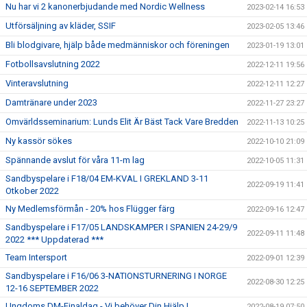
Nu har vi 2 kanonerbjudande med Nordic Wellness
2023-02-14 16:53
Utförsäljning av kläder, SSIF
2023-02-05 13:46
Bli blodgivare, hjälp både medmänniskor och föreningen
2023-01-19 13:01
Fotbollsavslutning 2022
2022-12-11 19:56
Vinteravslutning
2022-12-11 12:27
Damtränare under 2023
2022-11-27 23:27
Omvärldsseminarium: Lunds Elit Är Bäst Tack Vare Bredden
2022-11-13 10:25
Ny kassör sökes
2022-10-10 21:09
Spännande avslut för våra 11-m lag
2022-10-05 11:31
Sandbyspelare i F18/04 EM-KVAL I GREKLAND 3-11
2022-09-19 11:41
Otkober 2022
Ny Medlemsförmån - 20% hos Flügger färg
2022-09-16 12:47
Sandbyspelare i F17/05 LANDSKAMPER I SPANIEN 24-29/9
2022-09-11 11:48
2022 *** Uppdaterad ***
Team Intersport
2022-09-01 12:39
Sandbyspelare i F16/06 3-NATIONSTURNERING I NORGE
2022-08-30 12:25
12-16 SEPTEMBER 2022
Ungdoms DM-Finaldag - Vi behöver Din Hjälp !
2022-08-19 07:50