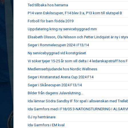
Ted tillbaka hos herrarna
P14 vann Eskilscupen, F14 blev 3:a, P13 kom till slutspel B
Fotboll för barn födda 2019
Uppdatering kring ny servicebyggnad mm
Elisabeth Olsson, Ola Nilsson och Petter Lindquist är ny i styr
Seger i Rommelecupen 2024 i F13/14
Ny servicebyggnad vid konstgräset
Vi söker tjejer 15-25 år som vill delta i 4 ledarskapsträff hos
Medlemserbjudande hos Nordic Wellness
Seger i Kristianstad Arena Cup 2024 F14
Seger i Skånecupen 2024 F13/14
Bilder från dagens Julavslutning...
Ida lämnar Södra Sandby IF för spel i allsvenskan med Trell
Ida Garmfors med i F18/05 3-NATIONSTURNERING I ALGARV
OJ ny herrtränare
Ida Garmfors i EM kval