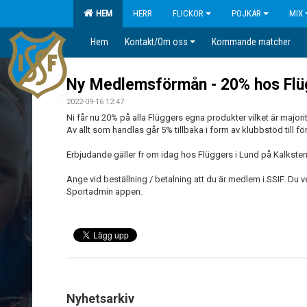
HEM
HERR
FLICKOR
POJKAR
MIX
Hem
Kontakt/Om oss
Kommande matcher
Ny Medlemsförmån - 20% hos Flü
2022-09-16 12:47
Ni får nu 20% på alla Flüggers egna produkter vilket är majori
Av allt som handlas går 5% tillbaka i form av klubbstöd till f
Erbjudande gäller fr om idag hos Flüggers i Lund på Kalkst
Ange vid beställning / betalning att du är medlem i SSIF. Du ve
Sportadmin appen.
Nyhetsarkiv