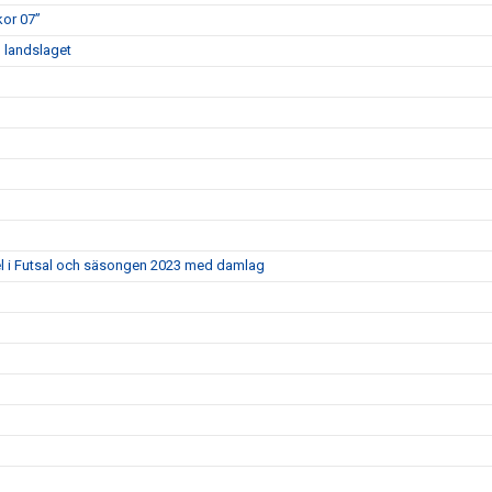
kor 07”
d landslaget
el i Futsal och säsongen 2023 med damlag