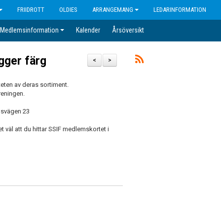
FRIIDROTT
OLDIES
ARRANGEMANG
LEDARINFORMATION
Medlemsinformation
Kalender
Årsöversikt
gger färg
<
>
teten av deras sortiment.
öreningen.
ensvägen 23
t väl att du hittar SSIF medlemskortet i