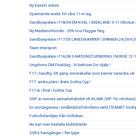
Ny kassör sökes
Spännande avslut för våra 11-m lag
Sandbyspelare i F18/04 EM-KVAL I GREKLAND 3-11 Otkober
Ny Medlemsförmån - 20% hos Flügger färg
Sandbyspelare i F17/05 LANDSKAMPER I SPANIEN 24-29/9 20
Team Intersport
Sandbyspelare i F16/06 3-NATIONSTURNERING I NORGE 12-
Ungdoms DM-Finaldag - Vi behöver Din Hjälp !
F17 i Sandby: Ett gäng vinnarskallar som känner varandra väl
F17: andra plats i årets Gothia Cup !
F17 är i final i Gothia Cup
SSIF är numera samarbetsklubb till iKLINIK (VIP- för idrottare)
En söndagsresa i småklubbsfotbollens värld (TEAMET Södr
Fotbollsfamiljen från Höllviken ...
Nu kan man beställa klubbkläder
SSIFs framgånger / fler tjejer