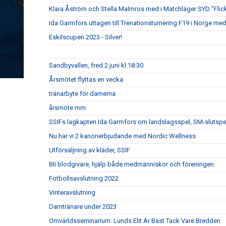
Klara Åström och Stella Malmros med i Matchläger SYD ”Flic
Ida Garmfors uttagen till Trenationsturnering F19 i Norge me
Eskilscupen 2023 - Silver!
Sandbyvallen, fred 2 juni kl 18:30
Årsmötet flyttas en vecka
tränarbyte för damerna
årsmöte mm
SSIFs lagkapten Ida Garmfors om landslagsspel, SM-slutsp
Nu har vi 2 kanonerbjudande med Nordic Wellness
Utförsäljning av kläder, SSIF
Bli blodgivare, hjälp både medmänniskor och föreningen
Fotbollsavslutning 2022
Vinteravslutning
Damtränare under 2023
Omvärldsseminarium: Lunds Elit Är Bäst Tack Vare Bredden