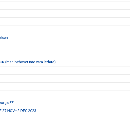
elsen
 FCR (man behöver inte vara ledare)
eborgs FF
E 27 NOV–2 DEC 2023