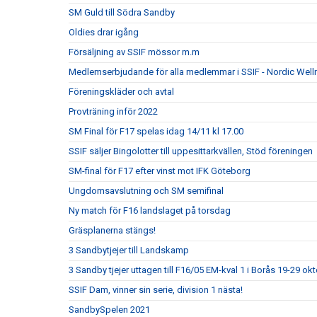
SM Guld till Södra Sandby
Oldies drar igång
Försäljning av SSIF mössor m.m
Medlemserbjudande för alla medlemmar i SSIF - Nordic Well
Föreningskläder och avtal
Provträning inför 2022
SM Final för F17 spelas idag 14/11 kl 17.00
SSIF säljer Bingolotter till uppesittarkvällen, Stöd föreningen
SM-final för F17 efter vinst mot IFK Göteborg
Ungdomsavslutning och SM semifinal
Ny match för F16 landslaget på torsdag
Gräsplanerna stängs!
3 Sandbytjejer till Landskamp
3 Sandby tjejer uttagen till F16/05 EM-kval 1 i Borås 19-29 ok
SSIF Dam, vinner sin serie, division 1 nästa!
SandbySpelen 2021