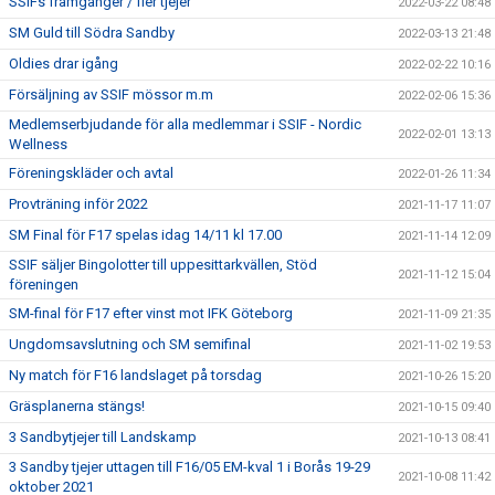
SSIFs framgånger / fler tjejer
2022-03-22 08:48
SM Guld till Södra Sandby
2022-03-13 21:48
Oldies drar igång
2022-02-22 10:16
Försäljning av SSIF mössor m.m
2022-02-06 15:36
Medlemserbjudande för alla medlemmar i SSIF - Nordic
2022-02-01 13:13
Wellness
Föreningskläder och avtal
2022-01-26 11:34
Provträning inför 2022
2021-11-17 11:07
SM Final för F17 spelas idag 14/11 kl 17.00
2021-11-14 12:09
SSIF säljer Bingolotter till uppesittarkvällen, Stöd
2021-11-12 15:04
föreningen
SM-final för F17 efter vinst mot IFK Göteborg
2021-11-09 21:35
Ungdomsavslutning och SM semifinal
2021-11-02 19:53
Ny match för F16 landslaget på torsdag
2021-10-26 15:20
Gräsplanerna stängs!
2021-10-15 09:40
3 Sandbytjejer till Landskamp
2021-10-13 08:41
3 Sandby tjejer uttagen till F16/05 EM-kval 1 i Borås 19-29
2021-10-08 11:42
oktober 2021