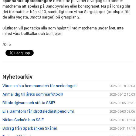
spännande upplösningen!
Beroende på väder o väglag så kommer
matcherna att spelas på Sandbyvallen eller konstgräset. Nu på lördag blir
det tre matcher från kl 10, samtidigt som vi har Sargsläppet (poolspel för
de allra yngsta, 3mot3 sarger) på gräsplan 2.
Slutligen vill jag tacka alla som hjälpt till vid matcherna under året, inte
minst våra bollkallar och bolltjejer.
/Olle
Nyhetsarkiv
Vårens sista hemmamatch för seniorlaget!
2026-06-18 09:03
Anmäl dig till årets sommarfotboll!
2026-06-12 10:03
Bli blodgivare och stötta SSIF!
2026-06-05 08:31
Ella Garmfors får idrottsledarstipendium!
2026-06-03 09:06
Niclas Carlnén hos SSIF
2026-06-01 18:54
Bidrag från Sparbanken Skåne!
2026-05-31 17:19