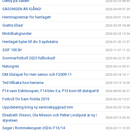
Derby på Vallen!
2026-05-29 08:49
SÄSONGEN ÄR IGÅNG!
2026-04-09 07:29
Hemmapremiär för herrlaget!
2026-04-01 13:44
Grattis Elias!
2026-03-29 18:48
Mobilbakgrunder
2026-02-24 15:54
Herrlaget byter till div 5 sydvästra
2026-01-30 15:37
SSIF 100 år!
2025-11-07 11:22
Sommarfotboll 2025 fullbokad!
2025-06-22 21:29
Naturgräs
2025-04-16 09:51
DM Slutspel för Herr senior och F2009-11
2025-03-18 10:11
Ted tillbaka hos herrarna
2024-10-13 14:00
P14 vann Eskilscupen, F14 blev 3:a, P13 kom till slutspel B
2024-08-05 06:07
Fotboll för barn födda 2019
2024-05-23 13:07
Uppdatering kring ny servicebyggnad mm
2024-03-29 10:06
Elisabeth Olsson, Ola Nilsson och Petter Lindquist är ny i
2024-03-15 05:55
styrelsen
Seger i Rommelecupen 2024 i F13/14
2024-02-11 15:59