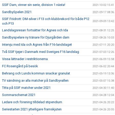
SSIF Dam, vinner sin serie, division 1 nästa!
2021-10-02 15:41
SandbySpelen 2021
2021-09-17 08:36
SSIF Friidrott: DM-silver i F13 och klubbrekord för både P12
2021-09-09 13:42
och P13
Landslagsresan fortsätter för Agnes och Ida
2021-08-31 12:25
Sandbyspelare ny tränare för Djurgården dam
2021-08-26 10:03
Intervju med Ida och Agnes från F16-landslaget
2021-07-11 20:20
Två SSIF tjejer i Danmark med Sveriges F16 landslag
2021-07-03 12:26
Vissa lättnader i restriktionerna
2021-06-09 15:58
FC Rosengård på besök
2021-06-02 20:44
Behrang och Lunds kommun snackar granulat
2021-05-19 13:36
TV sändning av alla matcher på Sandbyvallen
2021-05-07 15:38
Titta på SSIF matcher under 2021
2021-04-30 11:40
Sommarschemat 2021
2021-04-28 12:04
Ledare och förening tilldelad stipendium
2021-04-26 20:22
Seriestarten 2021 ytterligare framskjuten
2021-04-26 20:05