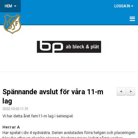
HEM
LOGGA IN
HEM
KONTAKT/OM OSS
KOMMANDE MATCHER
MEDLEMSINFORMATION
KALENDER
Spännande avslut för våra 11-m
<
>
ÅRSÖVERSIKT
lag
2022-10-05 11:31
Vi har detta året fem11-m lag i seriespel.
Herrar A
Har spelat i div 4 sydvästra. Serien avslutades förra helgen och placeringen