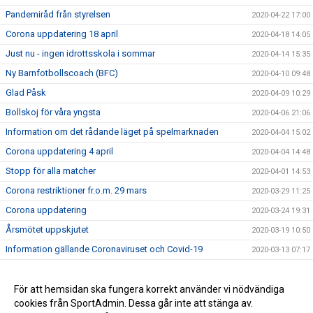
Pandemiråd från styrelsen
2020-04-22 17:00
Corona uppdatering 18 april
2020-04-18 14:05
Just nu - ingen idrottsskola i sommar
2020-04-14 15:35
Ny Barnfotbollscoach (BFC)
2020-04-10 09:48
Glad Påsk
2020-04-09 10:29
Bollskoj för våra yngsta
2020-04-06 21:06
Information om det rådande läget på spelmarknaden
2020-04-04 15:02
Corona uppdatering 4 april
2020-04-04 14:48
Stopp för alla matcher
2020-04-01 14:53
Corona restriktioner fr.o.m. 29 mars
2020-03-29 11:25
Corona uppdatering
2020-03-24 19:31
Årsmötet uppskjutet
2020-03-19 10:50
Information gällande Coronaviruset och Covid-19
2020-03-13 07:17
Sportadmin, ny hemsida och Applikation
2020-03-01 16:21
Huvudtränare för våra damer
För att hemsidan ska fungera korrekt använder vi nödvändiga
2020-02-14 13:27
cookies från SportAdmin. Dessa går inte att stänga av.
Ny Hemsida
2020-01-30 20:55