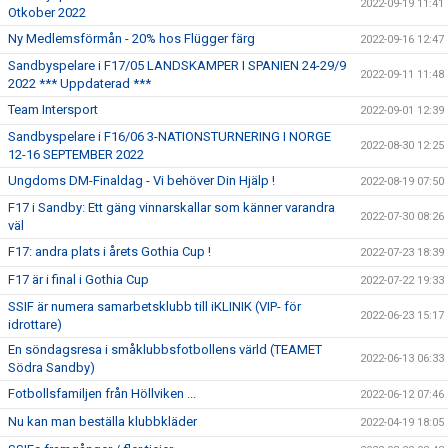
2022-09-19 11:41
Otkober 2022
Ny Medlemsförmån - 20% hos Flügger färg
2022-09-16 12:47
Sandbyspelare i F17/05 LANDSKAMPER I SPANIEN 24-29/9
2022-09-11 11:48
2022 *** Uppdaterad ***
Team Intersport
2022-09-01 12:39
Sandbyspelare i F16/06 3-NATIONSTURNERING I NORGE
2022-08-30 12:25
12-16 SEPTEMBER 2022
Ungdoms DM-Finaldag - Vi behöver Din Hjälp !
2022-08-19 07:50
F17 i Sandby: Ett gäng vinnarskallar som känner varandra
2022-07-30 08:26
väl
F17: andra plats i årets Gothia Cup !
2022-07-23 18:39
F17 är i final i Gothia Cup
2022-07-22 19:33
SSIF är numera samarbetsklubb till iKLINIK (VIP- för
2022-06-23 15:17
idrottare)
En söndagsresa i småklubbsfotbollens värld (TEAMET
2022-06-13 06:33
Södra Sandby)
Fotbollsfamiljen från Höllviken ...
2022-06-12 07:46
Nu kan man beställa klubbkläder
2022-04-19 18:05