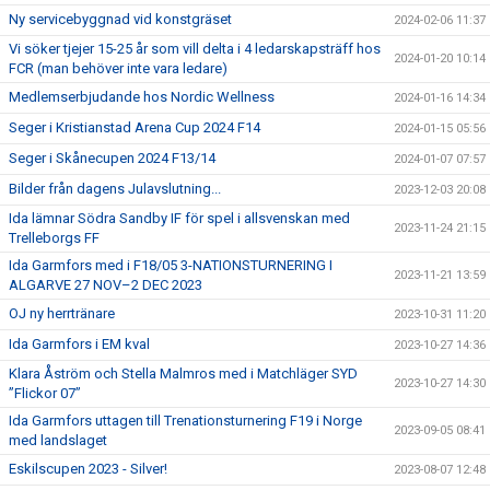
Ny servicebyggnad vid konstgräset
2024-02-06 11:37
Vi söker tjejer 15-25 år som vill delta i 4 ledarskapsträff hos
2024-01-20 10:14
FCR (man behöver inte vara ledare)
Medlemserbjudande hos Nordic Wellness
2024-01-16 14:34
Seger i Kristianstad Arena Cup 2024 F14
2024-01-15 05:56
Seger i Skånecupen 2024 F13/14
2024-01-07 07:57
Bilder från dagens Julavslutning...
2023-12-03 20:08
Ida lämnar Södra Sandby IF för spel i allsvenskan med
2023-11-24 21:15
Trelleborgs FF
Ida Garmfors med i F18/05 3-NATIONSTURNERING I
2023-11-21 13:59
ALGARVE 27 NOV–2 DEC 2023
OJ ny herrtränare
2023-10-31 11:20
Ida Garmfors i EM kval
2023-10-27 14:36
Klara Åström och Stella Malmros med i Matchläger SYD
2023-10-27 14:30
”Flickor 07”
Ida Garmfors uttagen till Trenationsturnering F19 i Norge
2023-09-05 08:41
med landslaget
Eskilscupen 2023 - Silver!
2023-08-07 12:48