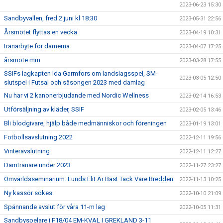
2023-06-23 15:30
Sandbyvallen, fred 2 juni kl 18:30
2023-05-31 22:56
Årsmötet flyttas en vecka
2023-04-19 10:31
tränarbyte för damerna
2023-04-07 17:25
årsmöte mm
2023-03-28 17:55
SSIFs lagkapten Ida Garmfors om landslagsspel, SM-
2023-03-05 12:50
slutspel i Futsal och säsongen 2023 med damlag
Nu har vi 2 kanonerbjudande med Nordic Wellness
2023-02-14 16:53
Utförsäljning av kläder, SSIF
2023-02-05 13:46
Bli blodgivare, hjälp både medmänniskor och föreningen
2023-01-19 13:01
Fotbollsavslutning 2022
2022-12-11 19:56
Vinteravslutning
2022-12-11 12:27
Damtränare under 2023
2022-11-27 23:27
Omvärldsseminarium: Lunds Elit Är Bäst Tack Vare Bredden
2022-11-13 10:25
Ny kassör sökes
2022-10-10 21:09
Spännande avslut för våra 11-m lag
2022-10-05 11:31
Sandbyspelare i F18/04 EM-KVAL I GREKLAND 3-11