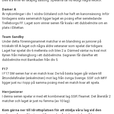
blev 8:a efter en skaplig säsong. Spelarna tar nu ledigt några veckor.
Damer A
Är nykomlingar i div 1 södra Götaland och har haft en kanonsäsong. Inför
lördagens sista seriematch ligger laget en poäng efter serieledande
Trelleborgs FF. Laget som vinner serien får kvala i ett dubbelmöte om en
plats i Elitettan.
Team Sandby
Under detta föreningsnamnet matchar vi en blandning av juniorer på
tröskeln till A-laget och några äldre veteraner som spelat där tidigare.
Laget har spelat div 6 mellersta och blev 2:a. Därmed väntar nu kval mot
Ilyrien från Helsingborg i ett dubbelmöte. Segraren får därefter ett
dubbelmöte mot Barrikaden från div 5.
F17
I F17 SM serien har vi en match kvar. De två bästa lagen går vidare till
åttondelsfinaler (enkelmöten) mot lag från övriga Sverige. SSIF och MFF
ligger just nu i topp på samma poäng med en match kvar att spela.
Herrjuniorer
I denna serien spelar vi med ett kombinerat lag SSIF/Teamet. Det återstår 2
matcher och laget är just nu femma (av 10 lag).
Kom gärna ner till Idrottsplatsen för att stödja våra lag vid den