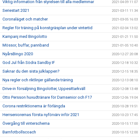
Viktig information från styrelsen till alla medlemmar
2021-04-09 11:07
Seriestart 2021
2021-03-11 11:34
Coronaläget och matcher
2021-03-05 16:03
Regler för träning på konstgräsplan under vintertid
2021-02-04 13:02
Kampanj med Bingolotto
2021-01-21 11:50
Mössor, buffar, pannband
2021-01-05 10:40
NyårsBingo 2020
2020-12-27 20:08
God Jul från Södra Sandby IF
2020-12-18 10:32
Saknar du den sista julklappen?
2020-12-15 18:35
Nya regler och riktlinjer gällande träning
2020-12-13 08:10
Drive-in försäljning Bingolotter, Uppesittarkväll
2020-12-08 13:48
Otto Persson huvudtränare för Damsenior och F17
2020-12-06 19:04
Corona restriktionerna är förlängda
2020-10-28 19:51
Herrseniorernas första nyförvärv inför 2021
2020-10-23 17:45
Övergång till vinterschema
2020-10-15 17:00
Barnfotbollscoach
2020-10-15 12:00