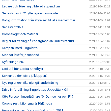
Ledare och förening tilldelad stipendium
2021-04-26 20:22
Seriestarten 2021 ytterligare framskjuten
2021-04-26 20:05
Viktig information från styrelsen till alla medlemmar
2021-04-09 11:07
Seriestart 2021
2021-03-11 11:34
Coronaläget och matcher
2021-03-05 16:03
Regler för träning på konstgräsplan under vintertid
2021-02-04 13:02
Kampanj med Bingolotto
2021-01-21 11:50
Mössor, buffar, pannband
2021-01-05 10:40
NyårsBingo 2020
2020-12-27 20:08
God Jul från Södra Sandby IF
2020-12-18 10:32
Saknar du den sista julklappen?
2020-12-15 18:35
Nya regler och riktlinjer gällande träning
2020-12-13 08:10
Drive-in försäljning Bingolotter, Uppesittarkväll
2020-12-08 13:48
Otto Persson huvudtränare för Damsenior och F17
2020-12-06 19:04
Corona restriktionerna är förlängda
2020-10-28 19:51
Herrseniorernas första nyförvärv inför 2021
2020-10-23 17:45