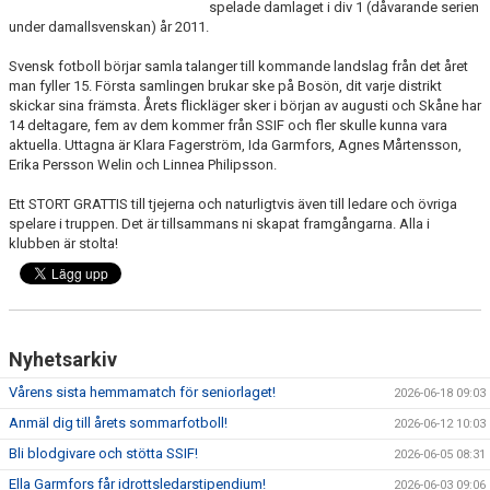
spelade damlaget i div 1 (dåvarande serien
under damallsvenskan) år 2011.
Svensk fotboll börjar samla talanger till kommande landslag från det året
man fyller 15. Första samlingen brukar ske på Bosön, dit varje distrikt
skickar sina främsta. Årets flickläger sker i början av augusti och Skåne har
14 deltagare, fem av dem kommer från SSIF och fler skulle kunna vara
aktuella. Uttagna är Klara Fagerström, Ida Garmfors, Agnes Mårtensson,
Erika Persson Welin och Linnea Philipsson.
Ett STORT GRATTIS till tjejerna och naturligtvis även till ledare och övriga
spelare i truppen. Det är tillsammans ni skapat framgångarna. Alla i
klubben är stolta!
Nyhetsarkiv
Vårens sista hemmamatch för seniorlaget!
2026-06-18 09:03
Anmäl dig till årets sommarfotboll!
2026-06-12 10:03
Bli blodgivare och stötta SSIF!
2026-06-05 08:31
Ella Garmfors får idrottsledarstipendium!
2026-06-03 09:06