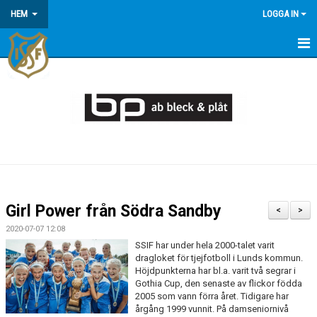
HEM
LOGGA IN
HEM
KONTAKT/OM OSS
KOMMANDE MATCHER
MEDLEMSINFORMATION
KALENDER
Girl Power från Södra Sandby
<
>
ÅRSÖVERSIKT
2020-07-07 12:08
SSIF har under hela 2000-talet varit
dragloket för tjejfotboll i Lunds kommun.
Höjdpunkterna har bl.a. varit två segrar i
Gothia Cup, den senaste av flickor födda
2005 som vann förra året. Tidigare har
årgång 1999 vunnit. På damseniornivå