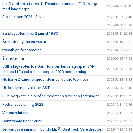
Ida Garmfors uttagen till Trenationsturnering F19 i Norge
2023-09-05 08:41
med landslaget
Eskilscupen 2023 - Silver!
2023-08-07 12:48
2023-06-23 15:30
Sandbyvallen, fred 2 juni kl 18:30
2023-05-31 22:56
Årsmötet flyttas en vecka
2023-04-19 10:31
tränarbyte för damerna
2023-04-07 17:25
årsmöte mm
2023-03-28 17:55
SSIFs lagkapten Ida Garmfors om landslagsspel, SM-
2023-03-05 12:50
slutspel i Futsal och säsongen 2023 med damlag
Nu har vi 2 kanonerbjudande med Nordic Wellness
2023-02-14 16:53
Utförsäljning av kläder, SSIF
2023-02-05 13:46
Bli blodgivare, hjälp både medmänniskor och föreningen
2023-01-19 13:01
Fotbollsavslutning 2022
2022-12-11 19:56
Vinteravslutning
2022-12-11 12:27
Damtränare under 2023
2022-11-27 23:27
Omvärldsseminarium: Lunds Elit Är Bäst Tack Vare Bredden
2022-11-13 10:25