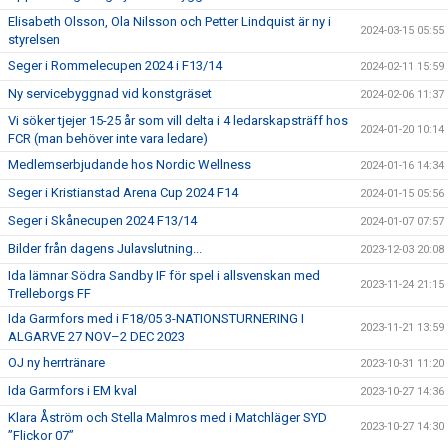
Elisabeth Olsson, Ola Nilsson och Petter Lindquist är ny i
2024-03-15 05:55
styrelsen
Seger i Rommelecupen 2024 i F13/14
2024-02-11 15:59
Ny servicebyggnad vid konstgräset
2024-02-06 11:37
Vi söker tjejer 15-25 år som vill delta i 4 ledarskapsträff hos
2024-01-20 10:14
FCR (man behöver inte vara ledare)
Medlemserbjudande hos Nordic Wellness
2024-01-16 14:34
Seger i Kristianstad Arena Cup 2024 F14
2024-01-15 05:56
Seger i Skånecupen 2024 F13/14
2024-01-07 07:57
Bilder från dagens Julavslutning...
2023-12-03 20:08
Ida lämnar Södra Sandby IF för spel i allsvenskan med
2023-11-24 21:15
Trelleborgs FF
Ida Garmfors med i F18/05 3-NATIONSTURNERING I
2023-11-21 13:59
ALGARVE 27 NOV–2 DEC 2023
OJ ny herrtränare
2023-10-31 11:20
Ida Garmfors i EM kval
2023-10-27 14:36
Klara Åström och Stella Malmros med i Matchläger SYD
2023-10-27 14:30
”Flickor 07”