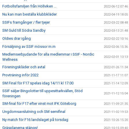
Fotbollsfamiljen från Höllviken ...
2022-06-12 07:46
Nu kan man beställa klubbkläder
2022-04-19 18:05
SSIFs framgånger / fler tjejer
2022-03-22 08:48
SM Guld till Södra Sandby
2022-03-13 21:48
Oldies drar igång
2022-02-22 10:16
Försäljning av SSIF mössor m.m
2022-02-06 15:36
Medlemserbjudande för alla medlemmar i SSIF - Nordic
2022-02-01 13:13
Wellness
Föreningskläder och avtal
2022-01-26 11:34
Provträning inför 2022
2021-11-17 11:07
SM Final för F17 spelas idag 14/11 kl 17.00
2021-11-14 12:09
SSIF säljer Bingolotter till uppesittarkvällen, Stöd
2021-11-12 15:04
föreningen
SM-final för F17 efter vinst mot IFK Göteborg
2021-11-09 21:35
Ungdomsavslutning och SM semifinal
2021-11-02 19:53
Ny match för F16 landslaget på torsdag
2021-10-26 15:20
Gräsplanerna stängs!
2021-10-15 09:40