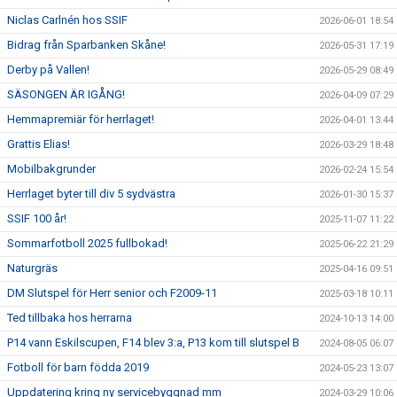
Niclas Carlnén hos SSIF
2026-06-01 18:54
Bidrag från Sparbanken Skåne!
2026-05-31 17:19
Derby på Vallen!
2026-05-29 08:49
SÄSONGEN ÄR IGÅNG!
2026-04-09 07:29
Hemmapremiär för herrlaget!
2026-04-01 13:44
Grattis Elias!
2026-03-29 18:48
Mobilbakgrunder
2026-02-24 15:54
Herrlaget byter till div 5 sydvästra
2026-01-30 15:37
SSIF 100 år!
2025-11-07 11:22
Sommarfotboll 2025 fullbokad!
2025-06-22 21:29
Naturgräs
2025-04-16 09:51
DM Slutspel för Herr senior och F2009-11
2025-03-18 10:11
Ted tillbaka hos herrarna
2024-10-13 14:00
P14 vann Eskilscupen, F14 blev 3:a, P13 kom till slutspel B
2024-08-05 06:07
Fotboll för barn födda 2019
2024-05-23 13:07
Uppdatering kring ny servicebyggnad mm
2024-03-29 10:06