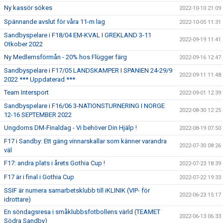
Ny kassör sökes
2022-10-10 21:09
Spännande avslut för våra 11-m lag
2022-10-05 11:31
Sandbyspelare i F18/04 EM-KVAL I GREKLAND 3-11
2022-09-19 11:41
Otkober 2022
Ny Medlemsförmån - 20% hos Flügger färg
2022-09-16 12:47
Sandbyspelare i F17/05 LANDSKAMPER I SPANIEN 24-29/9
2022-09-11 11:48
2022 *** Uppdaterad ***
Team Intersport
2022-09-01 12:39
Sandbyspelare i F16/06 3-NATIONSTURNERING I NORGE
2022-08-30 12:25
12-16 SEPTEMBER 2022
Ungdoms DM-Finaldag - Vi behöver Din Hjälp !
2022-08-19 07:50
F17 i Sandby: Ett gäng vinnarskallar som känner varandra
2022-07-30 08:26
väl
F17: andra plats i årets Gothia Cup !
2022-07-23 18:39
F17 är i final i Gothia Cup
2022-07-22 19:33
SSIF är numera samarbetsklubb till iKLINIK (VIP- för
2022-06-23 15:17
idrottare)
En söndagsresa i småklubbsfotbollens värld (TEAMET
2022-06-13 06:33
Södra Sandby)