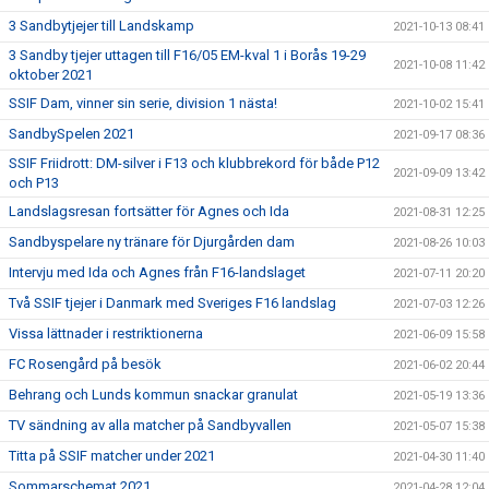
3 Sandbytjejer till Landskamp
2021-10-13 08:41
3 Sandby tjejer uttagen till F16/05 EM-kval 1 i Borås 19-29
2021-10-08 11:42
oktober 2021
SSIF Dam, vinner sin serie, division 1 nästa!
2021-10-02 15:41
SandbySpelen 2021
2021-09-17 08:36
SSIF Friidrott: DM-silver i F13 och klubbrekord för både P12
2021-09-09 13:42
och P13
Landslagsresan fortsätter för Agnes och Ida
2021-08-31 12:25
Sandbyspelare ny tränare för Djurgården dam
2021-08-26 10:03
Intervju med Ida och Agnes från F16-landslaget
2021-07-11 20:20
Två SSIF tjejer i Danmark med Sveriges F16 landslag
2021-07-03 12:26
Vissa lättnader i restriktionerna
2021-06-09 15:58
FC Rosengård på besök
2021-06-02 20:44
Behrang och Lunds kommun snackar granulat
2021-05-19 13:36
TV sändning av alla matcher på Sandbyvallen
2021-05-07 15:38
Titta på SSIF matcher under 2021
2021-04-30 11:40
Sommarschemat 2021
2021-04-28 12:04