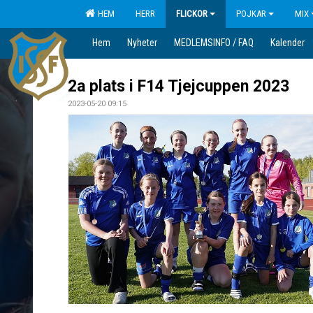
HEM
HERR
FLICKOR
POJKAR
MIX
Hem
Nyheter
MEDLEMSINFO / FAQ
Kalender
2a plats i F14 Tjejcuppen 2023
2023-05-20 09:15