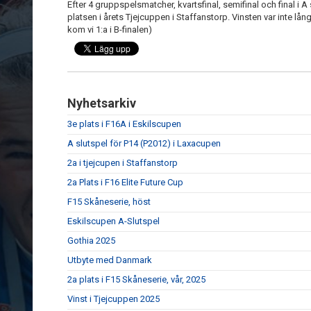
Efter 4 gruppspelsmatcher, kvartsfinal, semifinal och final i A
platsen i årets Tjejcuppen i Staffanstorp. Vinsten var inte långt 
kom vi 1:a i B-finalen)
Nyhetsarkiv
3e plats i F16A i Eskilscupen
A slutspel för P14 (P2012) i Laxacupen
2a i tjejcupen i Staffanstorp
2a Plats i F16 Elite Future Cup
F15 Skåneserie, höst
Eskilscupen A-Slutspel
Gothia 2025
Utbyte med Danmark
2a plats i F15 Skåneserie, vår, 2025
Vinst i Tjejcuppen 2025