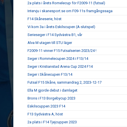
2a plats i årets Romelecup för F2009-11 (futsal)
Intervju i skanesport.se om F09-11s framgångssaga
F14 Skåneserie, höst
Vi kom 3a i årets Eskilscupen (A-slutspel)
Serieseger i F14 Sydvästra B1, vår
Alva M utagen till STU läger
F2009-11 vinner F15 Futsalserien 2023/24 !
Seger i Rommelecupen 2024 i F13/14
Seger i Kristianstad Arena Cup 2024 F14
Seger i Skånecupen F13/14
Futsal F15 Skåne, sammandrag 2, 2023-12-17
Ella M gjorde debut i damlaget
Brons i F13 Borgebycup 2023
Eskilscuppen 2023 F14
F13 Sydvästra A, höst
2a plats i F14 Tjejcuppen 2023