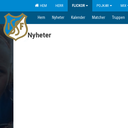
HEM
HERR
FLICKOR
POJKAR
MIX
Hem
Nyheter
Kalender
Matcher
Truppen
Nyheter