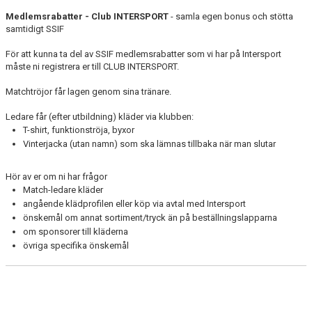
TRÄNINGSSCHEMA
Medlemsrabatter - Club INTERSPORT
- samla egen bonus och stötta
samtidigt SSIF
FÖRÄLDRASIDA
För att kunna ta del av SSIF medlemsrabatter som vi har på Intersport
BREDDFOTBOLL
måste ni registrera er till CLUB INTERSPORT.
RIKTLINJER FÖR SPONSRING
Matchtröjor får lagen genom sina tränare.
Ledare får (efter utbildning) kläder via klubben:
KALENDER
T-shirt, funktionströja, byxor
Vinterjacka (utan namn) som ska lämnas tillbaka när man slutar
ÅRSÖVERSIKT
Hör av er om ni har frågor
Match-ledare kläder
angående klädprofilen eller köp via avtal med Intersport
önskemål om annat sortiment/tryck än på beställningslapparna
om sponsorer till kläderna
övriga specifika önskemål