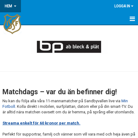
HEM
LOGGA IN
HEM
MEDLEMSINFORMATION
KONTAKT/OM OSS
KOMMANDE MATCHER
FÖRENINGSGÅRDEN
Matchdags – var du än befinner dig!
PAY-PER-VIEW
Nu kan du följa alla våra 11-mannamatcher på Sandbyvallen live via
Min
Fotboll.
Kolla direkt i mobilen, surfplattan, datorn eller på din smart-TV. Du
KALENDER
är alltid nära matchen oavsett om du är hemma, på språng eller utomlands.
Streama enkelt för 60 kronor per match.
ÅRSÖVERSIKT
Perfekt för supportrar, familj och vänner som vill vara med och heja även på