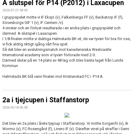
A slutspel för P14 (P2012) i Laxacupen
2026-07-27 08:40
I gruppspelet mötte vi IF Eksjö (v), Falkenbergs FF (v), Backatorp IF (f),
Sövesborgs GIF 1 (v), IF Centern /v).
4 vinster och en förlust resulterade i en andra plats i gruppspelet och
därmed A-slutspel i Laxacupen.
I 1/8-finalen mötte vi duktiga Halmstads BK vit, de var tyvärr för bra för oss,
vi fick aldrig riktigt igång vårt fina spel.
Så det blev en avslutningsmatch mot kanadensiska Westcastle
International academy som vi tyvärr förlorade med 2-0.
Därmed slutar på en 14 plats av 48 lag och blev bästa laget från Lunds
Kommun
Halmstads BK blå vann finalen mot Kristianstad FC i P14 A.
2a i tjejcupen i Staffanstorp
2026-05-18 06:58
Det blev en 2a plats i årets tjejcup i Staffanstorp. Vi mötte Sorgenfri (v), Ik
Wormo (v), FC Rosengård (f), Linero IF (v). Därefter vinst på straffar i Semi