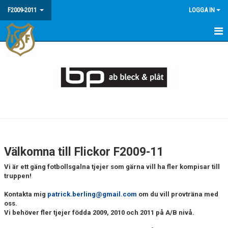
F2009-2011
LOGGA IN
HEM
NYHETER
MEDLEMSINFO / FAQ
KALENDER
MATCHER
Välkomna till Flickor F2009-11
BILDGALLERI
Vi är ett gäng fotbollsgalna tjejer som gärna vill ha fler kompisar till
truppen!
Kontakta mig
patrick.berling@gmail.com
om du vill provträna med
oss.
Vi behöver fler tjejer födda 2009, 2010 och 2011 på A/B nivå.