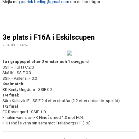
Mejla mig
patrick.berling@gmail.com
om du har frågor.
3e plats i F16A i Eskilscupen
2026-08-03 06:57
1a i gruppspel efter 2 vinster och 1 oavgjord
SSIF - HGH FC 2:0
Skå IK - SSIF 0:3
SSIF - Vallens IF 0:0
Kvalmatch:
BK Kenty Ungdom - SSIF 0:2
1/4 final:
Säro Kullavik IF - SSIF 2:4 efter straffar (2:2 efter ordianrie speltid)
1/2 final
FC Rosengard - SSIF 1-0
Finalen vanns av IFK Hindås med 1:0 mot FCR.
IFK Hindås vann sin semi mot Trelleborgs FF (1:0).