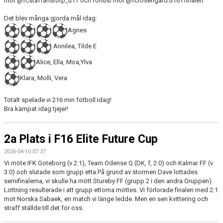
mot @fcstaffanstorp_u17 och förlust mot @fcrosengard.u16 i finalen
Det blev många gjorda mål idag:
Agnes
Annilea, Tilde E
Alice, Ella, Moa,Ylva
Klara, Molli, Vera
Totalt spelade vi 216 min fotboll idag!
Bra kämpat idag tjejer!
2a Plats i F16 Elite Future Cup
2026-04-10 07:37
Vi möte IFK Goteborg (v 2:1), Team Odense Q (DK, f, 2:0) och Kalmar FF (v
3:0) och slutade som grupp etta.På grund av stormen Dave lottades
semifinalerna, vi skulle ha mött Stureby FF (grupp 2 i den andra Gruppen).
Lottning resulterade i att grupp ettorna möttes. Vi förlorade finalen med 2:1
mot Norska Sabaek, en match vi länge ledde. Men en sen kvittering och
straff ställde till det för oss.