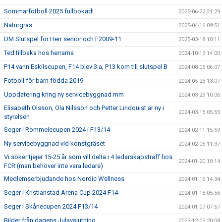
Sommarfotboll 2025 fullbokad!
2025-06-22 21:29
Naturgräs
2025-04-16 09:51
DM Slutspel för Herr senior och F2009-11
2025-03-18 10:11
Ted tillbaka hos herrarna
2024-10-13 14:00
P14 vann Eskilscupen, F14 blev 3:a, P13 kom till slutspel B
2024-08-05 06:07
Fotboll för barn födda 2019
2024-05-23 13:07
Uppdatering kring ny servicebyggnad mm
2024-03-29 10:06
Elisabeth Olsson, Ola Nilsson och Petter Lindquist är ny i
2024-03-15 05:55
styrelsen
Seger i Rommelecupen 2024 i F13/14
2024-02-11 15:59
Ny servicebyggnad vid konstgräset
2024-02-06 11:37
Vi söker tjejer 15-25 år som vill delta i 4 ledarskapsträff hos
2024-01-20 10:14
FCR (man behöver inte vara ledare)
Medlemserbjudande hos Nordic Wellness
2024-01-16 14:34
Seger i Kristianstad Arena Cup 2024 F14
2024-01-15 05:56
Seger i Skånecupen 2024 F13/14
2024-01-07 07:57
Bilder från dagens Julavslutning...
2023-12-03 20:08