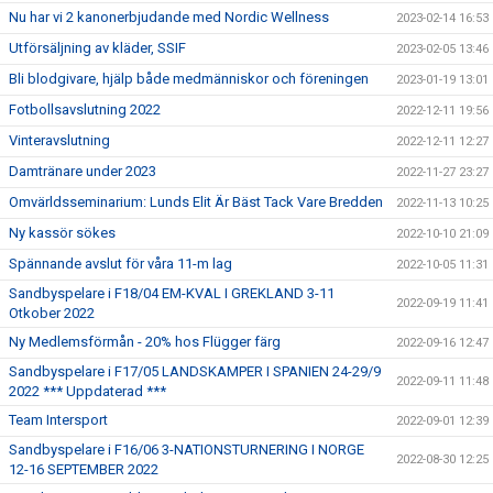
Nu har vi 2 kanonerbjudande med Nordic Wellness
2023-02-14 16:53
Utförsäljning av kläder, SSIF
2023-02-05 13:46
Bli blodgivare, hjälp både medmänniskor och föreningen
2023-01-19 13:01
Fotbollsavslutning 2022
2022-12-11 19:56
Vinteravslutning
2022-12-11 12:27
Damtränare under 2023
2022-11-27 23:27
Omvärldsseminarium: Lunds Elit Är Bäst Tack Vare Bredden
2022-11-13 10:25
Ny kassör sökes
2022-10-10 21:09
Spännande avslut för våra 11-m lag
2022-10-05 11:31
Sandbyspelare i F18/04 EM-KVAL I GREKLAND 3-11
2022-09-19 11:41
Otkober 2022
Ny Medlemsförmån - 20% hos Flügger färg
2022-09-16 12:47
Sandbyspelare i F17/05 LANDSKAMPER I SPANIEN 24-29/9
2022-09-11 11:48
2022 *** Uppdaterad ***
Team Intersport
2022-09-01 12:39
Sandbyspelare i F16/06 3-NATIONSTURNERING I NORGE
2022-08-30 12:25
12-16 SEPTEMBER 2022