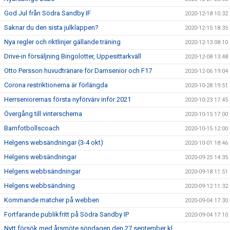
God Jul från Södra Sandby IF
2020-12-18 10:32
Saknar du den sista julklappen?
2020-12-15 18:35
Nya regler och riktlinjer gällande träning
2020-12-13 08:10
Drive-in försäljning Bingolotter, Uppesittarkväll
2020-12-08 13:48
Otto Persson huvudtränare för Damsenior och F17
2020-12-06 19:04
Corona restriktionerna är förlängda
2020-10-28 19:51
Herrseniorernas första nyförvärv inför 2021
2020-10-23 17:45
Övergång till vinterschema
2020-10-15 17:00
Barnfotbollscoach
2020-10-15 12:00
Helgens websändningar (3-4 okt)
2020-10-01 18:46
Helgens websändningar
2020-09-25 14:35
Helgens webbsändningar
2020-09-18 11:51
Helgens webbsändning
2020-09-12 11:32
Kommande matcher på webben
2020-09-04 17:30
Fortfarande publikfritt på Södra Sandby IP
2020-09-04 17:10
Nytt försök med årsmöte söndagen den 27 september kl