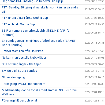
Ungdoms DM-Finaldag - Vi behöver Din Hjälp !
2022-08-19 07:50
F17 i Sandby: Ett gäng vinnarskallar som känner varandra
2022-07-30 08:26
väl
F17: andra plats i årets Gothia Cup !
2022-07-23 18:39
F17 är i final i Gothia Cup
2022-07-22 19:33
SSIF är numera samarbetsklubb till iKLINIK (VIP- för
2022-06-23 15:17
idrottare)
En söndagsresa i småklubbsfotbollens värld (TEAMET
2022-06-13 06:33
Södra Sandby)
Fotbollsfamiljen från Höllviken ...
2022-06-12 07:46
Nu kan man beställa klubbkläder
2022-04-19 18:05
SSIFs framgånger / fler tjejer
2022-03-22 08:48
SM Guld till Södra Sandby
2022-03-13 21:48
Oldies drar igång
2022-02-22 10:16
Försäljning av SSIF mössor m.m
2022-02-06 15:36
Medlemserbjudande för alla medlemmar i SSIF - Nordic
2022-02-01 13:13
Wellness
Föreningskläder och avtal
2022-01-26 11:34