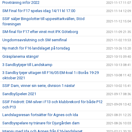
Provträning inför 2022
2021-11-17 11:07
SM Final för F17 spelas idag 14/11 kl 17.00
2021-11-14 12:09
SSIF säljer Bingolotter till uppesittarkvällen, Stöd
2021-11-12 15:04
föreningen
SM-final för F17 efter vinst mot IFK Göteborg
2021-11-09 21:35
Ungdomsavslutning och SM semifinal
2021-11-02 19:53
Ny match för F16 landslaget på torsdag
2021-10-26 15:20
Gräsplanerna stängs!
2021-10-15 09:40
3 Sandbytjejer till Landskamp
2021-10-13 08:41
3 Sandby tjejer uttagen till F16/05 EM-kval 1 i Borås 19-29
2021-10-08 11:42
oktober 2021
SSIF Dam, vinner sin serie, division 1 nästa!
2021-10-02 15:41
SandbySpelen 2021
2021-09-17 08:36
SSIF Friidrott: DM-silver i F13 och klubbrekord för både P12
2021-09-09 13:42
och P13
Landslagsresan fortsätter för Agnes och Ida
2021-08-31 12:25
Sandbyspelare ny tränare för Djurgården dam
2021-08-26 10:03
Intervju med Ida och Agnes från F16-landslaget
2021-07-11 20:20