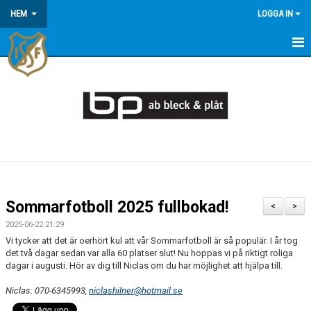
HEM
LOGGA IN
HEM
KONTAKT/OM OSS
KOMMANDE MATCHER
MEDLEMSINFORMATION
KALENDER
Sommarfotboll 2025 fullbokad!
<
>
ÅRSÖVERSIKT
2025-06-22 21:29
Vi tycker att det är oerhört kul att vår Sommarfotboll är så populär. I år tog
det två dagar sedan var alla 60 platser slut! Nu hoppas vi på riktigt roliga
dagar i augusti. Hör av dig till Niclas om du har möjlighet att hjälpa till.
Niclas: 070-6345993,
niclashilner@hotmail.se