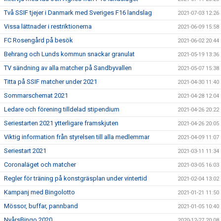
Två SSIF tjejer i Danmark med Sveriges F16 landslag
2021-07-03 12:26
Vissa lättnader i restriktionerna
2021-06-09 15:58
FC Rosengård på besök
2021-06-02 20:44
Behrang och Lunds kommun snackar granulat
2021-05-19 13:36
TV sändning av alla matcher på Sandbyvallen
2021-05-07 15:38
Titta på SSIF matcher under 2021
2021-04-30 11:40
Sommarschemat 2021
2021-04-28 12:04
Ledare och förening tilldelad stipendium
2021-04-26 20:22
Seriestarten 2021 ytterligare framskjuten
2021-04-26 20:05
Viktig information från styrelsen till alla medlemmar
2021-04-09 11:07
Seriestart 2021
2021-03-11 11:34
Coronaläget och matcher
2021-03-05 16:03
Regler för träning på konstgräsplan under vintertid
2021-02-04 13:02
Kampanj med Bingolotto
2021-01-21 11:50
Mössor, buffar, pannband
2021-01-05 10:40
NyårsBingo 2020
2020-12-27 20:08