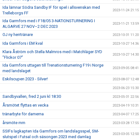
Ida lämnar Södra Sandby IF för spel i allsvenskan med
2023-11-24 21:15
Trelleborgs FF
Ida Garmfors med i F18/05 3-NATIONSTURNERING I
2023-11-21 13:59
ALGARVE 27 NOV–2 DEC 2023
OJ ny herrtränare
2023-10-31 11:20
Ida Garmfors i EM kval
2023-10-27 14:36
Klara Åström och Stella Malmros med i Matchläger SYD
2023-10-27 14:30
”Flickor 07”
Ida Garmfors uttagen till Trenationsturnering F19 i Norge
2023-09-05 08:41
med landslaget
Eskilscupen 2023 - Silver!
2023-08-07 12:48
2023-06-23 15:30
Sandbyvallen, fred 2 juni kl 18:30
2023-05-31 22:56
Årsmötet flyttas en vecka
2023-04-19 10:31
tränarbyte för damerna
2023-04-07 17:25
årsmöte mm
2023-03-28 17:55
SSIFs lagkapten Ida Garmfors om landslagsspel, SM-
2023-03-05 12:50
slutspel i Futsal och säsongen 2023 med damlag