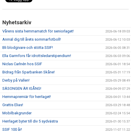
Nyhetsarkiv
Vårens sista hemmamatch för seniorlaget!
2026-06-18 09:03
Anmäl dig till årets sommarfotboll!
2026-06-12 10:03
Bli blodgivare och stötta SSIF!
2026-06-05 08:31
Ella Garmfors får idrottsledarstipendium!
2026-06-03 09:06
Niclas Carlnén hos SSIF
2026-06-01 18:54
Bidrag från Sparbanken Skåne!
2026-05-31 17:19
Derby på Vallen!
2026-05-29 08:49
SÄSONGEN ÄR IGÅNG!
2026-04-09 07:29
Hemmapremiär för herrlaget!
2026-04-01 13:44
Grattis Elias!
2026-03-29 18:48
Mobilbakgrunder
2026-02-24 15:54
Herrlaget byter till div 5 sydvästra
2026-01-30 15:37
SSIF 100 år!
2025-11-07 11:22