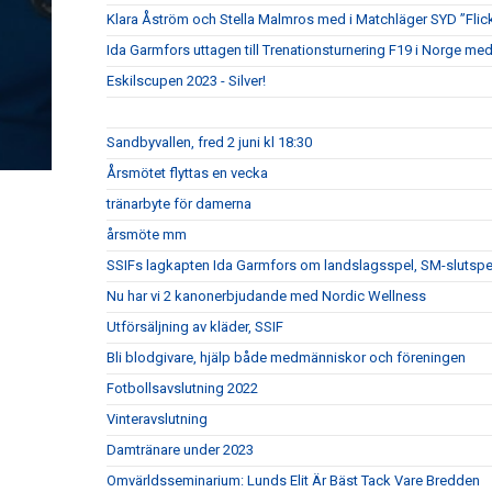
Klara Åström och Stella Malmros med i Matchläger SYD ”Flic
Ida Garmfors uttagen till Trenationsturnering F19 i Norge me
Eskilscupen 2023 - Silver!
Sandbyvallen, fred 2 juni kl 18:30
Årsmötet flyttas en vecka
tränarbyte för damerna
årsmöte mm
SSIFs lagkapten Ida Garmfors om landslagsspel, SM-slutsp
Nu har vi 2 kanonerbjudande med Nordic Wellness
Utförsäljning av kläder, SSIF
Bli blodgivare, hjälp både medmänniskor och föreningen
Fotbollsavslutning 2022
Vinteravslutning
Damtränare under 2023
Omvärldsseminarium: Lunds Elit Är Bäst Tack Vare Bredden