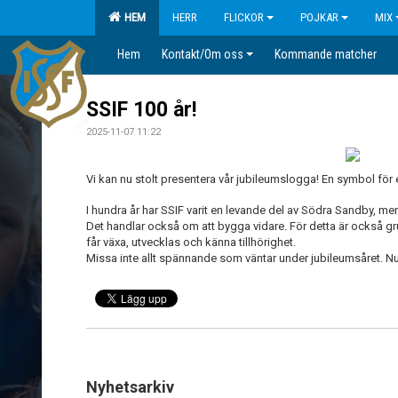
HEM
HERR
FLICKOR
POJKAR
MIX
Hem
Kontakt/Om oss
Kommande matcher
SSIF 100 år!
2025-11-07 11:22
Vi kan nu stolt presentera vår jubileumslogga! En symbol för
I hundra år har SSIF varit en levande del av Södra Sandby, me
Det handlar också om att bygga vidare. För detta är också gr
får växa, utvecklas och känna tillhörighet.
Missa inte allt spännande som väntar under jubileumsåret. N
Nyhetsarkiv