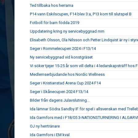
Ted tillbaka hos herrarna
P14 vann Eskilscupen, F14 blev 3:a, P13 kom till slutspel B
Fotboll för barn födda 2019
Uppdatering kring ny servicebyggnad mm
Elisabeth Olsson, Ola Nilsson och Petter Lindquist är ny i styr
Seger i Rommelecupen 2024 i F13/14
Ny servicebyggnad vid konstgräset
Vi söker tjejer 15-25 år som vill delta i 4 ledarskapsträff hos
Medlemserbjudande hos Nordic Wellness
Seger i Kristianstad Arena Cup 2024 F14
Seger i Skånecupen 2024 F13/14
Bilder från dagens Julavslutning...
Ida lämnar Södra Sandby IF för spel i allsvenskan med Trell
Ida Garmfors med i F18/05 3-NATIONSTURNERING I ALGARV
OJ ny herrtränare
Ida Garmfors i EM kval