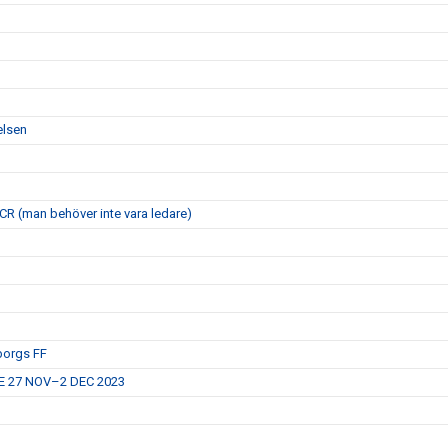
elsen
 FCR (man behöver inte vara ledare)
eborgs FF
E 27 NOV–2 DEC 2023