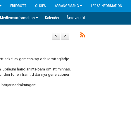
FRIIDROTT
OLDIES
ARRANGEMANG
LEDARINFORMATION
Medlemsinformation
Kalender
Årsöversikt
<
>
 ett sekel av gemenskap och idrottsglädje.
n jubileum handlar inte bara om att minnas.
unden för en framtid där nya generationer
u börjar nedräkningen!