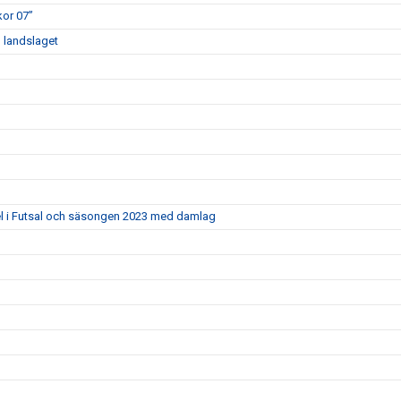
kor 07”
d landslaget
el i Futsal och säsongen 2023 med damlag