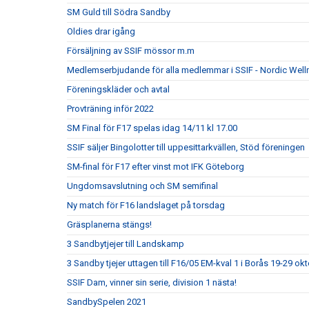
SM Guld till Södra Sandby
Oldies drar igång
Försäljning av SSIF mössor m.m
Medlemserbjudande för alla medlemmar i SSIF - Nordic Well
Föreningskläder och avtal
Provträning inför 2022
SM Final för F17 spelas idag 14/11 kl 17.00
SSIF säljer Bingolotter till uppesittarkvällen, Stöd föreningen
SM-final för F17 efter vinst mot IFK Göteborg
Ungdomsavslutning och SM semifinal
Ny match för F16 landslaget på torsdag
Gräsplanerna stängs!
3 Sandbytjejer till Landskamp
3 Sandby tjejer uttagen till F16/05 EM-kval 1 i Borås 19-29 ok
SSIF Dam, vinner sin serie, division 1 nästa!
SandbySpelen 2021