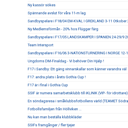
Ny kassör sökes
Spännande avslut för våra 11-m lag
Sandbyspelare i F18/04 EM-KVAL I GREKLAND 3-11 Otkober
Ny Medlemsförmån - 20% hos Flügger färg
Sandbyspelare i F17/05 LANDSKAMPER I SPANIEN 24-29/9 20
Team Intersport
Sandbyspelare i F16/06 3-NATIONSTURNERING I NORGE 12-
Ungdoms DM-Finaldag - Vi behöver Din Hjälp !
F17 i Sandby: Ett gäng vinnarskallar som känner varandra väl
F17: andra plats i årets Gothia Cup !
F17 är i final i Gothia Cup
SSIF är numera samarbetsklubb till iKLINIK (VIP- för idrottare)
En söndagsresa i småklubbsfotbollens värld (TEAMET Södr
Fotbollsfamiljen från Höllviken ...
Nu kan man beställa klubbkläder
SSIFs framgånger / fler tjejer