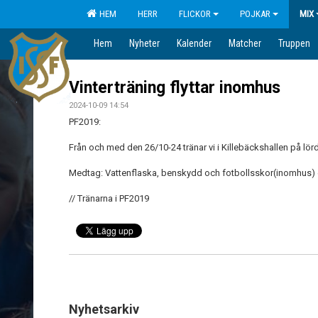
HEM
HERR
FLICKOR
POJKAR
MIX
Hem
Nyheter
Kalender
Matcher
Truppen
Vinterträning flyttar inomhus
2024-10-09 14:54
PF2019:
Från och med den 26/10-24 tränar vi i Killebäckshallen på lörd
Medtag: Vattenflaska, benskydd och fotbollsskor(inomhus) 
// Tränarna i PF2019
Nyhetsarkiv