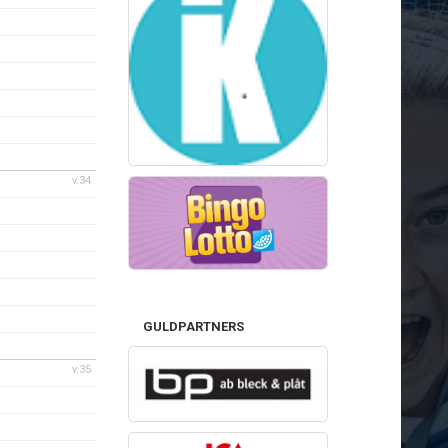
v.34
GULDPARTNERS
v.35