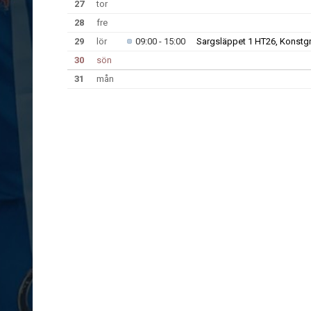
27
tor
28
fre
29
lör
09:00 - 15:00
Sargsläppet 1 HT26, Konstg
30
sön
31
mån