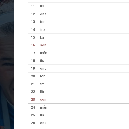
11
tis
12
ons
13
tor
14
fre
15
lör
16
sön
17
mån
18
tis
19
ons
20
tor
21
fre
22
lör
23
sön
24
mån
25
tis
26
ons