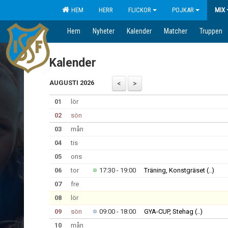
HEM
HERR
FLICKOR
POJKAR
MIX
Hem
Nyheter
Kalender
Matcher
Truppen
Kalender
AUGUSTI 2026
01
lör
02
sön
03
mån
04
tis
05
ons
06
tor
17:30 - 19:00
Träning, Konstgräset
(..)
07
fre
08
lör
09
sön
09:00 - 18:00
GYA-CUP, Stehag
(..)
10
mån