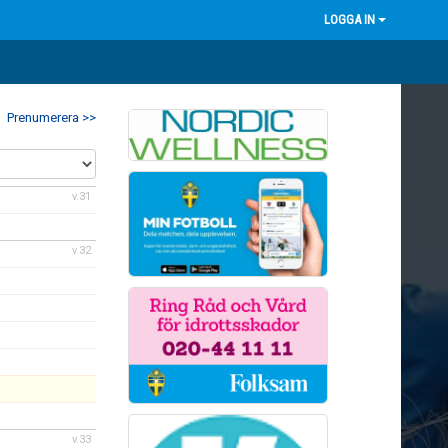
LOGGA IN
Prenumerera >>
v.31
v.32
v.33