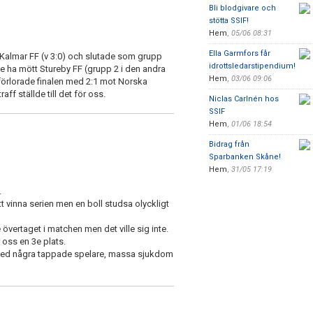
Bli blodgivare och
stötta SSIF!
Hem
,
05/06 08:31
Ella Garmfors får
 Kalmar FF (v 3:0) och slutade som grupp
idrottsledarstipendium!
le ha mött Stureby FF (grupp 2 i den andra
Hem
,
03/06 09:06
 förlorade finalen med 2:1 mot Norska
ff ställde till det för oss.
Niclas Carlnén hos
SSIF
Hem
,
01/06 18:54
Bidrag från
Sparbanken Skåne!
Hem
,
31/05 17:19
.
tt vinna serien men en boll studsa olyckligt
vertaget i matchen men det ville sig inte.
oss en 3e plats.
t med några tappade spelare, massa sjukdom