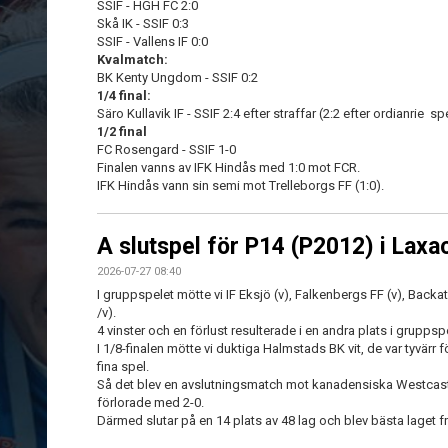
SSIF - HGH FC 2:0
Skå IK - SSIF 0:3
SSIF - Vallens IF 0:0
Kvalmatch:
BK Kenty Ungdom - SSIF 0:2
1/4 final:
Säro Kullavik IF - SSIF 2:4 efter straffar (2:2 efter ordianrie sp
1/2 final
FC Rosengard - SSIF 1-0
Finalen vanns av IFK Hindås med 1:0 mot FCR.
IFK Hindås vann sin semi mot Trelleborgs FF (1:0).
A slutspel för P14 (P2012) i Lax
2026-07-27 08:40
I gruppspelet mötte vi IF Eksjö (v), Falkenbergs FF (v), Backat
/v).
4 vinster och en förlust resulterade i en andra plats i grupp
I 1/8-finalen mötte vi duktiga Halmstads BK vit, de var tyvärr för
fina spel.
Så det blev en avslutningsmatch mot kanadensiska Westcastl
förlorade med 2-0.
Därmed slutar på en 14 plats av 48 lag och blev bästa lage