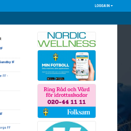
LOGGA IN
R
IF
Sandby IF
 FF -
IF
orgs FF