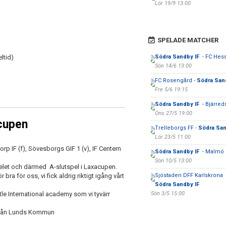
Lör 19/9 13:00
SPELADE MATCHER
eltid)
Södra Sandby IF
- FC Hes
Sön 14/6 13:00
FC Rosengård -
Södra San
Fre 5/6 19:15
Södra Sandby IF
- Bjärred
Ons 27/5 19:00
acupen
Trelleborgs FF -
Södra San
Lör 23/5 11:00
orp IF (f), Sövesborgs GIF 1 (v), IF Centern
Södra Sandby IF
- Malmö 
Sön 10/5 13:00
spelet och därmed A-slutspel i Laxacupen.
 bra för oss, vi fick aldrig riktigt igång vårt
Sjöstaden DFF Karlskrona 
Södra Sandby IF
e International academy som vi tyvärr
Sön 3/5 15:00
t från Lunds Kommun