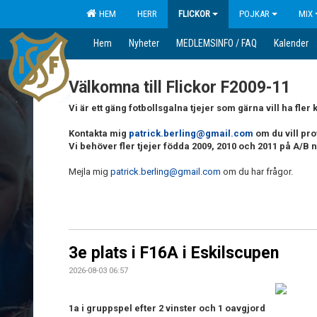
HEM
HERR
FLICKOR
POJKAR
MIX
Hem
Nyheter
MEDLEMSINFO / FAQ
Kalender
Välkomna till Flickor F2009-11
Vi är ett gäng fotbollsgalna tjejer som gärna vill ha fler 
Kontakta mig
patrick.berling@gmail.com
om du vill pr
Vi behöver fler tjejer födda 2009, 2010 och 2011 på A/B n
Mejla mig
patrick.berling@gmail.com
om du har frågor.
3e plats i F16A i Eskilscupen
2026-08-03 06:57
1a i gruppspel efter 2 vinster och 1 oavgjord