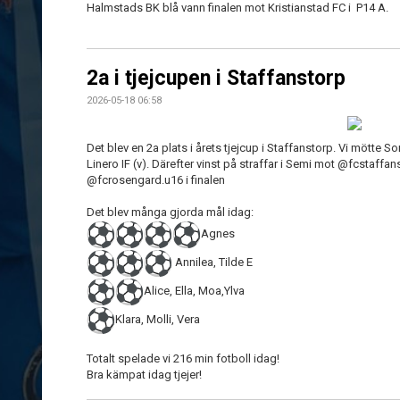
Halmstads BK blå vann finalen mot Kristianstad FC i P14 A.
2a i tjejcupen i Staffanstorp
2026-05-18 06:58
Det blev en 2a plats i årets tjejcup i Staffanstorp. Vi mötte S
Linero IF (v). Därefter vinst på straffar i Semi mot @fcstaffa
@fcrosengard.u16 i finalen
Det blev många gjorda mål idag:
Agnes
Annilea, Tilde E
Alice, Ella, Moa,Ylva
Klara, Molli, Vera
Totalt spelade vi 216 min fotboll idag!
Bra kämpat idag tjejer!