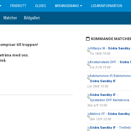
FRIIDROTT
OLDIES
ARRANGEMANG
LEDARINFORMATION
Matcher
Bildgalleri
KOMMANDE MATCHE
kompisar till truppen!
Hittarps IK -
Södra Sandby 
Tis 18/8 19:00
ovträna med oss.
ivå.
Kristianstads DFF -
Södra 
Fre 21/8 19:00
Eskilsminne IF/Eskilsminne
Södra Sandby IF
Lör 29/8 13:00
Södra Sandby IF
-
Sjöstaden DFF Karlskrona
Sön 6/9 13:00
Malmö FF -
Södra Sandby 
Sön 13/9 12:00
Södra Sandby IF
- Trelleb