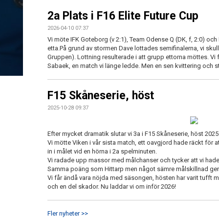
2a Plats i F16 Elite Future Cup
2026-04-10 07:37
Vi möte IFK Goteborg (v 2:1), Team Odense Q (DK, f, 2:0) och
etta.På grund av stormen Dave lottades semifinalerna, vi skul
Gruppen). Lottning resulterade i att grupp ettorna möttes. Vi
Sabaek, en match vi länge ledde. Men en sen kvittering och stra
F15 Skåneserie, höst
2025-10-28 09:37
Efter mycket dramatik slutar vi 3a i F15 Skåneserie, höst 2025
Vi mötte Viken i vår sista match, ett oavgjord hade räckt för a
in i målet vid en hörna i 2a spelminuten.
Vi radade upp massor med målchanser och tycker att vi hade ö
Samma poäng som Hittarp men något sämre målskillnad ger 
Vi får ändå vara nöjda med säsongen, hösten har varit tuff
och en del skador. Nu laddar vi om inför 2026!
Fler nyheter >>