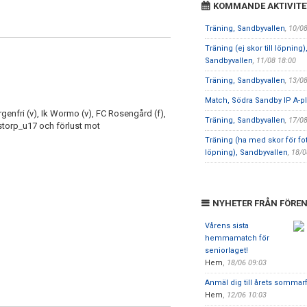
KOMMANDE AKTIVITE
Träning, Sandbyvallen
, 10/0
Träning (ej skor till löpning)
Sandbyvallen
, 11/08 18:00
Träning, Sandbyvallen
, 13/0
Match, Södra Sandby IP A-p
orgenfri (v), Ik Wormo (v), FC Rosengård (f),
Träning, Sandbyvallen
, 17/0
nstorp_u17 och förlust mot
Träning (ha med skor för fo
löpning), Sandbyvallen
, 18/
NYHETER FRÅN FÖRE
Vårens sista
hemmamatch för
seniorlaget!
Hem
,
18/06 09:03
Anmäl dig till årets sommarf
Hem
,
12/06 10:03