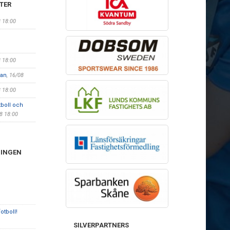
TER
8 18:00
,
8 18:00
lan
, 16/08
8 18:00
tboll och
08 18:00
NINGEN
otboll!
SILVERPARTNERS