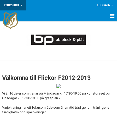
F2012-2013
LOGGA IN
HEM
NYHETER
KALENDER
MATCHER
TRUPPEN
Välkomna till Flickor F2012-2013
BILDGALLERI
Vi är 16 tjejer som tränar på Måndagar kl. 17:30-19:00 på konstgräset och
DOKUMENT
Onsdagar kl. 17:30-19:00 på gräsplan 2.
KONTAKT
Varje träning har ett fokusområde som är en röd tråd genom träningens
färdighets- och spelövningar.