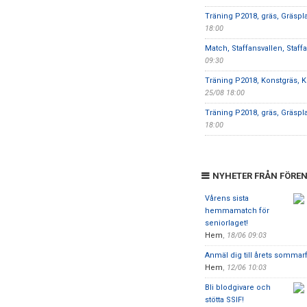
Träning P2018, gräs, Gräspl
18:00
Match, Staffansvallen, Staff
09:30
Träning P2018, Konstgräs, K
25/08 18:00
Träning P2018, gräs, Gräspl
18:00
NYHETER FRÅN FÖRE
Vårens sista
hemmamatch för
seniorlaget!
Hem
,
18/06 09:03
Anmäl dig till årets sommarf
Hem
,
12/06 10:03
Bli blodgivare och
stötta SSIF!