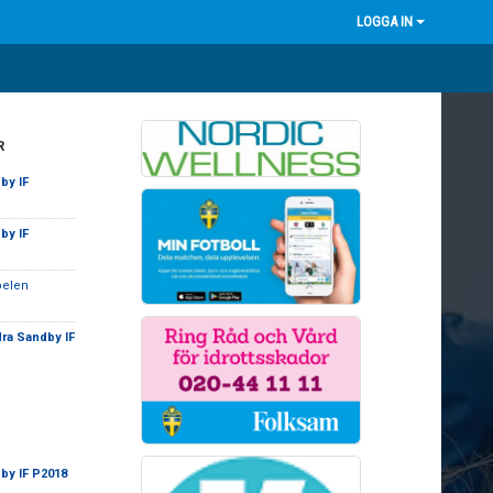
LOGGA IN
R
by IF
by IF
pelen
ra Sandby IF
by IF P2018