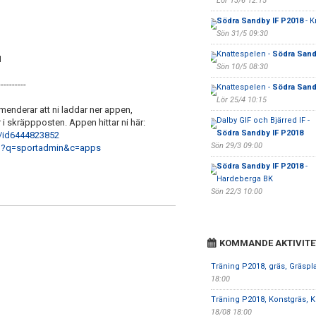
Lör 13/6 12:15
Södra Sandby IF P2018
- K
Sön 31/5 09:30
Knattespelen -
Södra Sand
1
Sön 10/5 08:30
----------
Knattespelen -
Södra Sand
Lör 25/4 10:15
nderar att ni laddar ner appen,
Dalby GIF och Bjärred IF -
i skräppposten. Appen hittar ni här:
Södra Sandby IF P2018
n/id6444823852
Sön 29/3 09:00
rch?q=sportadmin&c=apps
Södra Sandby IF P2018
-
Hardeberga BK
Sön 22/3 10:00
KOMMANDE AKTIVITE
Träning P2018, gräs, Gräspl
18:00
Träning P2018, Konstgräs, K
18/08 18:00