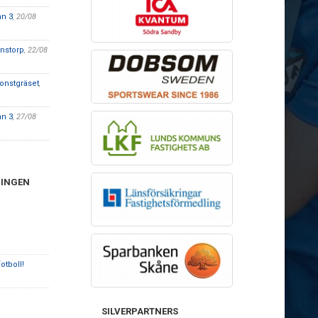
an 3
, 20/08
anstorp
, 22/08
onstgräset
,
an 3
, 27/08
NINGEN
otboll!
SILVERPARTNERS