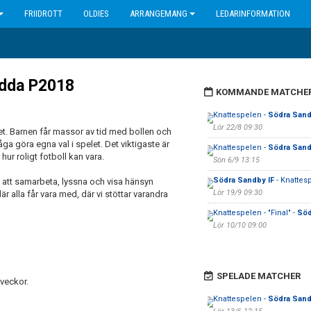
FRIIDROTT
OLDIES
ARRANGEMANG
LEDARINFORMATION
födda P2018
KOMMANDE MATCHE
Knattespelen -
Södra Sand
Lör 22/8 09:30
enhet. Barnen får massor av tid med bollen och
ga göra egna val i spelet. Det viktigaste är
Knattespelen -
Södra Sand
ur roligt fotboll kan vara.
Sön 6/9 13:15
Södra Sandby IF
- Knattes
m att samarbeta, lyssna och visa hänsyn
Lör 19/9 09:30
är alla får vara med, där vi stöttar varandra
Knattespelen - "Final" -
Söd
Lör 10/10 09:00
SPELADE MATCHER
veckor.
Knattespelen -
Södra Sand