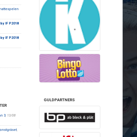
nattespelen
by IF P2018
by IF P2018
GULDPARTNERS
TER
an 3
, 13/08
onstgräset
,