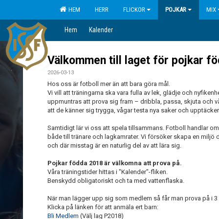
HEM
HERR
FLICKOR
POJKAR
MIX
Hem
Kalender
Välkommen till laget för pojkar 
2026-03-13
Hos oss är fotboll mer än att bara göra mål.
Vi vill att träningarna ska vara fulla av lek, glädje och nyfik
uppmuntras att prova sig fram – dribbla, passa, skjuta och vå
att de känner sig trygga, vågar testa nya saker och upptäcker h
Samtidigt lär vi oss att spela tillsammans. Fotboll handlar o
både till tränare och lagkamrater. Vi försöker skapa en miljö d
och där misstag är en naturlig del av att lära sig.
Pojkar födda 2018 är välkomna att prova på.
Våra träningstider hittas i "Kalender"-fliken.
Benskydd obligatoriskt och ta med vattenflaska.
När man lägger upp sig som medlem så får man prova på i 3 
Klicka på länken för att anmäla ert barn:
Bli Medlem
(Välj lag P2018)