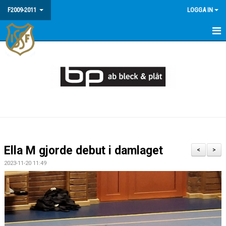
F2009-2011
LOGGA IN
HEM
NYHETER
MEDLEMSINFO / FAQ
KALENDER
MATCHER
Ella M gjorde debut i damlaget
<
>
BILDGALLERI
2023-11-20 11:49