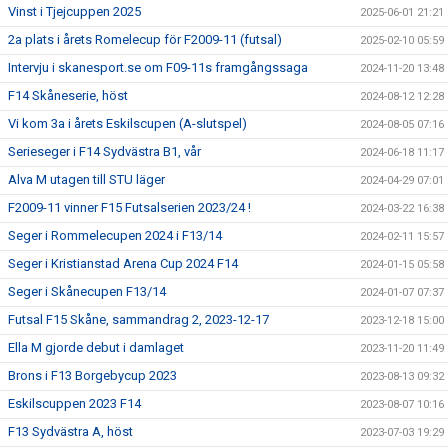
Vinst i Tjejcuppen 2025
2025-06-01 21:21
2a plats i årets Romelecup för F2009-11 (futsal)
2025-02-10 05:59
Intervju i skanesport.se om F09-11s framgångssaga
2024-11-20 13:48
F14 Skåneserie, höst
2024-08-12 12:28
Vi kom 3a i årets Eskilscupen (A-slutspel)
2024-08-05 07:16
Serieseger i F14 Sydvästra B1, vår
2024-06-18 11:17
Alva M utagen till STU läger
2024-04-29 07:01
F2009-11 vinner F15 Futsalserien 2023/24 !
2024-03-22 16:38
Seger i Rommelecupen 2024 i F13/14
2024-02-11 15:57
Seger i Kristianstad Arena Cup 2024 F14
2024-01-15 05:58
Seger i Skånecupen F13/14
2024-01-07 07:37
Futsal F15 Skåne, sammandrag 2, 2023-12-17
2023-12-18 15:00
Ella M gjorde debut i damlaget
2023-11-20 11:49
Brons i F13 Borgebycup 2023
2023-08-13 09:32
Eskilscuppen 2023 F14
2023-08-07 10:16
F13 Sydvästra A, höst
2023-07-03 19:29