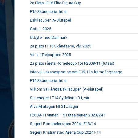
2a Plats i F16 Elite Future Cup
F15 Skåneserie, höst
Eskilscupen A-Slutspel
Gothia 2025
Utbyte med Danmark
2a plats i F15 Skåneserie, vår, 2025
Vinst i Tjejcuppen 2025
2a plats i årets Romelecup för F2009-11 (futsal)
Intervju i skanesport.se om F09-11s framgångssaga
F14 Skåneserie, höst
Vi kom 3a i årets Eskilscupen (A-slutspel)
Serieseger i F14 Sydvästra B1, vår
Alva M utagen till STU läger
F2009-11 vinner F15 Futsalserien 2023/24 !
Seger i Rommelecupen 2024 i F13/14
Seger i Kristianstad Arena Cup 2024 F14