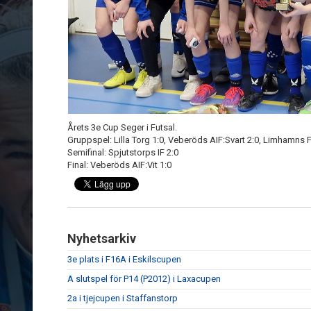
Årets 3e Cup Seger i Futsal.
Gruppspel: Lilla Torg 1:0, Veberöds AIF:Svart 2:0, Limhamns FF
Semifinal: Spjutstorps IF 2:0
Final: Veberöds AIF:Vit 1:0
Nyhetsarkiv
3e plats i F16A i Eskilscupen
A slutspel för P14 (P2012) i Laxacupen
2a i tjejcupen i Staffanstorp