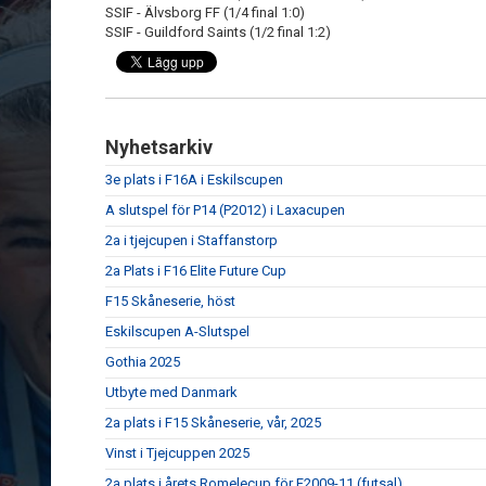
SSIF - Älvsborg FF (1/4 final 1:0)
SSIF - Guildford Saints (1/2 final 1:2)
Nyhetsarkiv
3e plats i F16A i Eskilscupen
A slutspel för P14 (P2012) i Laxacupen
2a i tjejcupen i Staffanstorp
2a Plats i F16 Elite Future Cup
F15 Skåneserie, höst
Eskilscupen A-Slutspel
Gothia 2025
Utbyte med Danmark
2a plats i F15 Skåneserie, vår, 2025
Vinst i Tjejcuppen 2025
2a plats i årets Romelecup för F2009-11 (futsal)