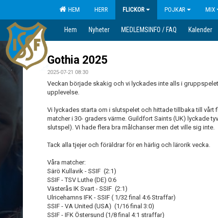
HEM
HERR
FLICKOR
POJKAR
MIX
Hem
Nyheter
MEDLEMSINFO / FAQ
Kalender
Gothia 2025
2025-07-21 08:30
Veckan började skakig och vi lyckades inte alls i gruppspelet
upplevelse.
Vi lyckades starta om i slutspelet och hittade tillbaka till vårt
matcher i 30- graders värme. Guildfort Saints (UK) lyckade ty
slutspel). Vi hade flera bra målchanser men det ville sig inte.
Tack alla tjejer och föräldrar för en härlig och lärorik vecka.
Våra matcher:
Särö Kullavik - SSIF (2:1)
SSIF - TSV Luthe (DE) 0:6
Västerås IK Svart - SSIF (2:1)
Ulricehamns IFK - SSIF ( 1/32 final 4:6 Straffar)
SSIF - VA United (USA) (1/16 final 3:0)
SSIF - IFK Östersund (1/8 final 4:1 straffar)