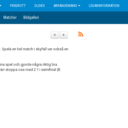
FRIIDROTT
OLDIES
ARRANGEMANG
LEDARINFORMATION
Matcher
Bildgalleri
<
>
. Spela en hel match i skyfall var också en
 fina spel och gjorde några riktig bra
värr stoppa oss med 2:1 i semifinal (B