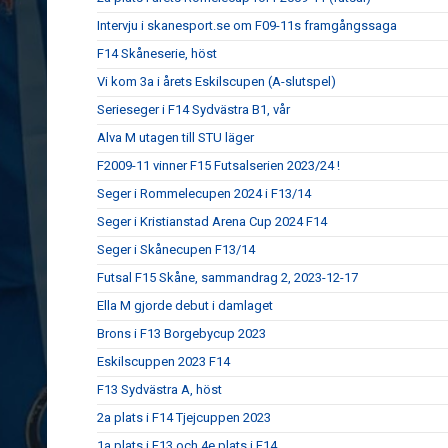
Intervju i skanesport.se om F09-11s framgångssaga
F14 Skåneserie, höst
Vi kom 3a i årets Eskilscupen (A-slutspel)
Serieseger i F14 Sydvästra B1, vår
Alva M utagen till STU läger
F2009-11 vinner F15 Futsalserien 2023/24 !
Seger i Rommelecupen 2024 i F13/14
Seger i Kristianstad Arena Cup 2024 F14
Seger i Skånecupen F13/14
Futsal F15 Skåne, sammandrag 2, 2023-12-17
Ella M gjorde debut i damlaget
Brons i F13 Borgebycup 2023
Eskilscuppen 2023 F14
F13 Sydvästra A, höst
2a plats i F14 Tjejcuppen 2023
1a plats i F13 och 4e plats i F14 ...