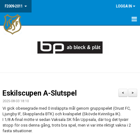
F2009-2011
LOGGA IN
HEM
NYHETER
MEDLEMSINFO / FAQ
KALENDER
MATCHER
Eskilscupen A-Slutspel
<
>
BILDGALLERI
2025-08-03 18:10
Vi gick obesegrade med 0 insläppta mål genom gruppspelet (Orust FC,
Ljungby IF, Skepplanda BTK) och kvalspelet (Skövde Kvinnliga IK).
I 1/8 A-final mötte vi sedan Vaksala SK från Uppsala, där tog det tyvärr
stopp för oss denna gång, trots bra spel, men vi var inte riktigt vakna i 2
fasta situationer.