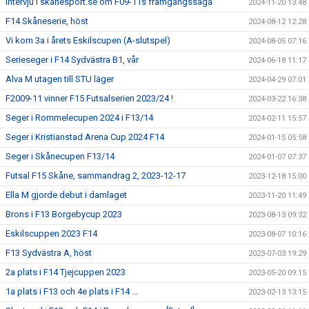
Intervju i skanesport.se om F09-11s framgångssaga
2024-11-20 13:48
F14 Skåneserie, höst
2024-08-12 12:28
Vi kom 3a i årets Eskilscupen (A-slutspel)
2024-08-05 07:16
Serieseger i F14 Sydvästra B1, vår
2024-06-18 11:17
Alva M utagen till STU läger
2024-04-29 07:01
F2009-11 vinner F15 Futsalserien 2023/24 !
2024-03-22 16:38
Seger i Rommelecupen 2024 i F13/14
2024-02-11 15:57
Seger i Kristianstad Arena Cup 2024 F14
2024-01-15 05:58
Seger i Skånecupen F13/14
2024-01-07 07:37
Futsal F15 Skåne, sammandrag 2, 2023-12-17
2023-12-18 15:00
Ella M gjorde debut i damlaget
2023-11-20 11:49
Brons i F13 Borgebycup 2023
2023-08-13 09:32
Eskilscuppen 2023 F14
2023-08-07 10:16
F13 Sydvästra A, höst
2023-07-03 19:29
2a plats i F14 Tjejcuppen 2023
2023-05-20 09:15
1a plats i F13 och 4e plats i F14 ...
2023-02-13 13:15